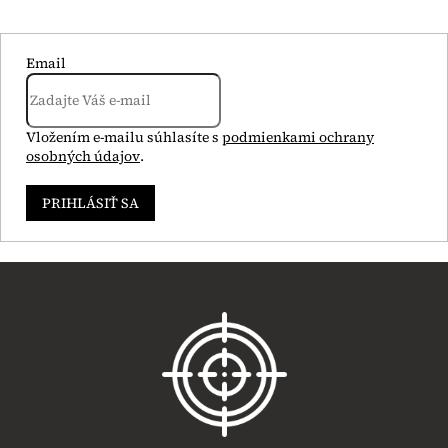
Email
Vložením e-mailu súhlasíte s
podmienkami ochrany
osobných údajov
.
PRIHLÁSIŤ SA
Z
á
p
ä
t
i
e