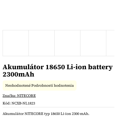
Akumulátor 18650 Li-ion battery
2300mAh
Priemerné
Neohodnotené
Podrobnosti hodnotenia
hodnotenie
produktu
Značka:
NITECORE
je
Kód:
NCXB-NL1823
0,0
z
Akumulátor NITECORE typ 18650 Li-ion 2300 mAh.
5