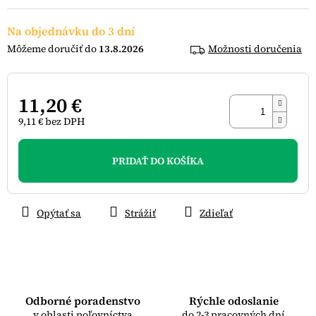
hviezdičiek.
Na objednávku do 3 dní
13.8.2026
Možnosti doručenia
11,20 €
9,11 € bez DPH
Jednotková
cena:
PRIDAŤ DO KOŠÍKA
Opýtať sa
Strážiť
Zdieľať
Odborné poradenstvo
Rýchle odoslanie
v oblasti poľovníctva
do 2-3 pracovných dní