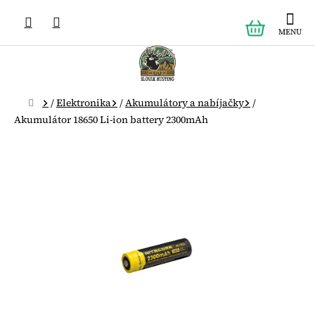
Prejsť
NÁKUPN
na
obsah
KOŠÍK
Domov
/
Elektronika
/
Akumulátory a nabíjačky
/
Akumulátor 18650 Li-ion battery 2300mAh