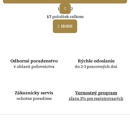
S
1
2
t
O
r
17
položiek celkom
v
á
l
n
HORE
á
k
o
d
v
a
a
c
n
i
i
e
e
Odborné poradenstvo
Rýchle odoslanie
p
v oblasti poľovníctva
do 2-3 pracovných dní
r
v
k
y
v
Zákaznícky servis
Vernostný program
ý
ochotne poradíme
zľava 5% pre registrovaných
p
i
s
u