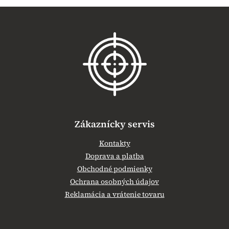
Z
á
p
ä
t
i
e
Zákaznícky servis
Kontakty
Doprava a platba
Obchodné podmienky
Ochrana osobných údajov
Reklamácia a vrátenie tovaru