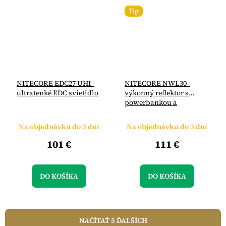
Tip
NITECORE EDC27 UHI -
NITECORE NWL30 -
ultratenké EDC svietidlo
výkonný reflektor s
powerbankou a
odpudzovačom komárov
Na objednávku do 3 dní
Na objednávku do 3 dní
101 €
111 €
DO KOŠÍKA
DO KOŠÍKA
NAČÍTAŤ 5 ĎALŠÍCH