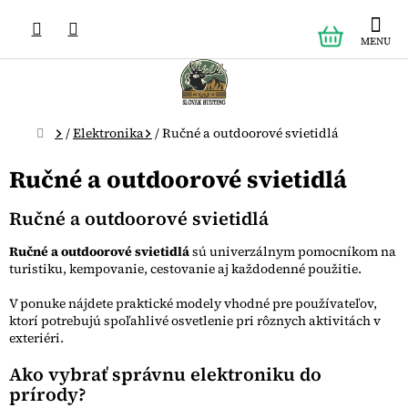
Prejsť
NÁKUPN
na
obsah
KOŠÍK
Domov
/
Elektronika
/
Ručné a outdoorové svietidlá
Ručné a outdoorové svietidlá
Ručné a outdoorové svietidlá
Ručné a outdoorové svietidlá
sú univerzálnym pomocníkom na
turistiku, kempovanie, cestovanie aj každodenné použitie.
V ponuke nájdete praktické modely vhodné pre používateľov,
ktorí potrebujú spoľahlivé osvetlenie pri rôznych aktivitách v
exteriéri.
Ako vybrať správnu elektroniku do
prírody?