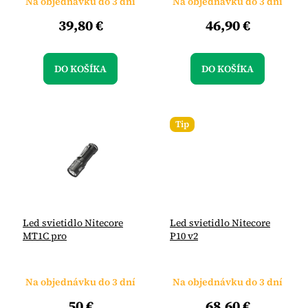
Na objednávku do 3 dní
Na objednávku do 3 dní
o
v
39,80 €
46,90 €
DO KOŠÍKA
DO KOŠÍKA
Tip
Led svietidlo Nitecore
Led svietidlo Nitecore
MT1C pro
P10 v2
Na objednávku do 3 dní
Na objednávku do 3 dní
50 €
68,60 €