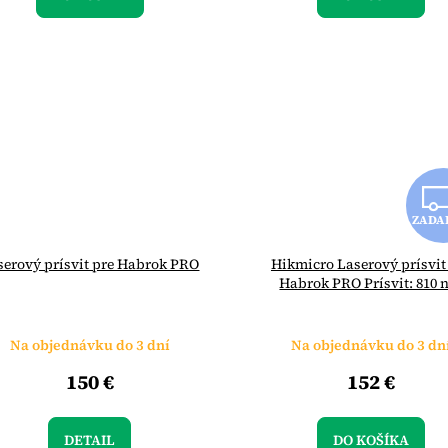
ZADA
serový prísvit pre Habrok PRO
Hikmicro Laserový prísvit
Habrok PRO Prísvit: 810
Na objednávku do 3 dní
Na objednávku do 3 dn
150 €
152 €
DETAIL
DO KOŠÍKA