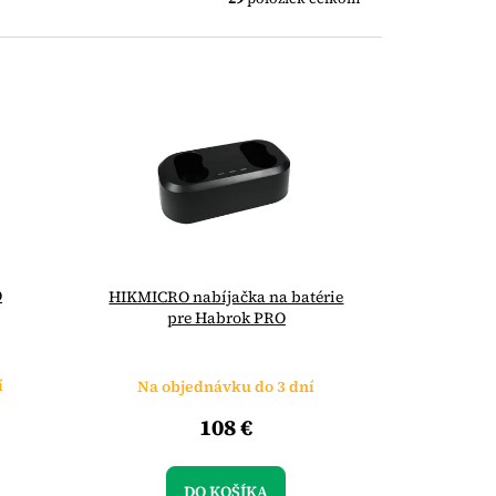
O
HIKMICRO nabíjačka na batérie
pre Habrok PRO
í
Na objednávku do 3 dní
108 €
DO KOŠÍKA