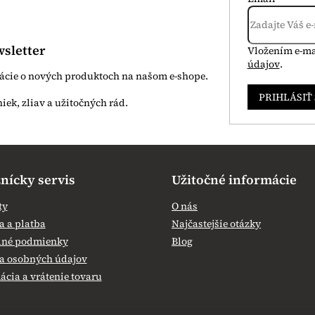
p
i
s
u
sletter
Vložením e-ma
údajov
.
mácie o nových produktoch na našom e-shope.
PRIHLÁSIŤ
nícky servis
Užitočné informácie
ty
O nás
 a platba
Najčastejšie otázky
né podmienky
Blog
a osobných údajov
cia a vrátenie tovaru