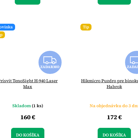
ovinka
Tip
ip
Z
ZADARMO
ZADA
A
rísvit TenoSight H-940 Laser
Hikmicro Puzdro pre binok
D
Max
Habrok
A
Skladom
(1 ks)
Na objednávku do 3 dn
R
160 €
172 €
M
O
DO KOŠÍKA
DO KOŠÍKA