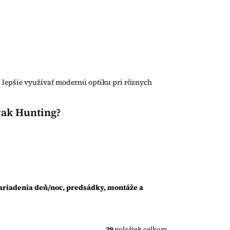
 lepšie využívať modernú optiku pri rôznych
vak Hunting?
zariadenia deň/noc, predsádky, montáže a
29
položiek celkom