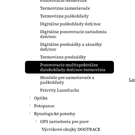
Pozorovacie termovízie
Termovízne zameriavače
Termovízne puškohľady
Digitálne puškohľady deň/noc
Digitálne pozorovacie zariadenia
deň/noc
Digitálne predsádky a zásadky
deň/noc
Termovízne predsádky
Pozorovacie multispektrálne
ďalekohľady deň/noc-termovízia
Montáže pre zameriavače a
La
puškohľady
Prísvity Laserluchs
Optika
Fotopasce
Kynologické potreby
GPS zariadenia pre psov
Výcvikové obojky DOGTRACE