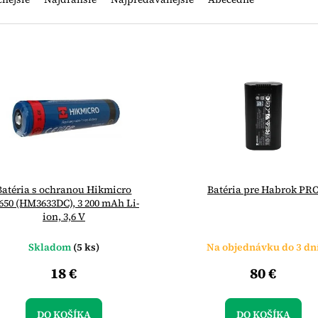
Batéria s ochranou Hikmicro
Batéria pre Habrok PR
650 (HM3633DC), 3 200 mAh Li-
ion, 3,6 V
Skladom
(5 ks)
Na objednávku do 3 dn
18 €
80 €
DO KOŠÍKA
DO KOŠÍKA