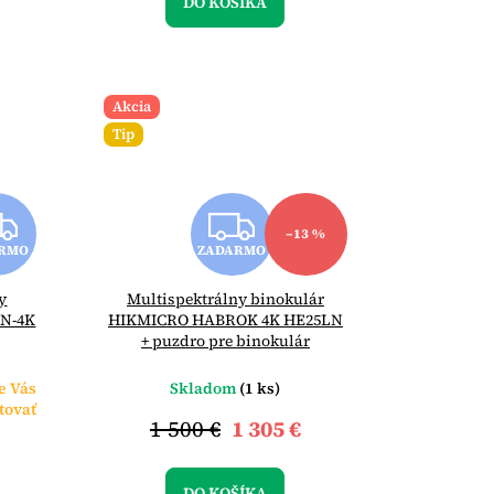
O
DO KOŠÍKA
Akcia
Tip
Z
Z
–13 %
RMO
ZADARMO
A
A
y
Multispektrálny binokulár
D
D
5N-4K
HIKMICRO HABROK 4K HE25LN
+ puzdro pre binokulár
A
A
e Vás
Skladom
(1 ks)
R
R
tovať
1 500 €
1 305 €
M
M
DO KOŠÍKA