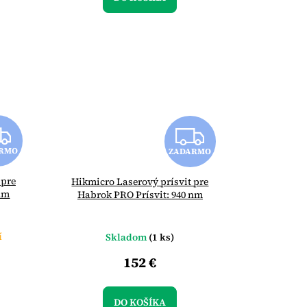
Z
Z
RMO
ZADARMO
A
A
 pre
Hikmicro Laserový prísvit pre
D
D
 nm
Habrok PRO Prísvit: 940 nm
A
A
í
Skladom
(1 ks)
R
R
152 €
M
M
DO KOŠÍKA