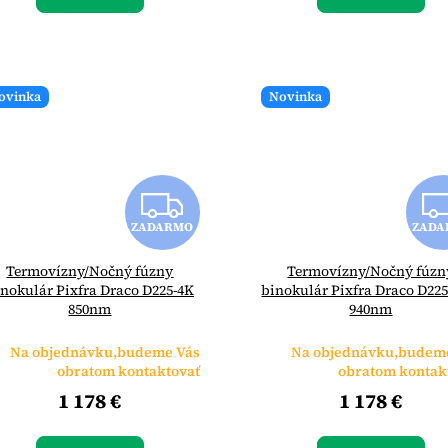
ovinka
Novinka
Z
ZADARMO
ZADA
A
Termovízny/Nočný fúzny
Termovízny/Nočný fúzn
D
nokulár Pixfra Draco D225-4K
binokulár Pixfra Draco D22
850nm
940nm
A
Na objednávku,budeme Vás
Na objednávku,budem
R
obratom kontaktovať
obratom kontak
1 178 €
1 178 €
M