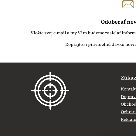
Odoberať new
Vložte svoj e-mail a my Vám budeme zasielať infor
Z
á
Zákaz
p
ä
Kontak
t
Doprava
i
Obchod
e
Ochran
Reklamá