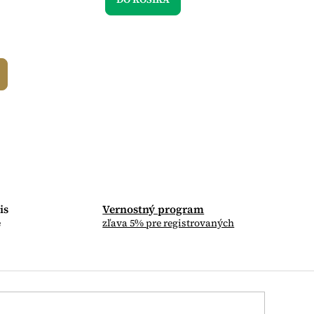
O
O
is
Vernostný program
e
zľava 5% pre registrovaných