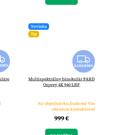
O
O
Novinka
Tip
Z
Z
RMO
ZADARMO
A
A
uláre
Multispektrálny binokulár PARD
D
D
Osprey 4K 940 LRF
A
A
í
Na objednávku,budeme Vás
R
R
obratom kontaktovať
999 €
M
M
O