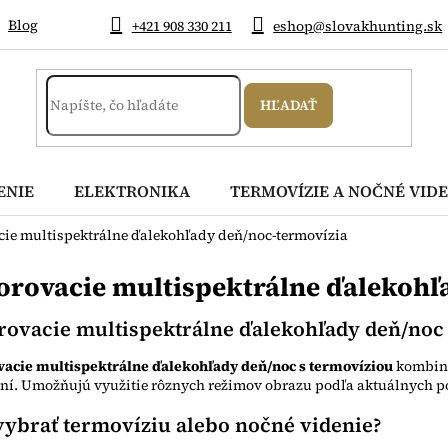
Blog
+421 908 330 211
eshop@slovakhunting.sk
HĽADAŤ
ENIE
ELEKTRONIKA
TERMOVÍZIE A NOČNÉ VIDE
ie multispektrálne ďalekohľady deň/noc-termovízia
orovacie multispektrálne ďalekohľ
rovacie multispektrálne ďalekohľady deň/noc 
vacie multispektrálne ďalekohľady deň/noc s termovíziou
kombinu
ení. Umožňujú využitie rôznych režimov obrazu podľa aktuálnych 
vybrať termovíziu alebo nočné videnie?