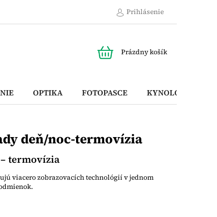
Prihlásenie
NÁKUPNÝ
Prázdny košík
KOŠÍK
NIE
OPTIKA
FOTOPASCE
KYNOLOGICKÉ P
ady deň/noc-termovízia
– termovízia
jú viacero zobrazovacích technológií v jednom
podmienok.