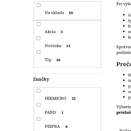
l
Pri vý
Na sklade
10
ú
t
k
Akcia
m
3
k
Novinka
13
Správne
podmie
Tip
16
Preč
š
Značky
t
p
o
p
HIKMICRO
21
Vyberte
príslu
PARD
1
R
PIXFRA
6
a
Najla