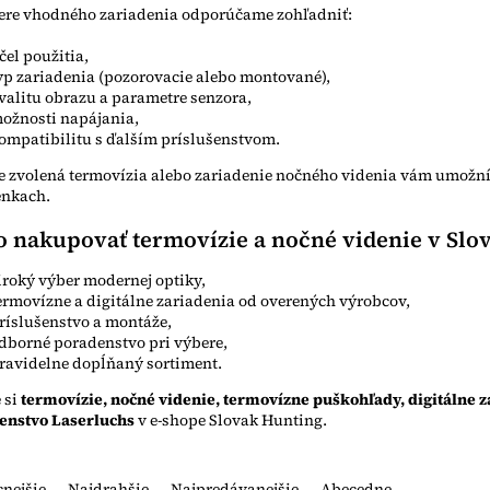
bere vhodného zariadenia odporúčame zohľadniť:
čel použitia,
yp zariadenia (pozorovacie alebo montované),
valitu obrazu a parametre senzora,
ožnosti napájania,
ompatibilitu s ďalším príslušenstvom.
 zvolená termovízia alebo zariadenie nočného videnia vám umožní
nkach.
o nakupovať termovízie a nočné videnie v Slo
iroký výber modernej optiky,
ermovízne a digitálne zariadenia od overených výrobcov,
ríslušenstvo a montáže,
dborné poradenstvo pri výbere,
ravidelne dopĺňaný sortiment.
 si
termovízie, nočné videnie, termovízne puškohľady, digitálne 
šenstvo Laserluchs
v e-shope Slovak Hunting.
cnejšie
Najdrahšie
Najpredávanejšie
Abecedne