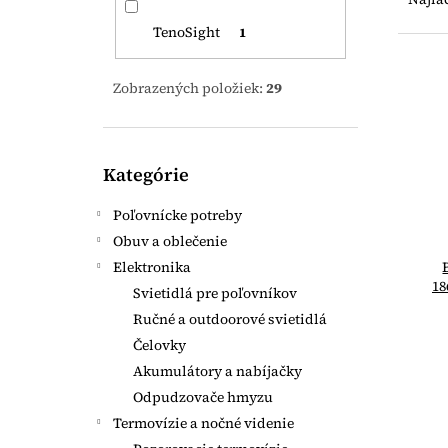
d
TenoSight
1
e
n
V
i
ý
Zobrazených položiek:
29
e
p
p
i
r
s
Preskočiť
o
p
Kategórie
kategórie
d
r
u
o
Poľovnícke potreby
k
d
Obuv a oblečenie
t
u
Elektronika
o
k
18
Svietidlá pre poľovníkov
v
t
Ručné a outdoorové svietidlá
o
Čelovky
v
Akumulátory a nabíjačky
Odpudzovače hmyzu
Termovízie a nočné videnie