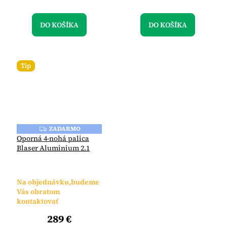
DO KOŠÍKA
DO KOŠÍKA
Tip
ZADARMO
Z
A
Oporná 4-nohá palica
D
Blaser Aluminium 2.1
A
R
M
O
Na objednávku,budeme
Vás obratom
kontaktovať
289 €