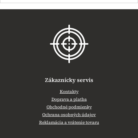
Z
á
p
ä
t
i
e
Zákaznícky servis
Kontakty
Doprava a platba
Obchodné podmienky
Ochrana osobných údajov
Reklamácia a vrátenie tovaru