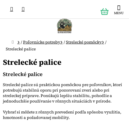
Prejsť
NÁKUPN
na
obsah
KOŠÍK
Domov
/
Poľovnícke potreby
/
Strelecké pomôcky
/
Strelecké palice
Strelecké palice
Strelecké palice
Strelecké palice sú praktickou pomôckou pre poľovníkov, ktorí
potrebujú stabilnú oporu pri pozorovaní zveri alebo pri
streleckej príprave. Ponúkajú lepšiu stabilitu, pohodlie a
jednoduchšie používanie v rôznych situáciách v prírode.
Vybrať si môžete z rôznych prevedení podľa spôsobu využitia,
hmotnosti a požadovanej mobility.
R