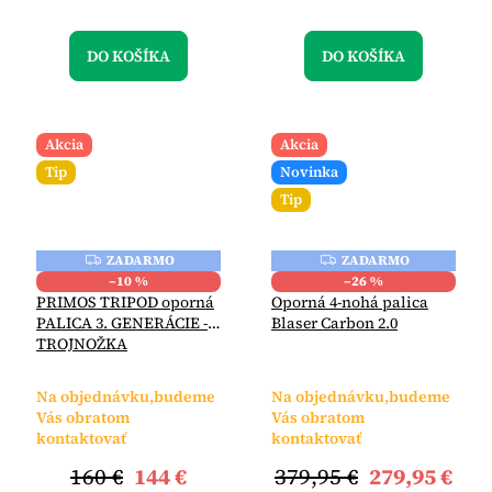
DO KOŠÍKA
DO KOŠÍKA
Akcia
Akcia
Tip
Novinka
Tip
ZADARMO
ZADARMO
Z
Z
A
A
–10 %
–26 %
D
D
PRIMOS TRIPOD oporná
Oporná 4-nohá palica
A
A
PALICA 3. GENERÁCIE -
Blaser Carbon 2.0
R
R
M
M
TROJNOŽKA
O
O
Na objednávku,budeme
Na objednávku,budeme
Vás obratom
Vás obratom
kontaktovať
kontaktovať
160 €
144 €
379,95 €
279,95 €