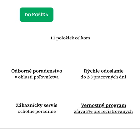
DO KOŠÍKA
11
položiek celkom
O
v
l
á
d
a
Odborné poradenstvo
Rýchle odoslanie
c
v oblasti poľovníctva
do 2-3 pracovných dní
i
e
p
r
Zákaznícky servis
v
Vernostný program
k
ochotne poradíme
zľava 5% pre registrovaných
y
v
ý
p