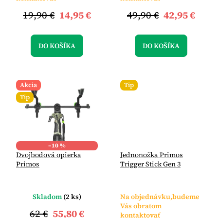
19,90 €
14,95 €
49,90 €
42,95 €
DO KOŠÍKA
DO KOŠÍKA
Akcia
Tip
Tip
–10 %
Dvojbodová opierka
Jednonožka Primos
Primos
Trigger Stick Gen 3
Skladom
(2 ks)
Na objednávku,budeme
Vás obratom
62 €
55,80 €
kontaktovať