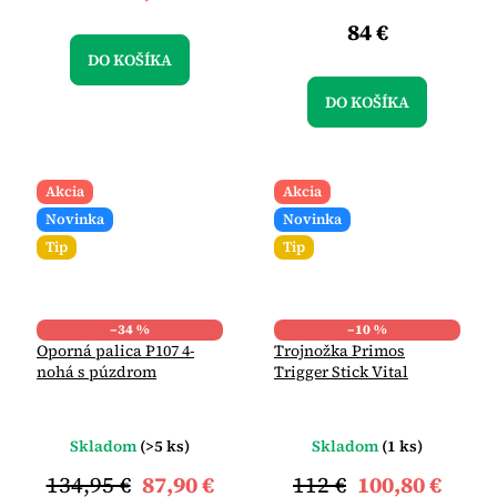
84 €
DO KOŠÍKA
DO KOŠÍKA
Akcia
Akcia
Novinka
Novinka
Tip
Tip
–34 %
–10 %
Oporná palica P107 4-
Trojnožka Primos
nohá s púzdrom
Trigger Stick Vital
Skladom
(>5 ks)
Skladom
(1 ks)
134,95 €
87,90 €
112 €
100,80 €