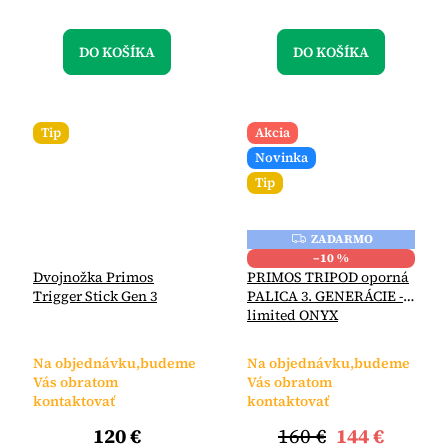
DO KOŠÍKA
DO KOŠÍKA
Tip
Akcia
Novinka
Tip
ZADARMO
Z
A
–10 %
D
Dvojnožka Primos
PRIMOS TRIPOD oporná
A
Trigger Stick Gen 3
PALICA 3. GENERÁCIE -
R
M
limited ONYX
O
Na objednávku,budeme
Na objednávku,budeme
Vás obratom
Vás obratom
kontaktovať
kontaktovať
120 €
160 €
144 €