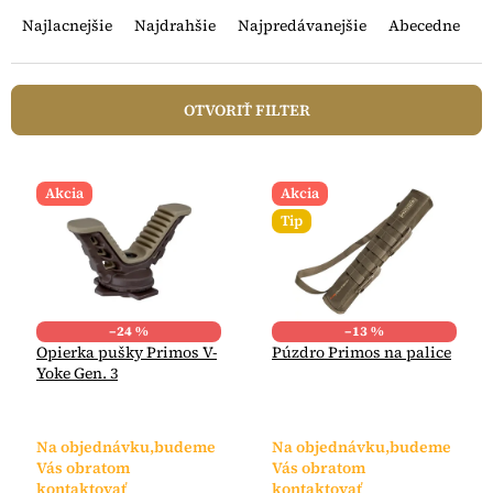
a
Najlacnejšie
Najdrahšie
Najpredávanejšie
Abecedne
d
e
n
OTVORIŤ FILTER
i
e
V
p
ý
r
Akcia
Akcia
p
o
Tip
i
d
s
u
p
k
r
t
o
–24 %
–13 %
o
Opierka pušky Primos V-
Púzdro Primos na palice
d
v
Yoke Gen. 3
u
k
t
Na objednávku,budeme
Na objednávku,budeme
o
Vás obratom
Vás obratom
v
kontaktovať
kontaktovať