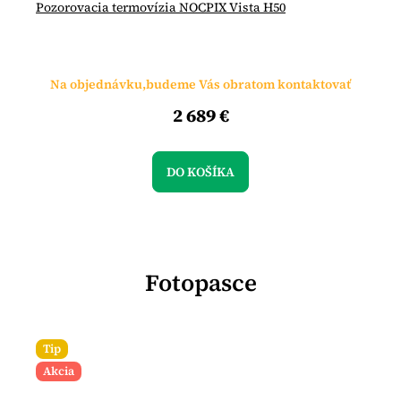
A
Pozorovacia termovízia NOCPIX Vista H50
D
A
R
M
O
Na objednávku,budeme Vás obratom kontaktovať
2 689 €
DO KOŠÍKA
Fotopasce
Tip
Akcia