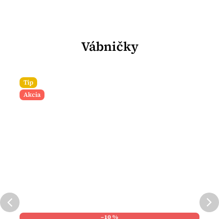
Vábničky
Tip
Akcia
–10 %