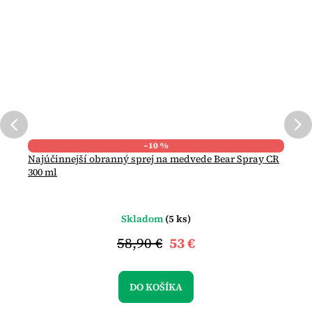
–10 %
Najúčinnejší obranný sprej na medvede Bear Spray CR
300 ml
Skladom
(5 ks)
58,90 €
53 €
DO KOŠÍKA