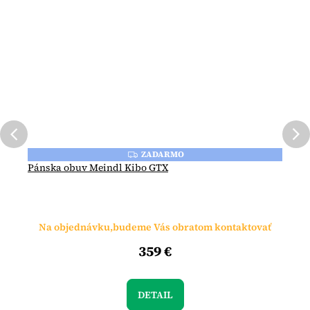
ZADARMO
Z
A
Pánska obuv Meindl Kibo GTX
D
A
R
M
O
Na objednávku,budeme Vás obratom kontaktovať
359 €
DETAIL