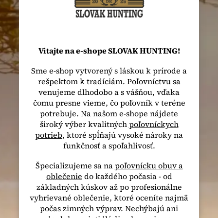
Vitajte na e-shope SLOVAK HUNTING!
Sme e-shop vytvorený s láskou k prírode a
rešpektom k tradíciám. Poľovníctvu sa
venujeme dlhodobo a s vášňou, vďaka
čomu presne vieme, čo poľovník v teréne
potrebuje. Na našom e-shope nájdete
široký výber kvalitných
poľovníckych
potrieb
, ktoré spĺňajú vysoké nároky na
funkčnosť a spoľahlivosť.
Špecializujeme sa na
poľovnícku obuv a
oblečenie
do každého počasia - od
základných kúskov až po profesionálne
vyhrievané oblečenie, ktoré oceníte najmä
počas zimných výprav. Nechýbajú ani