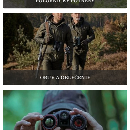
POĽOVNÍCKE POTREBY
OBUV A OBLEČENIE