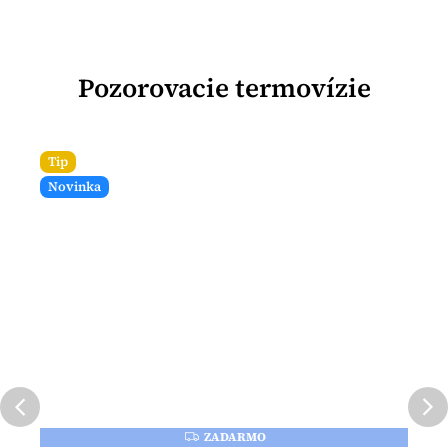
Pozorovacie termovízie
Tip
Novinka
ZADARMO
Z