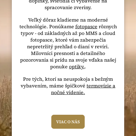
doplnky, svietidlá či vybavenie na
spracovanie zveriny.
Veľký dôraz kladieme na moderné
technológie. Ponúkame
fotopasce
rôznych
typov - od základných až po MMS a cloud
fotopasce, ktoré vám zabezpečia
nepretržitý prehľad o dianí v revíri.
Milovníci presnosti a detailného
pozorovania si prídu na svoje vďaka našej
ponuke
optiky.
.
Pre tých, ktorí sa neuspokoja s bežným
vybavením, máme špičkové
termovízie a
nočné videnie.
VIAC O NÁS