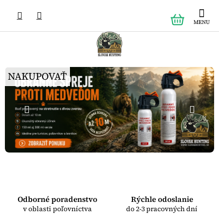
Prejsť
NÁKUPN
na
obsah
KOŠÍK
Predchádzajúce
Nas
NAKUPOVAŤ
Odborné poradenstvo
Rýchle odoslanie
v oblasti poľovníctva
do 2-3 pracovných dní