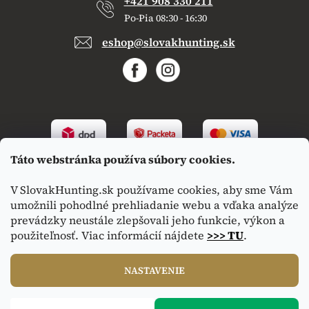
+421 908 330 211
Po-Pia 08:30 - 16:30
eshop@slovakhunting.sk
Táto webstránka používa súbory cookies.
V SlovakHunting.sk používame cookies, aby sme Vám
umožnili pohodlné prehliadanie webu a vďaka analýze
prevádzky neustále zlepšovali jeho funkcie, výkon a
použiteľnosť. Viac informácií nájdete
>>> TU
.
Vytvoril Shoptet
|
Upravil Balkys
NASTAVENIE
Copyright 2026
SlovakHunting.sk
. Všetky práva vyhradené.