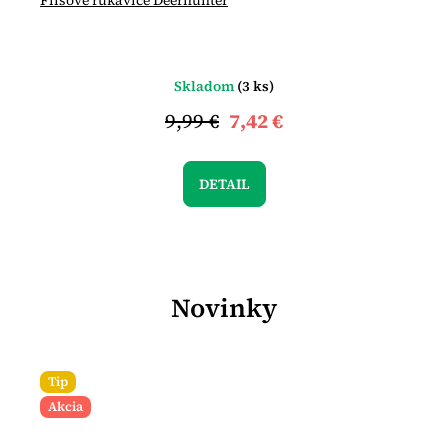
Flísové rukavice Deerhunter
Skladom
(3 ks)
9,99 €
7,42 €
DETAIL
Novinky
Tip
Akcia