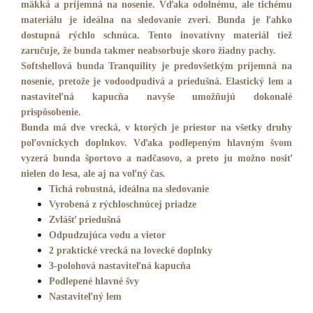
mäkká a príjemná na nosenie. Vďaka odolnému, ale tichému
materiálu je ideálna na sledovanie zveri.
Bunda je ľahko
dostupná rýchlo schnúca. Tento inovatívny materiál tiež
zaručuje, že bunda takmer neabsorbuje skoro žiadny pachy.
Softshellová bunda Tranquility je predovšetkým príjemná na
nosenie, pretože je vodoodpudivá a priedušná. Elastický lem a
nastaviteľná kapucňa navyše umožňujú dokonalé
prispôsobenie.
Bunda má dve vrecká, v ktorých je priestor na všetky druhy
poľovníckych doplnkov. Vďaka podlepeným hlavným švom
vyzerá bunda športovo a nadčasovo, a preto ju možno nosiť
nielen do lesa, ale aj na voľný čas.
Tichá robustná, ideálna na sledovanie
Vyrobená z rýchloschnúcej priadze
Zvlášť priedušná
Odpudzujúca vodu a vietor
2 praktické vrecká na lovecké doplnky
3-polohová nastaviteľná kapucňa
Podlepené hlavné švy
Nastaviteľný lem