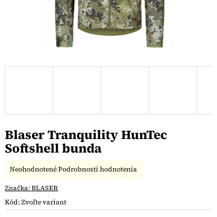
Blaser Tranquility HunTec
Softshell bunda
Priemerné
Neohodnotené
Podrobnosti hodnotenia
hodnotenie
produktu
Značka:
BLASER
je
Kód:
Zvoľte variant
0,0
z