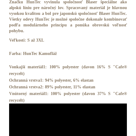
Značku HunTec vyvinula spoločnosť Blaser špeciálne ako
alpskú líniu pre náročný lov. Spracovaný materiál je hlavnou
vysokou kvalitou a bol pre japonskú spoločnosť Blaser HunTec.
Všetky odevy HunTec je možné spoločne dokonale kombinovať
podľa modulárneho princípu a ponúka obrovskú voľnosť
pohybu.
Veľkosti: S až 3XL
Farba: HunTec Kamufláž
Vonkajší materiál1: 100% polyester (davon 16% S "Cafe®
recycelt)
Ochranná vrstva1: 94% polyester, 6% elastan
Ochranná vrstva2: 89% polyester, 11% elastan
Vnútorný materiál1: 100% polyester (davon 37% S "Cafe®
recycelt)