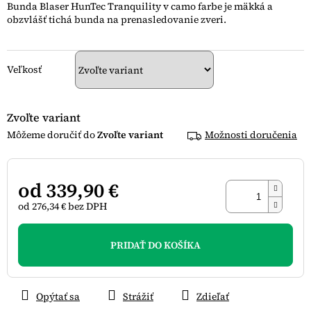
Bunda Blaser HunTec Tranquility v camo farbe je mäkká a
5
obzvlášť tichá bunda na prenasledovanie zveri.
hviezdičiek.
Veľkosť
Zvoľte variant
Zvoľte variant
Možnosti doručenia
od
339,90 €
od
276,34 €
bez DPH
Jednotková
cena:
PRIDAŤ DO KOŠÍKA
Opýtať sa
Strážiť
Zdieľať