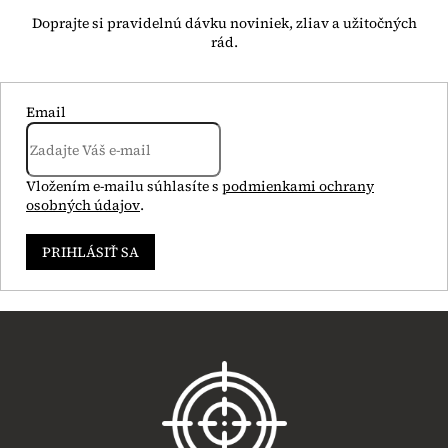
Email
Vložením e-mailu súhlasíte s
podmienkami ochrany
osobných údajov
.
PRIHLÁSIŤ SA
Z
á
p
ä
t
i