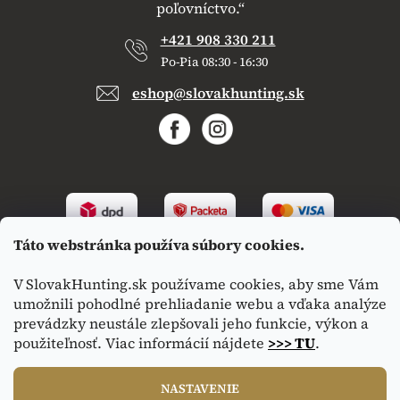
poľovníctvo.“
+421 908 330 211
Po-Pia 08:30 - 16:30
eshop@slovakhunting.sk
Táto webstránka používa súbory cookies.
V SlovakHunting.sk používame cookies, aby sme Vám
umožnili pohodlné prehliadanie webu a vďaka analýze
prevádzky neustále zlepšovali jeho funkcie, výkon a
použiteľnosť. Viac informácií nájdete
>>> TU
.
Vytvoril Shoptet
|
Upravil Balkys
NASTAVENIE