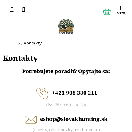
Prejsť
NÁKUPN
na
obsah
KOŠÍK
Domov
/
Kontakty
Kontakty
Potrebujete poradiť? Opýtajte sa!
+421 908 330 211
(Po - Pia 08:30 - 16:30
)
eshop@slovakhunting.sk
(otázky, objednávky, reklamácie)