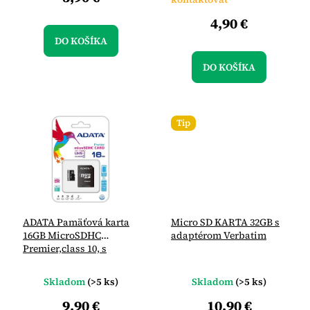
4,90 €
DO KOŠÍKA
DO KOŠÍKA
Tip
ADATA Pamäťová karta
Micro SD KARTA 32GB s
16GB MicroSDHC
adaptérom Verbatim
Premier,class 10, s
adaptérom
Skladom
(>5 ks)
Skladom
(>5 ks)
9,90 €
10,90 €