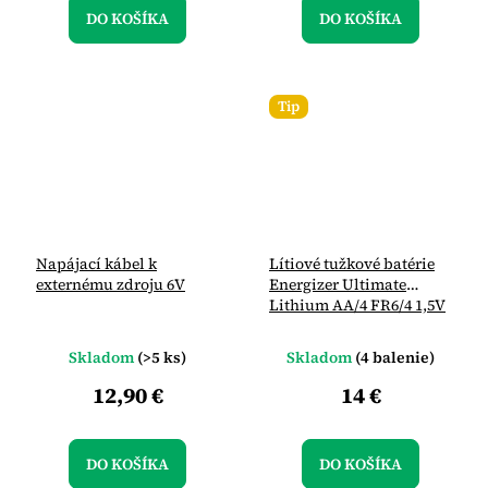
DO KOŠÍKA
DO KOŠÍKA
Tip
Napájací kábel k
Lítiové tužkové batérie
externému zdroju 6V
Energizer Ultimate
Lithium AA/4 FR6/4 1,5V
4ks
Skladom
(>5 ks)
Skladom
(4 balenie)
12,90 €
14 €
DO KOŠÍKA
DO KOŠÍKA