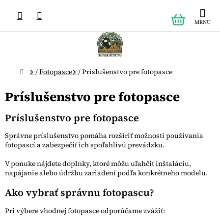
Prejsť
NÁKUPN
na
obsah
KOŠÍK
Domov
/
Fotopasce
/
Príslušenstvo pre fotopasce
Príslušenstvo pre fotopasce
Príslušenstvo pre fotopasce
Správne príslušenstvo pomáha rozšíriť možnosti používania
fotopascí a zabezpečiť ich spoľahlivú prevádzku.
V ponuke nájdete doplnky, ktoré môžu uľahčiť inštaláciu,
napájanie alebo údržbu zariadení podľa konkrétneho modelu.
Ako vybrať správnu fotopascu?
Pri výbere vhodnej fotopasce odporúčame zvážiť: