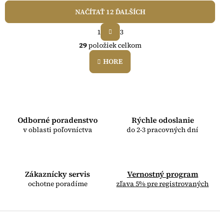
NAČÍTAŤ 12 ĎALŠÍCH
S
1
3
t
O
r
29
položiek celkom
v
á
l
n
HORE
á
k
o
d
v
a
a
c
n
i
i
e
e
Odborné poradenstvo
Rýchle odoslanie
p
v oblasti poľovníctva
do 2-3 pracovných dní
r
v
k
y
v
Zákaznícky servis
Vernostný program
ý
ochotne poradíme
zľava 5% pre registrovaných
p
i
s
u