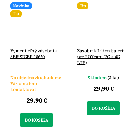
Novinka
Tip
Tip
Vymeniteľný zásobník
Zásobník Li-ion batérií
SEISSIGER 18650
pre FOXcam (3G a 4G
LTE)
Na objednávku,budeme
Skladom
(2 ks)
Vás obratom
29,90 €
kontaktovať
29,90 €
DO KOŠÍKA
DO KOŠÍKA