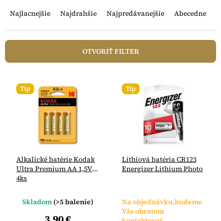
R
a
Najlacnejšie
Najdrahšie
Najpredávanejšie
Abecedne
d
e
n
OTVORIŤ FILTER
i
e
V
p
ý
r
Tip
Tip
p
o
i
d
s
u
p
k
r
t
o
o
Alkalické batérie Kodak
Líthiová batéria CR123
d
v
Ultra Premium AA 1,5V
Energizer Lithium Photo
u
4ks
k
t
Skladom
(>5 balenie)
Na objednávku,budeme
o
Vás obratom
v
3,90 €
kontaktovať