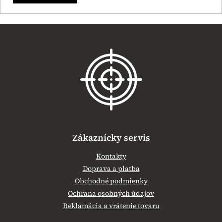
Z
á
p
ä
t
i
e
Zákaznícky servis
Kontakty
Doprava a platba
Obchodné podmienky
Ochrana osobných údajov
Reklamácia a vrátenie tovaru