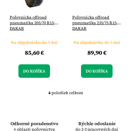
Poľovnícka offroad
Poľovnícka offroad
pneumatika 205/70 R15-
pneumatika 235/75 R15-
DAKAR
DAKAR
Na objednávku do 3 dní
Na objednávku do 3 dní
85,60 €
89,90 €
DO KOŠÍKA
DO KOŠÍKA
4
položiek celkom
O
v
l
á
d
a
Odborné poradenstvo
Rýchle odoslanie
c
v oblasti poľovníctva
do 2-3 pracovných dní