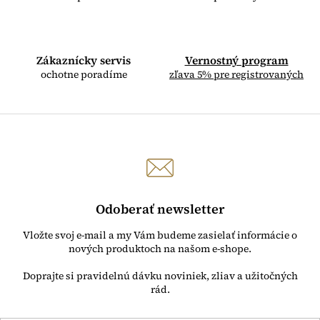
i
e
p
r
Zákaznícky servis
v
Vernostný program
k
ochotne poradíme
zľava 5% pre registrovaných
y
v
ý
p
i
s
u
Odoberať newsletter
Vložte svoj e-mail a my Vám budeme zasielať informácie o
nových produktoch na našom e-shope.