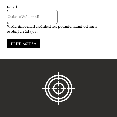
Email
Vložením e-mailu súhlasíte s
podmienkami ochrany
osobných údajov
.
PRIHLÁSIŤ SA
Z
á
p
ä
t
i
e