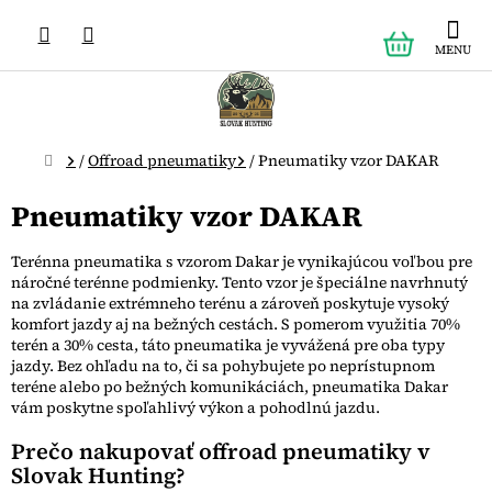
Prejsť
NÁKUPN
na
obsah
KOŠÍK
Domov
/
Offroad pneumatiky
/
Pneumatiky vzor DAKAR
Pneumatiky vzor DAKAR
Terénna pneumatika s vzorom Dakar je vynikajúcou voľbou pre
náročné terénne podmienky. Tento vzor je špeciálne navrhnutý
na zvládanie extrémneho terénu a zároveň poskytuje vysoký
komfort jazdy aj na bežných cestách. S pomerom využitia 70%
terén a 30% cesta, táto pneumatika je vyvážená pre oba typy
jazdy. Bez ohľadu na to, či sa pohybujete po neprístupnom
teréne alebo po bežných komunikáciách, pneumatika Dakar
vám poskytne spoľahlivý výkon a pohodlnú jazdu.
Prečo nakupovať offroad pneumatiky v
Slovak Hunting?