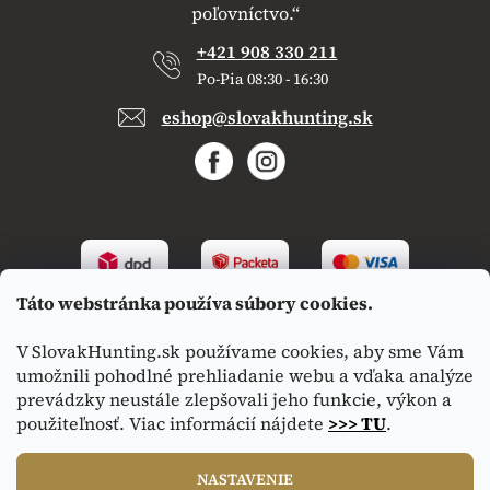
poľovníctvo.“
+421 908 330 211
Po-Pia 08:30 - 16:30
eshop@slovakhunting.sk
Táto webstránka používa súbory cookies.
V SlovakHunting.sk používame cookies, aby sme Vám
umožnili pohodlné prehliadanie webu a vďaka analýze
prevádzky neustále zlepšovali jeho funkcie, výkon a
použiteľnosť. Viac informácií nájdete
>>> TU
.
Vytvoril Shoptet
|
Upravil Balkys
NASTAVENIE