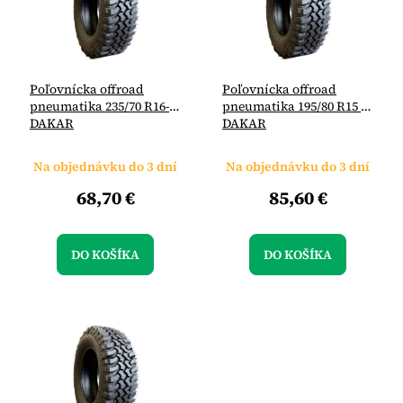
s
u
p
k
r
t
o
o
Poľovnícka offroad
Poľovnícka offroad
d
v
pneumatika 235/70 R16-
pneumatika 195/80 R15 -
u
DAKAR
DAKAR
k
t
Na objednávku do 3 dní
Na objednávku do 3 dní
o
v
68,70 €
85,60 €
DO KOŠÍKA
DO KOŠÍKA