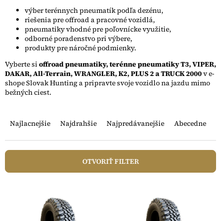
výber terénnych pneumatík podľa dezénu,
riešenia pre offroad a pracovné vozidlá,
pneumatiky vhodné pre poľovnícke využitie,
odborné poradenstvo pri výbere,
produkty pre náročné podmienky.
Vyberte si
offroad pneumatiky, terénne pneumatiky T3, VIPER,
DAKAR, All-Terrain, WRANGLER, K2, PLUS 2 a TRUCK 2000
v e-
shope Slovak Hunting a pripravte svoje vozidlo na jazdu mimo
bežných ciest.
R
a
Najlacnejšie
Najdrahšie
Najpredávanejšie
Abecedne
d
e
n
OTVORIŤ FILTER
i
e
V
p
ý
r
p
o
i
d