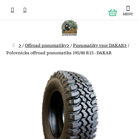
Prejsť
NÁKUPN
na
obsah
KOŠÍK
Domov
/
Offroad pneumatiky
/
Pneumatiky vzor DAKAR
/
Poľovnícka offroad pneumatika 195/80 R15 - DAKAR