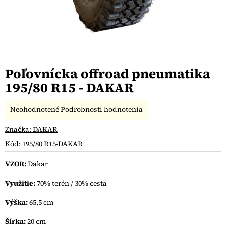
Poľovnícka offroad pneumatika
195/80 R15 - DAKAR
Priemerné
Neohodnotené
Podrobnosti hodnotenia
hodnotenie
produktu
Značka:
DAKAR
je
Kód:
195/80 R15-DAKAR
0,0
z
VZOR:
Dakar
5
hviezdičiek.
Využitie:
70% terén / 30% cesta
Výška:
65,5 cm
Šírka:
20 cm