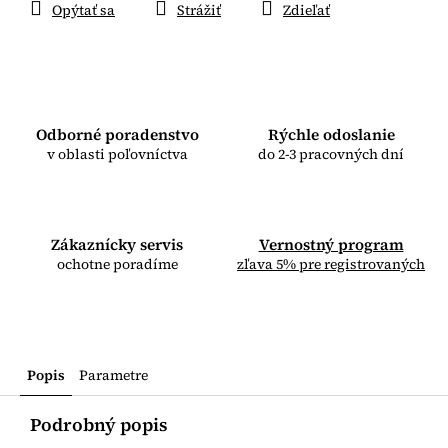
Opýtať sa
Strážiť
Zdieľať
Odborné poradenstvo
Rýchle odoslanie
v oblasti poľovníctva
do 2-3 pracovných dní
Zákaznícky servis
Vernostný program
ochotne poradíme
zľava 5% pre registrovaných
Popis
Parametre
Podrobný popis