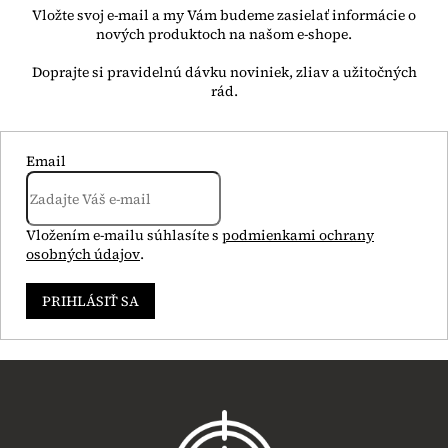
Vložte svoj e-mail a my Vám budeme zasielať informácie o
nových produktoch na našom e-shope.
Email
Vložením e-mailu súhlasíte s
podmienkami ochrany
osobných údajov
.
PRIHLÁSIŤ SA
Z
á
p
ä