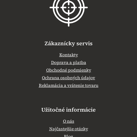
t
i
e
Zákaznícky servis
Kontakty
Doprava a platba
Obchodné podmienky
Ochrana osobných údajov
Reklamácia a vrátenie tovaru
Užitočné informácie
O nás
Najčastejšie otázky
Blog