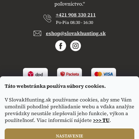
poľovníctvo.“
+421 908 330 211
Po-Pia 08:30 - 16:30
eshop@slovakhunting.sk
Táto webstránka používa súbory cookies.
V SlovakHunting.sk používame cookies, aby sme Vám
umožnili pohodlné prehliadanie webu a vďaka analýze
prevádzky neustále zlepšovali jeho funkcie, výkon a
použiteľnosť. Viac informácií nájdete
>>> TU
.
Vytvoril Shoptet
|
Upravil Balkys
NASTAVENIE