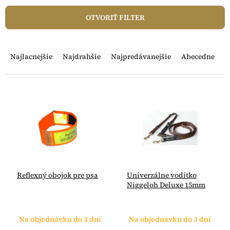
OTVORIŤ FILTER
R
a
Najlacnejšie
Najdrahšie
Najpredávanejšie
Abecedne
d
e
n
V
i
ý
e
p
p
i
r
s
o
p
d
r
u
o
Reflexný obojok pre psa
Univerzálne vodítko
k
d
Niggeloh Deluxe 15mm
t
u
o
k
v
t
Na objednávku do 3 dní
Na objednávku do 3 dní
o