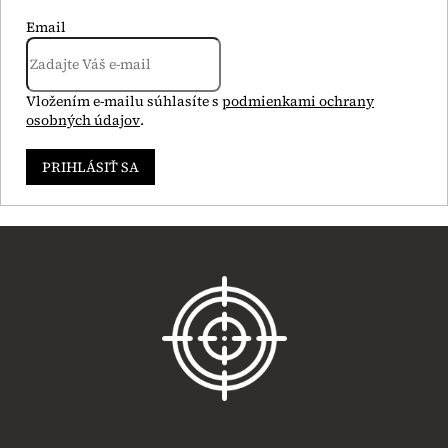
Email
Vložením e-mailu súhlasíte s
podmienkami ochrany
osobných údajov
.
PRIHLÁSIŤ SA
Z
á
p
ä
t
i
e