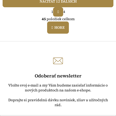
NAČÍTAŤ 12 ĎALŠÍCH
S
1
4
t
O
r
45
položiek celkom
v
á
l
n
HORE
á
k
o
d
v
a
a
c
n
i
i
e
e
p
r
v
k
Odoberať newsletter
y
v
Vložte svoj e-mail a my Vám budeme zasielať informácie o
ý
nových produktoch na našom e-shope.
p
i
s
u