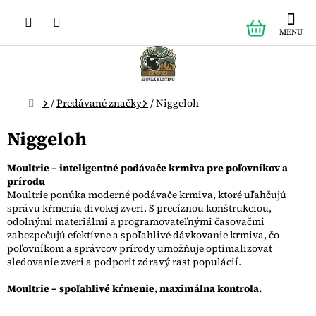
Prejsť
NÁKUPN
na
obsah
KOŠÍK
Domov
/
Predávané značky
/
Niggeloh
Niggeloh
Moultrie – inteligentné podávače krmiva pre poľovníkov a
prírodu
Moultrie ponúka moderné podávače krmiva, ktoré uľahčujú
správu kŕmenia divokej zveri. S precíznou konštrukciou,
odolnými materiálmi a programovateľnými časovačmi
zabezpečujú efektívne a spoľahlivé dávkovanie krmiva, čo
poľovníkom a správcov prírody umožňuje optimalizovať
sledovanie zveri a podporiť zdravý rast populácií.
Moultrie – spoľahlivé kŕmenie, maximálna kontrola.