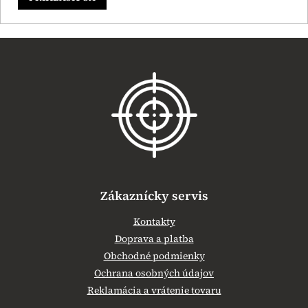
Z
á
p
ä
t
i
e
Zákaznícky servis
Kontakty
Doprava a platba
Obchodné podmienky
Ochrana osobných údajov
Reklamácia a vrátenie tovaru