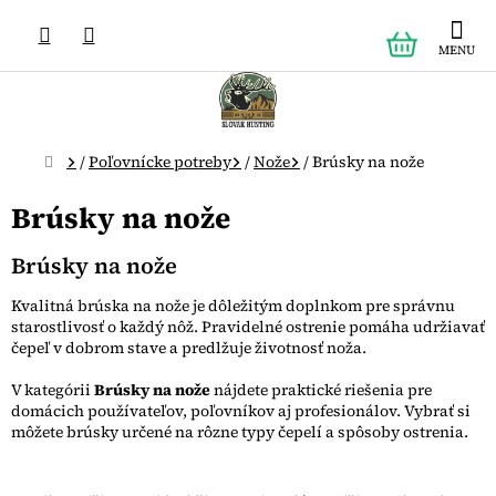
Prejsť
NÁKUPN
na
obsah
KOŠÍK
Domov
/
Poľovnícke potreby
/
Nože
/
Brúsky na nože
Brúsky na nože
Brúsky na nože
Kvalitná brúska na nože je dôležitým doplnkom pre správnu
starostlivosť o každý nôž. Pravidelné ostrenie pomáha udržiavať
čepeľ v dobrom stave a predlžuje životnosť noža.
V kategórii
Brúsky na nože
nájdete praktické riešenia pre
domácich používateľov, poľovníkov aj profesionálov. Vybrať si
môžete brúsky určené na rôzne typy čepelí a spôsoby ostrenia.
R