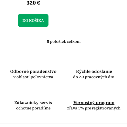
320 €
DO KOŠÍKA
5
položiek celkom
O
v
l
á
d
a
Odborné poradenstvo
Rýchle odoslanie
c
v oblasti poľovníctva
do 2-3 pracovných dní
i
e
p
r
Zákaznícky servis
v
Vernostný program
k
ochotne poradíme
zľava 5% pre registrovaných
y
v
ý