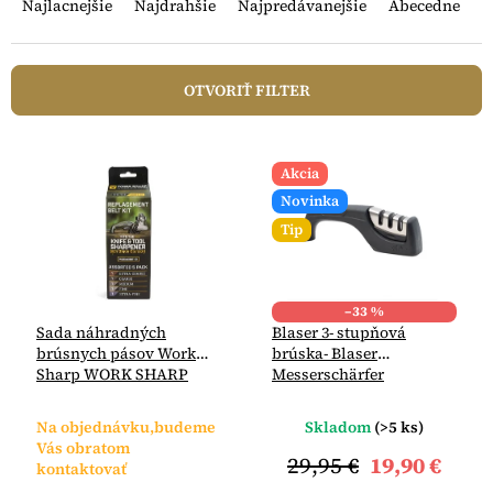
a
Najlacnejšie
Najdrahšie
Najpredávanejšie
Abecedne
d
e
n
OTVORIŤ FILTER
i
e
V
p
ý
r
Akcia
p
o
Novinka
i
d
Tip
s
u
p
k
r
t
o
–33 %
o
Sada náhradných
Blaser 3- stupňová
d
v
brúsnych pásov Work
brúska- Blaser
u
Sharp WORK SHARP
Messerschärfer
k
Assorted Belt Kit - Ken
Professional
t
Onion Edition
Na objednávku,budeme
Skladom
(>5 ks)
o
WSSAKO81113
Vás obratom
WSSAKO81113
v
29,95 €
19,90 €
kontaktovať