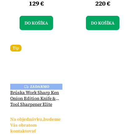
129 €
220 €
DO KOŠÍKA
DO KOŠÍKA
Tip
ZADARMO
Z
A
Brúska Work Sharp Ken
D
Onion Edition Knife &
A
Tool Sharpener Elite
R
M
Mk.2
O
Na objednávku,budeme
Vás obratom
kontaktovať