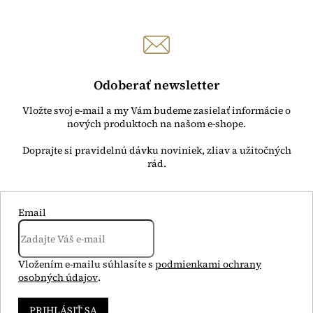
p
i
s
u
Odoberať newsletter
Vložte svoj e-mail a my Vám budeme zasielať informácie o
nových produktoch na našom e-shope.
Email
Vložením e-mailu súhlasíte s
podmienkami ochrany
osobných údajov
.
PRIHLÁSIŤ SA