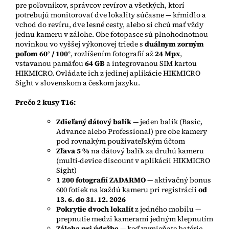
pre poľovníkov, správcov revírov a všetkých, ktorí
potrebujú monitorovať dve lokality súčasne — kŕmidlo a
vchod do revíru, dve lesné cesty, alebo si chcú mať vždy
jednu kameru v zálohe. Obe fotopasce sú plnohodnotnou
novinkou vo vyššej výkonovej triede s
duálnym zorným
poľom 60° / 100°
, rozlíšením fotografií až
24 Mpx
,
vstavanou pamäťou
64 GB
a integrovanou SIM kartou
HIKMICRO. Ovládate ich z jedinej aplikácie HIKMICRO
Sight v slovenskom a českom jazyku.
Prečo 2 kusy T16:
Zdieľaný dátový balík
— jeden balík (Basic,
Advance alebo Professional) pre obe kamery
pod rovnakým používateľským účtom
Zľava 5 %
na dátový balík za druhú kameru
(multi-device discount v aplikácii HIKMICRO
Sight)
1 200 fotografií ZADARMO
—
aktivačný bonus
600 fotiek na každú kameru pri registrácii
od
13. 6. do 31. 12. 2026
Pokrytie dvoch lokalít
z jedného mobilu —
prepnutie medzi kamerami jedným klepnutím
Záloha pri údržbe
— keď vymieňate batérie