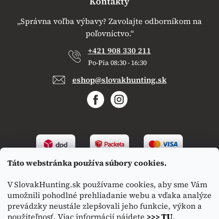
Kontakty
„Správna voľba výbavy? Zavolajte odborníkom na
poľovníctvo.“
+421 908 330 211
Po-Pia 08:30 - 16:30
eshop@slovakhunting.sk
Táto webstránka používa súbory cookies.
V SlovakHunting.sk používame cookies, aby sme Vám
umožnili pohodlné prehliadanie webu a vďaka analýze
prevádzky neustále zlepšovali jeho funkcie, výkon a
použiteľnosť. Viac informácií nájdete
>>> TU
.