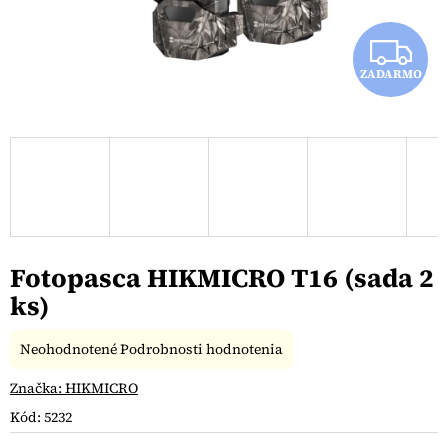
Z
ZADARMO
A
D
A
R
M
Fotopasca HIKMICRO T16 (sada 2
O
ks)
Priemerné
Neohodnotené
Podrobnosti hodnotenia
hodnotenie
produktu
Značka:
HIKMICRO
je
Kód:
5232
0,0
z