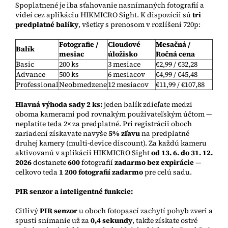
Spoplatnené je iba sťahovanie nasnímaných fotografií a
videí cez aplikáciu HIKMICRO Sight. K dispozícii sú
tri
predplatné balíky
, všetky s prenosom v rozlíšení 720p:
Fotografie /
Cloudové
Mesačná /
Balík
mesiac
úložisko
Ročná cena
Basic
200 ks
3 mesiace
€2,99 / €32,28
Advance
500 ks
6 mesiacov
€4,99 / €45,48
Professional
Neobmedzene
12 mesiacov
€11,99 / €107,88
Hlavná výhoda sady 2 ks:
jeden balík zdieľate medzi
oboma kamerami pod rovnakým používateľským účtom —
neplatíte teda 2× za predplatné. Pri registrácii oboch
zariadení získavate navyše
5% zľavu
na predplatné
druhej kamery (multi-device discount).
Za každú kameru
aktivovanú v aplikácii HIKMICRO Sight
od 13. 6. do 31. 12.
2026
dostanete
600
fotografií
zadarmo bez expirácie
—
celkovo teda
1 200 fotografií zadarmo
pre celú sadu.
PIR senzor a inteligentné funkcie:
Citlivý
PIR senzor
u oboch fotopascí zachytí pohyb zveri a
spustí snímanie už za
0,4 sekundy
, takže získate ostré