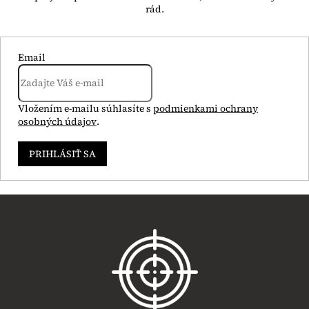
Email
Vložením e-mailu súhlasíte s
podmienkami ochrany
osobných údajov
.
PRIHLÁSIŤ SA
Z
á
p
ä
t
i
e