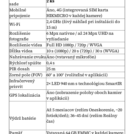
2 ks
sade
Mobilné
Áno, 4G (integrovaná SIM karta
pripojenie
HIKMICRO v každej kamere)
2,4 GHz (živý náhľad pri inštalácii do
Wi-Fi
15 m)
Rozlíšenie
6 Mpx natívne / až 24 Mpx UHD na
fotografie
vyžiadanie
Rozlíšenie videa
Full HD 1080p / 720p / WVGA
Dĺžka videa
10 s (1080p) / 20 s (720p) / 30 s (WVGA)
Nahrávanie zvuku
Áno (vstavaný mikrofón)
Rýchlosť spúšte
0,4 s
PIR dosah
25 m
Zorné pole (FOV)
60° a 100° (voliteľné v aplikácii)
Infračervený
2× LED 940 nm s technológiou SmartIR
prísvit
Áno (zobrazenie polohy oboch kamier
GPS lokalizácia
v aplikácii)
Až 5 mesiacov (režim Oneskorenie, ~20
fotiek/deň); 36–45 dní (režim Reálny
Výdrž batérie
čas)
Pamäť
Vstavaná 64 GB EMMC v každej kamere