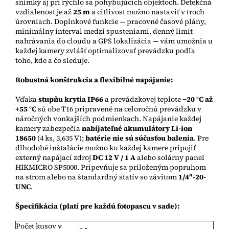
snímky aj pri rýchlo sa pohybujúcich objektoch. Detekčná
vzdialenosť je až
25 m
a citlivosť možno nastaviť v troch
úrovniach. Doplnkové funkcie — pracovné časové plány,
minimálny interval medzi spusteniami, denný limit
nahrávania do cloudu a GPS lokalizácia — vám umožnia u
každej kamery zvlášť optimalizovať prevádzku podľa
toho, kde a čo sleduje.
Robustná konštrukcia a flexibilné napájanie:
Vďaka
stupňu krytia IP66
a prevádzkovej teplote
−20 °C až
+55 °C
sú obe T16 pripravené na celoročnú prevádzku v
náročných vonkajších podmienkach. Napájanie každej
kamery zabezpečia
nabíjateľné akumulátory Li-ion
18650
(4 ks, 3,635 V);
batérie nie sú súčasťou balenia
. Pre
dlhodobé inštalácie možno ku každej kamere pripojiť
externý napájací zdroj
DC 12 V / 1 A
alebo solárny panel
HIKMICRO SP5000. Pripevňuje sa priloženým popruhom
na strom alebo na štandardný statív so závitom
1/4″-20-
UNC
.
Špecifikácia (platí pre každú fotopascu v sade):
Počet kusov v