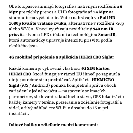
Obe fotopasce snímajú fotografie s natívnym rozlíšením
6
Mpx
pre rýchly prenos a UHD fotografie až
24 Mpx
na
stiahnutie na vyžiadanie. Video nahrávajú vo
Full HD
1080p kvalite vrátane zvuku
, alternatívne v rozlíšení 720p
alebo WVGA. V noci využívajú neviditeľný
940 nm IR
prísvit
s dvoma LED diódami a technológiou
SmartIR
,
ktorá automaticky upravuje intenzitu prísvitu podľa
okolitého jasu.
4G mobilné pripojenie a aplikácia HIKMICRO Sight:
Každá kamera je vybavená vlastnou
4G SIM kartou
HIKMICRO
, ktorá funguje v rámci EU ihneď po zapnutí a
nie je potrebné si ju predplácať. Aplikácia
HIKMICRO
Sight
(iOS / Android) ponúka kompletnú správu oboch
zariadení z jedného účtu — nastavenie snímacích
parametrov, sledovanie aktuálneho stavu, GPS lokalizáciu
každej kamery v teréne, prezeranie a zdieľanie fotografií a
videí, a živý náhľad cez Wi-Fi v dosahu do 15 m pri
inštalácii.
Dátové balíky a zdieľanie medzi kamerami: