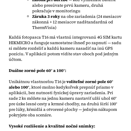
alebo presúvate prvú kameru, druhá
pokračuje v monitoringu
Záruka 3 roky
na obe zariadenia (24 mesiacov
zákonná + 12 mesiacov nadštandardná od
ThermVisia)
Každá fotopasca T16 má vlastnú integrovanú 4G SIM kartu
HIKMICRO a funguje samostatne ihneď po zapnutí — sadu
si môžete rozdeliť a každú kameru nasadiť na inú GPS
pozíciu. V aplikácii potom vidíte stav oboch pod jedným
účtom.
Duálne zorné pole 60° a 100°:
Unikátnou vlastnosťou T16 je
voliteľné zorné pole 60°
alebo 100°
, ktoré možno kedykoľvek prepnúť priamo v
aplikácii, bez nutnosti fyzickej úpravy zariadenia. Pri
sade 2 ks môžete na jednu kameru nastaviť užší uhol 60°
pre úzke lesné cesty a krmné chodby, na druhú širší 100°
pre lúky, kŕmidlá a otvorené plochy — jedným nákupom
pokryjete oba scenáre.
Vysoké rozlíšenie a kvalitné nočné snímky: