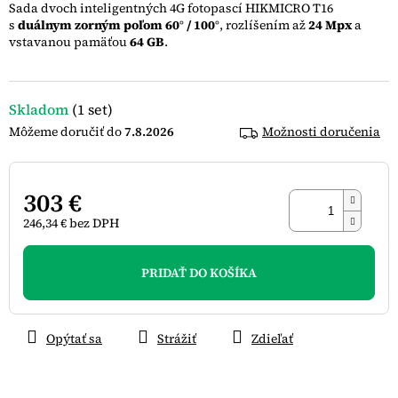
Sada dvoch inteligentných 4G fotopascí HIKMICRO T16
5
s
duálnym zorným poľom 60° / 100°
, rozlíšením až
24 Mpx
a
hviezdičiek.
vstavanou pamäťou
64 GB
.
Skladom
(1 set)
7.8.2026
Možnosti doručenia
303 €
246,34 € bez DPH
Jednotková
cena:
PRIDAŤ DO KOŠÍKA
Opýtať sa
Strážiť
Zdieľať