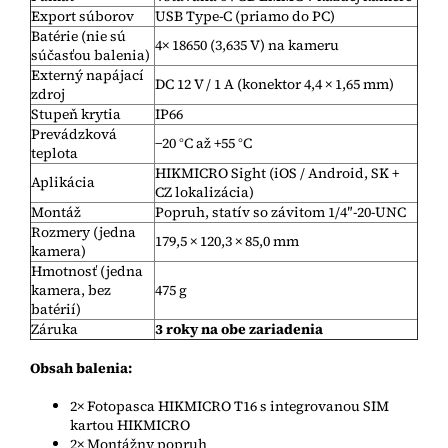
Export súborov
USB Type-C (priamo do PC)
Batérie (nie sú
4× 18650 (3,635 V) na kameru
súčasťou balenia)
Externý napájací
DC 12 V / 1 A (konektor 4,4 × 1,65 mm)
zdroj
Stupeň krytia
IP66
Prevádzková
−20 °C až +55 °C
teplota
HIKMICRO Sight (iOS / Android, SK +
Aplikácia
CZ lokalizácia)
Montáž
Popruh, statív so závitom 1/4″-20-UNC
Rozmery (jedna
179,5 × 120,3 × 85,0 mm
kamera)
Hmotnosť (jedna
kamera, bez
475 g
batérií)
Záruka
3 roky na obe zariadenia
Obsah balenia:
2× Fotopasca HIKMICRO T16 s integrovanou SIM
kartou HIKMICRO
2× Montážny popruh