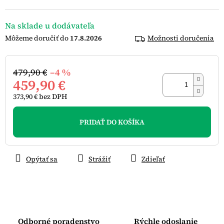
Na sklade u dodávateľa
17.8.2026
Možnosti doručenia
479,90 €
–4 %
459,90 €
373,90 € bez DPH
Jednotková
cena:
PRIDAŤ DO KOŠÍKA
Opýtať sa
Strážiť
Zdieľať
Odborné poradenstvo
Rýchle odoslanie