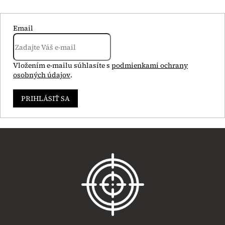
Email
Vložením e-mailu súhlasíte s
podmienkami ochrany
osobných údajov
.
PRIHLÁSIŤ SA
Z
á
p
ä
t
i
e