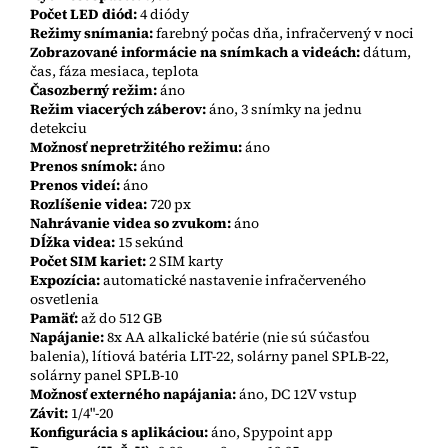
Počet LED diód:
4 diódy
Režimy snímania:
farebný počas dňa, infračervený v noci
Zobrazované informácie na snímkach a videách:
dátum,
čas, fáza mesiaca, teplota
Časozberný režim:
áno
Režim viacerých záberov:
áno, 3 snímky na jednu
detekciu
Možnosť nepretržitého režimu:
áno
Prenos snímok:
áno
Prenos videí:
áno
Rozlíšenie videa:
720 px
Nahrávanie videa so zvukom:
áno
Dĺžka videa:
15 sekúnd
Počet SIM kariet:
2 SIM karty
Expozícia:
automatické nastavenie infračerveného
osvetlenia
Pamäť:
až do 512 GB
Napájanie:
8x AA alkalické batérie (nie sú súčasťou
balenia), lítiová batéria LIT-22, solárny panel SPLB-22,
solárny panel SPLB-10
Možnosť externého napájania:
áno,
DC 12V vstup
Závit:
1/4"-20
Konfigurácia s aplikáciou:
áno, Spypoint app