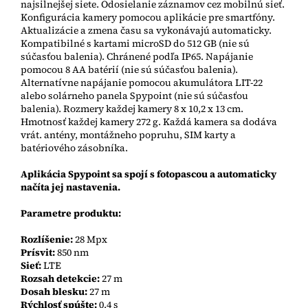
najsilnejšej siete. Odosielanie záznamov cez mobilnú sieť.
Konfigurácia kamery pomocou aplikácie pre smartfóny.
Aktualizácie a zmena času sa vykonávajú automaticky.
Kompatibilné s kartami microSD do 512 GB (nie sú
súčasťou balenia). Chránené podľa IP65. Napájanie
pomocou 8 AA batérií (nie sú súčasťou balenia).
Alternatívne napájanie pomocou akumulátora LIT-22
alebo solárneho panela Spypoint (nie sú súčasťou
balenia). Rozmery každej kamery 8 x 10,2 x 13 cm.
Hmotnosť každej kamery 272 g. Každá kamera sa dodáva
vrát. antény, montážneho popruhu, SIM karty a
batériového zásobníka.
Aplikácia Spypoint sa spojí s fotopascou a automaticky
načíta jej nastavenia.
Parametre produktu:
Rozlíšenie:
28 Mpx
Prísvit:
850 nm
Sieť:
LTE
Rozsah detekcie:
27 m
Dosah blesku:
27 m
Rýchlosť spúšte:
0,4 s