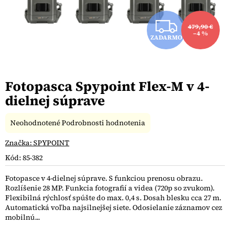
Z
479,90 €
–4 %
ZADARMO
A
D
Fotopasca Spypoint Flex-M v 4-
A
dielnej súprave
R
Priemerné
Neohodnotené
Podrobnosti hodnotenia
M
hodnotenie
produktu
Značka:
SPYPOINT
O
je
Kód:
85-382
0,0
z
Fotopasce v 4-dielnej súprave. S funkciou prenosu obrazu.
5
Rozlíšenie 28 MP. Funkcia fotografií a videa (720p so zvukom).
hviezdičiek.
Flexibilná rýchlosť spúšte do max. 0,4 s. Dosah blesku cca 27 m.
Automatická voľba najsilnejšej siete. Odosielanie záznamov cez
mobilnú...