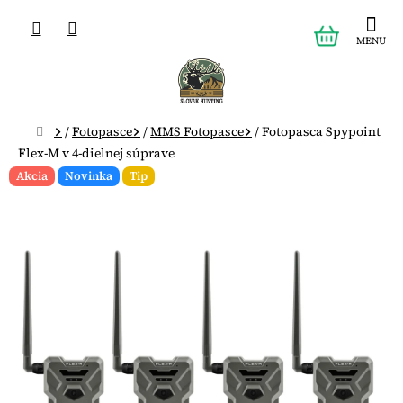
Prejsť
NÁKUPN
na
obsah
KOŠÍK
Domov
/
Fotopasce
/
MMS Fotopasce
/
Fotopasca Spypoint
Flex-M v 4-dielnej súprave
Akcia
Novinka
Tip