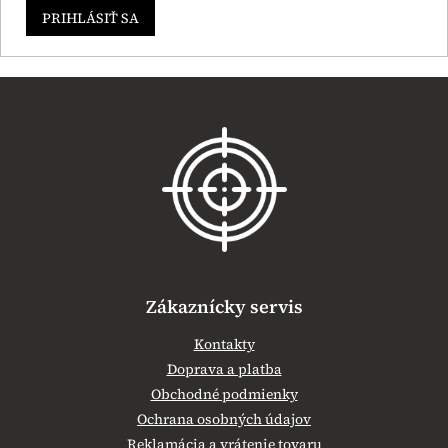
PRIHLÁSIŤ SA
Z
á
p
ä
t
i
e
Zákaznícky servis
Kontakty
Doprava a platba
Obchodné podmienky
Ochrana osobných údajov
Reklamácia a vrátenie tovaru