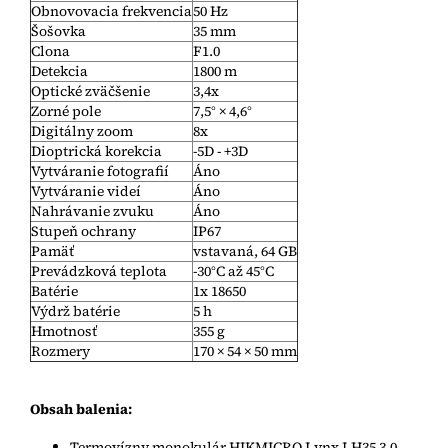
Obnovovacia frekvencia
50 Hz
Šošovka
35 mm
Clona
F1.0
Detekcia
1800 m
Optické zväčšenie
3,4x
Zorné pole
7,5° × 4,6°
Digitálny zoom
8x
Dioptrická korekcia
-5D - +3D
Vytváranie fotografií
Áno
Vytváranie videí
Áno
Nahrávanie zvuku
Áno
Stupeň ochrany
IP67
Pamäť
vstavaná, 64 GB
Prevádzková teplota
-30°C až 45°C
Batérie
1x 18650
Výdrž batérie
5 h
Hmotnosť
355 g
Rozmery
170 × 54 × 50 mm
Obsah balenia:
Termovízny monokulár HIKMICRO Lynx LH35 3.0