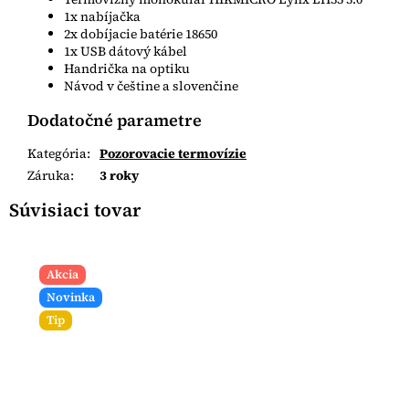
1x nabíjačka
2x dobíjacie batérie 18650
1x USB dátový kábel
Handrička na optiku
Návod v češtine a slovenčine
Dodatočné parametre
Kategória
:
Pozorovacie termovízie
Záruka
:
3 roky
Súvisiaci tovar
Akcia
Novinka
Tip