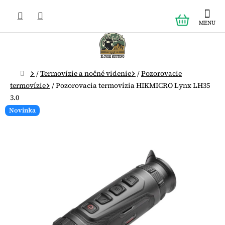
Prejsť
NÁKUPN
na
obsah
KOŠÍK
Domov
/
Termovízie a nočné videnie
/
Pozorovacie
termovízie
/
Pozorovacia termovízia HIKMICRO Lynx LH35
3.0
Novinka