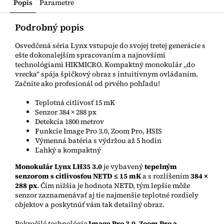
Popis
Parametre
Podrobný popis
Osvedčená séria Lynx vstupuje do svojej tretej generácie s
ešte dokonalejším spracovaním a najnovšími
technológiami HIKMICRO. Kompaktný monokulár „do
vrecka“ spája špičkový obraz s intuitívnym ovládaním.
Začnite ako profesionál od prvého pohľadu!
Teplotná citlivosť 15 mK
Senzor 384 × 288 px
Detekcia 1800 metrov
Funkcie Image Pro 3.0, Zoom Pro, HSIS
Výmenná batéria s výdržou až 5 hodin
Ľahký a kompaktný
Monokulár Lynx LH35 3.0
je vybavený
tepelným
senzorom s citlivosťou
NETD
≤ 15 mK
a s rozlíšením
384 ×
288 px
. Čím nižšia je hodnota NETD, tým lepšie môže
senzor zaznamenávať aj tie najmenšie teplotné rozdiely
objektov a poskytnúť vám tak detailný obraz.
Pokročilé technológie
Image Pro 3.0, Zoom Pro a