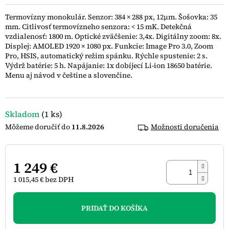
0,0
z
Termovízny monokulár. Senzor: 384 × 288 px, 12
μm. Šošovka: 35
5
mm. Citlivosť termovízneho senzora: < 15 mK. Detekčná
hviezdičiek.
vzdialenosť: 1800 m. Optické zväčšenie: 3,4x. Digitálny zoom: 8x.
Displej: AMOLED 1920 × 1080 px. Funkcie: Image Pro 3.0, Zoom
Pro, HSIS, automatický režim spánku. Rýchle spustenie: 2 s.
Výdrž batérie: 5 h. Napájanie: 1x dobíjecí Li-ion 18650 batérie.
Menu aj návod v češtine a slovenčine.
Skladom
(1 ks)
11.8.2026
Možnosti doručenia
1 249 €
1 015,45 € bez DPH
Jednotková
cena:
PRIDAŤ DO KOŠÍKA