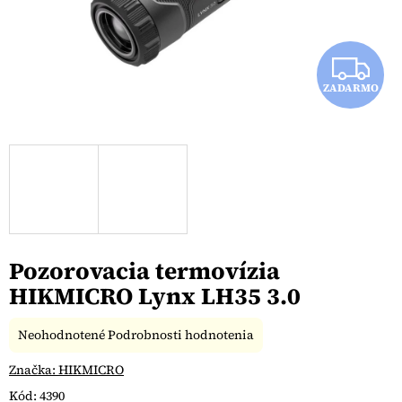
Z
ZADARMO
A
D
A
R
M
Pozorovacia termovízia
O
HIKMICRO Lynx LH35 3.0
Priemerné
Neohodnotené
Podrobnosti hodnotenia
hodnotenie
produktu
Značka:
HIKMICRO
je
Kód:
4390