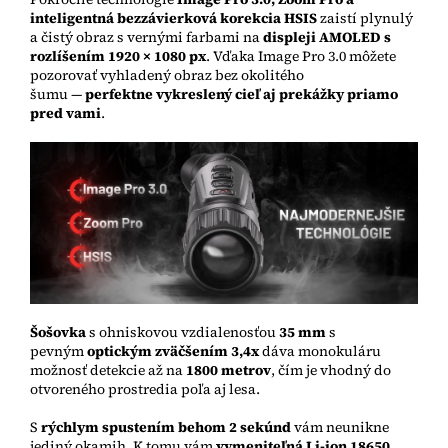
inteligentná bezzávierková korekcia HSIS
zaistí plynulý
a čistý obraz s vernými farbami na
displeji AMOLED s
rozlíšením 1920 × 1080 px
. Vďaka Image Pro 3.0 môžete
pozorovať vyhladený obraz bez okolitého
šumu
—
perfektne vykreslený cieľ aj prekážky priamo
pred vami
.
Šošovka
s ohniskovou vzdialenosťou
35 mm
s
pevným
optickým zväčšením 3,4x
dáva monokuláru
možnosť detekcie až na
1800 metrov
, čím je vhodný do
otvoreného prostredia poľa aj lesa.
S
rýchlym spustením behom 2 sekúnd
vám neunikne
jediný okamih.
K tomu vám
vymeniteľná Li-ion 18650