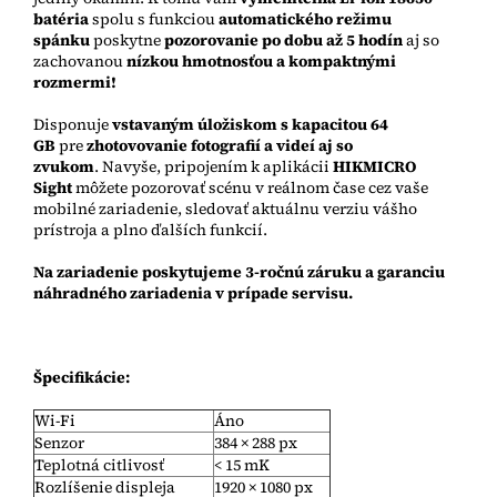
batéria
spolu s funkciou
automatického režimu
spánku
poskytne
pozorovanie po dobu až 5 hodín
aj so
zachovanou
nízkou hmotnosťou a kompaktnými
rozmermi!
Disponuje
vstavaným úložiskom s kapacitou 64
GB
pre
zhotovovanie fotografií a videí aj so
zvukom
. Navyše, pripojením k aplikácii
HIKMICRO
Sight
môžete pozorovať scénu v reálnom čase cez vaše
mobilné zariadenie, sledovať aktuálnu verziu vášho
prístroja a plno ďalších funkcií.
Na zariadenie poskytujeme 3-ročnú záruku a garanciu
náhradného zariadenia v prípade servisu.
Špecifikácie:
Wi-Fi
Áno
Senzor
384 × 288 px
Teplotná citlivosť
< 15 mK
Rozlíšenie displeja
1920 × 1080 px