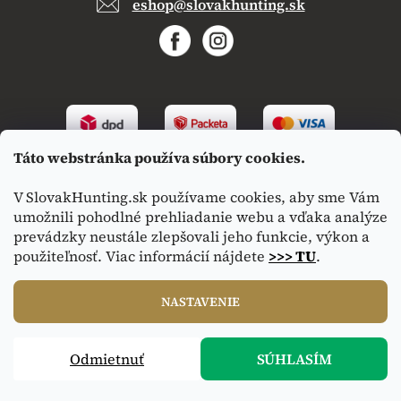
eshop@slovakhunting.sk
Táto webstránka používa súbory cookies.
V SlovakHunting.sk používame cookies, aby sme Vám
umožnili pohodlné prehliadanie webu a vďaka analýze
prevádzky neustále zlepšovali jeho funkcie, výkon a
použiteľnosť. Viac informácií nájdete
>>> TU
.
Vytvoril Shoptet
|
Upravil Balkys
NASTAVENIE
Copyright 2026
SlovakHunting.sk
. Všetky práva vyhradené.
Odmietnuť
SÚHLASÍM
Upraviť nastavenie cookies