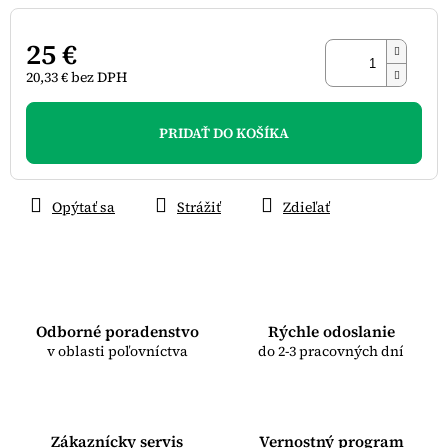
25 €
20,33 € bez DPH
Jednotková
cena:
PRIDAŤ DO KOŠÍKA
Opýtať sa
Strážiť
Zdieľať
Odborné poradenstvo
Rýchle odoslanie
v oblasti poľovníctva
do 2-3 pracovných dní
Zákaznícky servis
Vernostný program