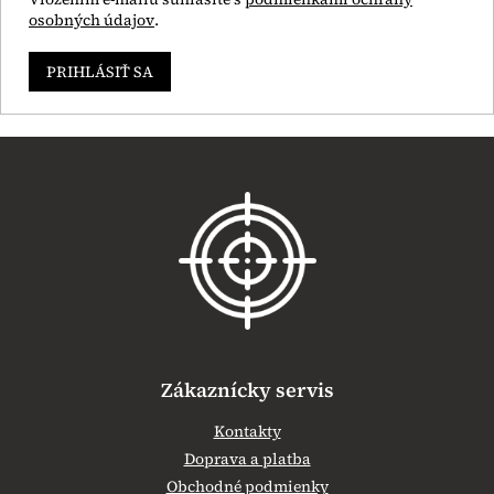
osobných údajov
.
PRIHLÁSIŤ SA
Z
á
p
ä
t
i
e
Zákaznícky servis
Kontakty
Doprava a platba
Obchodné podmienky