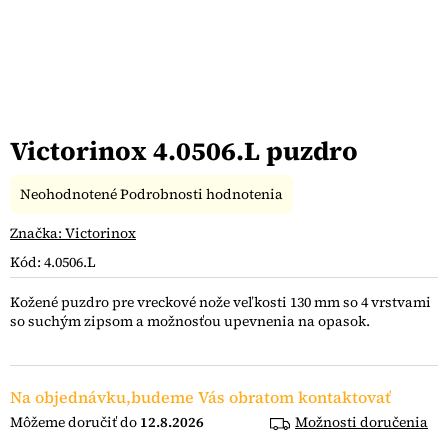
Victorinox 4.0506.L puzdro
Priemerné
Neohodnotené
Podrobnosti hodnotenia
hodnotenie
produktu
Značka:
Victorinox
je
Kód:
4.0506.L
0,0
z
Kožené puzdro pre vreckové nože veľkosti 130 mm so 4 vrstvami
5
so suchým zipsom a možnosťou upevnenia na opasok.
hviezdičiek.
Na objednávku,budeme Vás obratom kontaktovať
12.8.2026
Možnosti doručenia