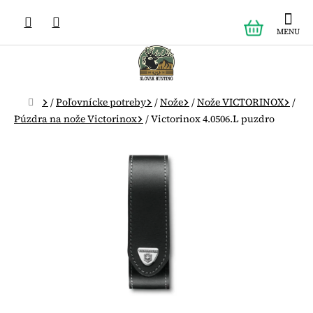
Prejsť
NÁKUPN
na
obsah
KOŠÍK
Domov
/
Poľovnícke potreby
/
Nože
/
Nože VICTORINOX
/
Púzdra na nože Victorinox
/
Victorinox 4.0506.L puzdro