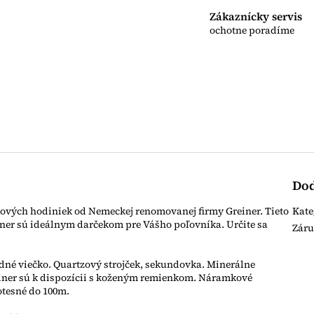
R
Zákaznícky servis
ochotne poradíme
M
O
Dod
vých hodiniek od Nemeckej renomovanej firmy Greiner. Tieto
Kate
ner sú ideálnym darčekom pre Vášho poľovníka. Určite sa
Zár
dné viečko. Quartzový strojček, sekundovka. Minerálne
einer sú k dispozícii s koženým remienkom. Náramkové
tesné do 100m.