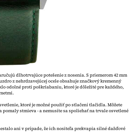
ručujú dlhotrvajúce potešenie z nosenia. S priemerom 42 mm
. Puzdro z nehrdzavejúcej ocele obsahuje značkový kremenný
o odolné proti poškriabaniu, ktoré je dôležité pre každého,
dmetmi.
vetlenie, ktoré je možné použiť po stlačení tlačidla. Môžete
 sa pomaly stmieva - a nemusíte sa spoliehať na trvale osvetlené
stalo ani v prípade, že ich nositeľa prekvapia silné dažďové