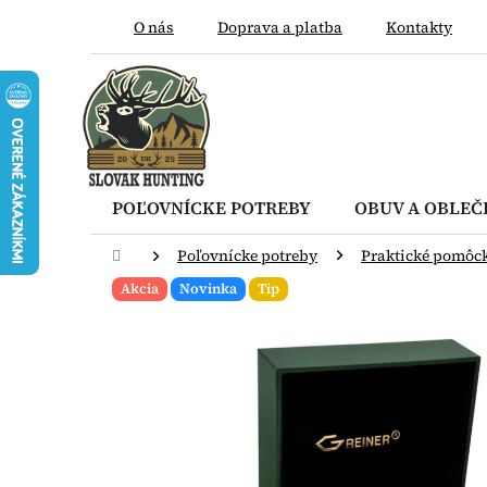
Prejsť
O nás
Doprava a platba
Kontakty
na
obsah
POĽOVNÍCKE POTREBY
OBUV A OBLEČ
Domov
Poľovnícke potreby
Praktické pomôc
Akcia
Novinka
Tip