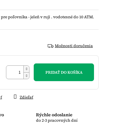
e poľovníka - jeleň v ruji . vodotesné do 10 ATM.
Možnosti doručenia
PRIDAŤ DO KOŠÍKA
iť
Zdieľať
vo
Rýchle odoslanie
do 2-3 pracovných dní