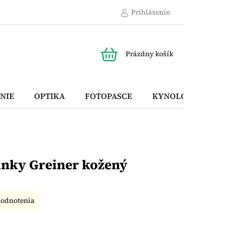
Prihlásenie
NÁKUPNÝ
Prázdny košík
KOŠÍK
NIE
OPTIKA
FOTOPASCE
KYNOLOGICKÉ P
inky Greiner kožený
hodnotenia