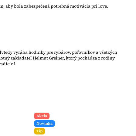
, aby bola zabezpečená potrebná motivácia pri love.
odvtedy vyrába hodinky pre rybárov, poľovníkov a všetkých
otný zakladateľ Helmut Greiner, ktorý pochádza z rodiny
adície l
Akcia
Novinka
Tip