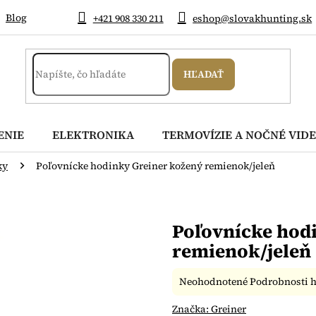
Blog
+421 908 330 211
eshop@slovakhunting.sk
HĽADAŤ
ENIE
ELEKTRONIKA
TERMOVÍZIE A NOČNÉ VIDE
ky
Poľovnícke hodinky Greiner kožený remienok/jeleň
Poľovnícke hod
remienok/jeleň
Priemerné
Neohodnotené
Podrobnosti 
hodnotenie
produktu
Značka:
Greiner