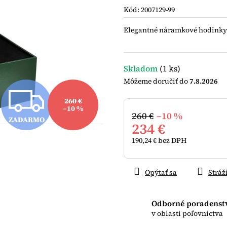
je
Kód:
2007129-99
0,0
z
Elegantné náramkové hodinky pr
5
hviezdičiek.
Skladom
(1 ks)
7.8.2026
Z
260 €
–10 %
260 €
–10 %
ZADARMO
A
234 €
190,24 € bez DPH
Jednotková
D
cena:
Opýtať sa
Stráž
A
Odborné poradenst
v oblasti poľovníctva