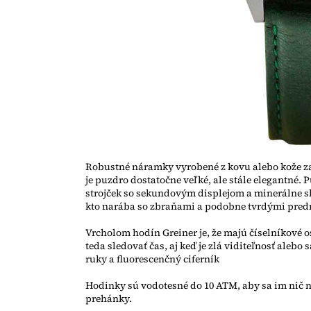
Robustné náramky vyrobené z kovu alebo kože za
je puzdro dostatočne veľké, ale stále elegantné
strojček so sekundovým displejom a minerálne skl
kto narába so zbraňami a podobne tvrdými pre
Vrcholom hodín Greiner je, že majú číselníkové os
teda sledovať čas, aj keď je zlá viditeľnosť alebo
ruky a fluorescenčný ciferník
Hodinky sú vodotesné do 10 ATM, aby sa im nič ne
prehánky.