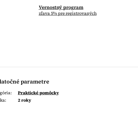
Vernostný program
zľava 5% pre registrovaných
atočné parametre
gória
:
Praktické pomôcky
uka
:
2 roky