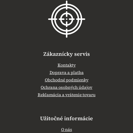
p
ä
t
i
e
Zákaznícky servis
Kontakty
Doprava a platba
Obchodné podmienky
Ochrana osobných údajov
Reklamácia a vrátenie tovaru
Užitočné informácie
O nás