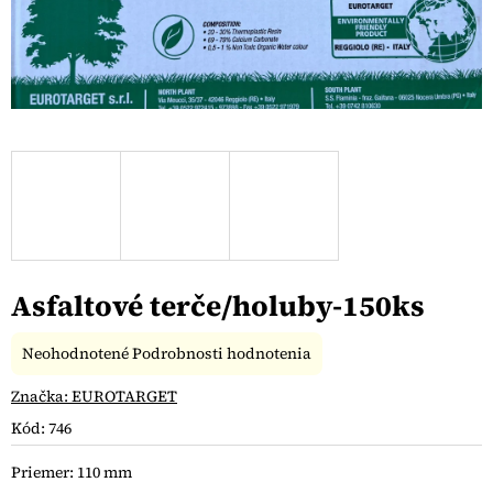
Asfaltové terče/holuby-150ks
Priemerné
Neohodnotené
Podrobnosti hodnotenia
hodnotenie
produktu
Značka:
EUROTARGET
je
Kód:
746
0,0
z
Priemer: 110 mm
5