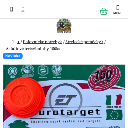
Prejsť
NÁKUPN
na
obsah
KOŠÍK
Domov
/
Poľovnícke potreby
/
Strelecké pomôcky
/
Asfaltové terče/holuby-150ks
Novinka