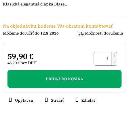
z
Klasická elegantná čiapka Blaser.
5
hviezdičiek.
Na objednávku,budeme Vás obratom kontaktovať
12.8.2026
Možnosti doručenia
59,90 €
48,70 € bez DPH
Jednotková
cena:
PRIDAŤ DO KOŠÍKA
Opýtať sa
Strážiť
Zdieľať