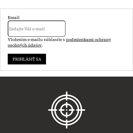
Email
Vložením e-mailu súhlasíte s
podmienkami ochrany
osobných údajov
.
PRIHLÁSIŤ SA
Z
á
p
ä
t
i
e