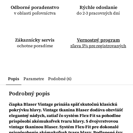
Odborné poradenstvo
Rýchle odoslanie
v oblasti poľovníctva
do 2-3 pracovných dní
Zákaznícky servis
Vernostný program
ochotne poradíme
zľava 5% pre registrovaných
Popis
Parametre
Podobné (6)
Podrobný popis
čiapka Blaser Vintage prináša späť skutočnú klasickú
pokrývku hlavy. Vintage tkanina Blaser dodáva obzvlášť
elegantný nádych, zatiaľ čo systém Flex-Fit sa pohodlne
prispôsobí akémukoľvek tvaru hlavy. S dvojvrstvovou
vintage tkaninou Blaser. Systém Flex-Fit pre dokonalé
prispôsobenie akémukoľvek tvaru hlavy. Podlepené švy