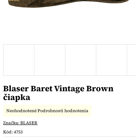
Blaser Baret Vintage Brown
čiapka
Priemerné
Neohodnotené
Podrobnosti hodnotenia
hodnotenie
produktu
Značka:
BLASER
je
Kód:
4753
0,0