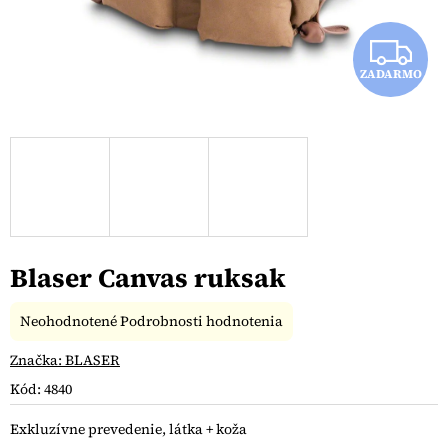
Z
ZADARMO
A
D
A
R
M
Blaser Canvas ruksak
O
Priemerné
Neohodnotené
Podrobnosti hodnotenia
hodnotenie
produktu
Značka:
BLASER
je
Kód:
4840
0,0
z
Exkluzívne prevedenie, látka + koža
5