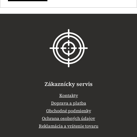
Z
á
p
ä
t
i
e
Zákaznícky servis
Kontakty
Doprava a platba
Obchodné podmienky
Ochrana osobných údajov
Reklamácia a vrátenie tovaru