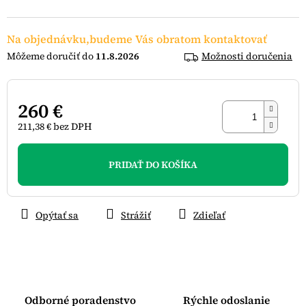
hviezdičiek.
Na objednávku,budeme Vás obratom kontaktovať
11.8.2026
Možnosti doručenia
260 €
211,38 € bez DPH
Jednotková
cena:
PRIDAŤ DO KOŠÍKA
Opýtať sa
Strážiť
Zdieľať
Odborné poradenstvo
Rýchle odoslanie