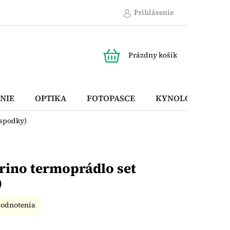
Prihlásenie
NÁKUPNÝ
Prázdny košík
KOŠÍK
NIE
OPTIKA
FOTOPASCE
KYNOLOGICKÉ P
+spodky)
rino termoprádlo set
)
hodnotenia