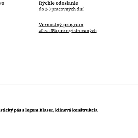
vo
Rýchle odoslanie
do 2-3 pracovných dní
Vernostný program
zľava 5% pre registrovaných
astický pás s logom Blaser,
klinová konštrukcia