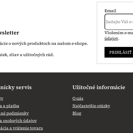
Email
sletter
Vložením e-ma
údajov
.
mácie o nových produktoch na našom e-shope.
PRIHLÁSIŤ
nícky servis
Užitočné informácie
ty
O nás
 a platba
Najčastejšie otázky
né podmienky
Blog
a osobných údajov
cia a vrátenie tovaru