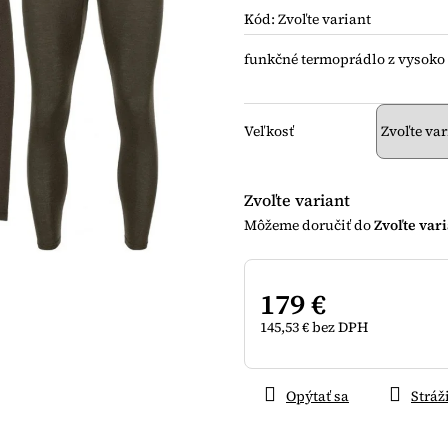
je
Kód:
Zvoľte variant
0,0
z
funkčné termoprádlo z vysoko 
5
hviezdičiek.
Veľkosť
Zvoľte variant
Zvoľte var
179 €
145,53 € bez DPH
Jednotková
cena:
Opýtať sa
Stráž