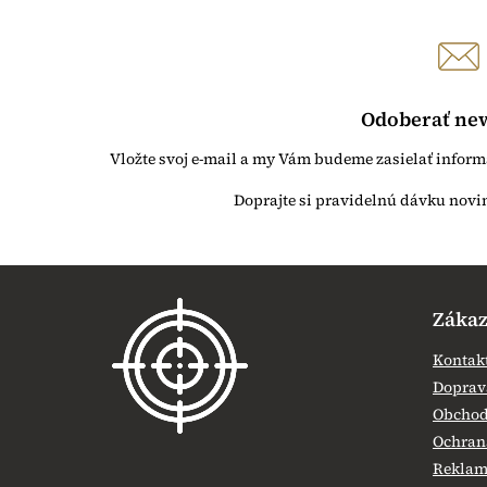
Odoberať new
Vložte svoj e-mail a my Vám budeme zasielať infor
Z
á
Zákaz
p
ä
Kontak
t
Doprava
i
Obchod
e
Ochran
Reklamá