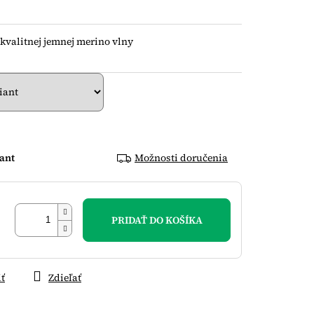
kvalitnej jemnej merino vlny
iant
Možnosti doručenia
PRIDAŤ DO KOŠÍKA
iť
Zdieľať