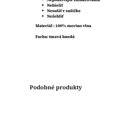
Nebieliť
Nesušiť v sušičke
Nežehliť
Materiál : 100% merino vlna
Farba: tmavá hnedá