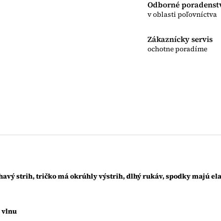
Odborné poradenst
v oblasti poľovníctva
Zákaznícky servis
ochotne poradíme
avý strih, tričko má okrúhly výstrih, dlhý rukáv, spodky majú
el
 vlnu