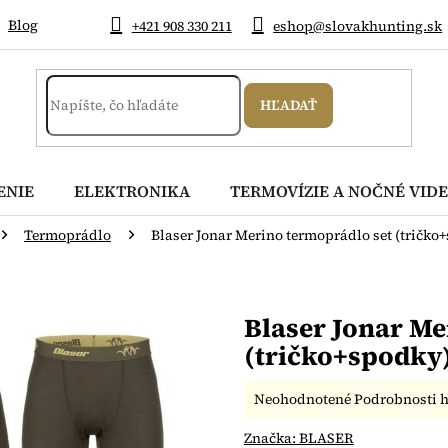
Blog
+421 908 330 211
eshop@slovakhunting.sk
HĽADAŤ
ENIE
ELEKTRONIKA
TERMOVÍZIE A NOČNÉ VIDE
Termoprádlo
Blaser Jonar Merino termoprádlo set (tričko
Blaser Jonar Me
(tričko+spodky
Priemerné
Neohodnotené
Podrobnosti 
hodnotenie
produktu
Značka:
BLASER