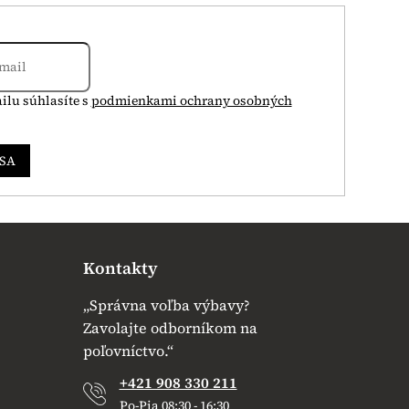
ilu súhlasíte s
podmienkami ochrany osobných
 SA
Kontakty
„Správna voľba výbavy?
Zavolajte odborníkom na
poľovníctvo.“
+421 908 330 211
Po-Pia 08:30 - 16:30