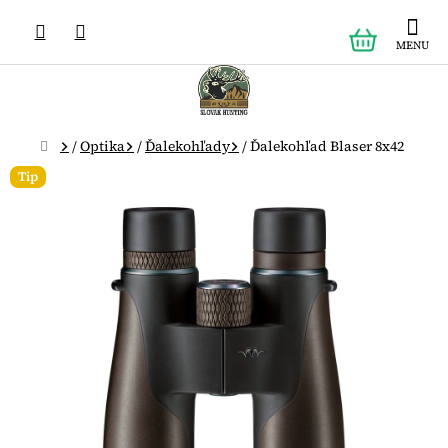
Prejsť
NÁKUPN
na
obsah
KOŠÍK
Domov
/
Optika
/
Ďalekohľady
/
Ďalekohľad Blaser 8x42
Tip