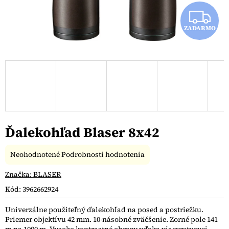
Z
ZADARMO
A
D
A
R
M
Ďalekohľad Blaser 8x42
O
Priemerné
Neohodnotené
Podrobnosti hodnotenia
hodnotenie
produktu
Značka:
BLASER
je
Kód:
3962662924
0,0
z
Univerzálne použiteľný ďalekohľad na posed a postriežku.
5
Priemer objektívu 42 mm. 10-násobné zväčšenie. Zorné pole 141
hviezdičiek.