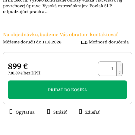
m na 1000 m. Vysoko kontrastné obrazy vďaka viacvrstvovej
povrchovej úprave. Vysoká ostrosť okrajov. Povlak SLP
odpudzujúci prach a...
Na objednávku,budeme Vás obratom kontaktovať
11.8.2026
Možnosti doručenia
899 €
730,89 € bez DPH
Jednotková
cena:
PRIDAŤ DO KOŠÍKA
Opýtať sa
Strážiť
Zdieľať