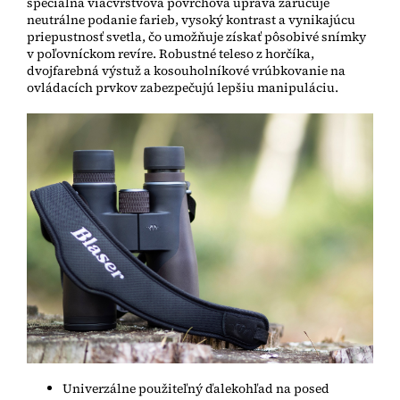
špeciálna viacvrstvová povrchová úprava zaručuje
neutrálne podanie farieb, vysoký kontrast a vynikajúcu
priepustnosť svetla, čo umožňuje získať pôsobivé snímky
v poľovníckom revíre. Robustné teleso z horčíka,
dvojfarebná výstuž a kosouholníkové vrúbkovanie na
ovládacích prvkov zabezpečujú lepšiu manipuláciu.
Univerzálne použiteľný ďalekohľad na posed