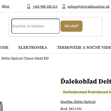
Blog
+421 908 330 211
eshop@slovakhunting.sk
HĽADAŤ
ENIE
ELEKTRONIKA
TERMOVÍZIE A NOČNÉ VIDE
 Delta Optical Chase 10x42 ED
Ďalekohľad Delt
Priemerné
Neohodnotené
Podrobnosti 
hodnotenie
produktu
Značka:
Delta Optical
je
Kód:
DO-1701
0,0