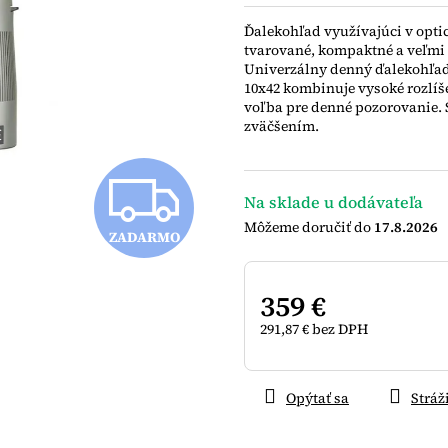
z
Ďalekohľad využívajúci v opt
5
tvarované, kompaktné a veľmi 
hviezdičiek.
Univerzálny denný ďalekohľad 
10x42 kombinuje vysoké rozlíš
voľba pre denné pozorovanie. 
zväčšením.
Z
Na sklade u dodávateľa
17.8.2026
ZADARMO
A
359 €
D
291,87 € bez DPH
Jednotková
cena:
A
Opýtať sa
Stráž