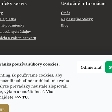
nícky servis
Užitočné informácie
ty
O nás
 a platba
Najčastejšie otázky
né podmienky
Blog
a osobných údajov
cia a vrátenie tovaru
ránka používa súbory cookies.
Odmietnuť
S
nting.sk používame cookies, aby
ožnili pohodlné prehliadanie webu
alýze prevádzky neustále zlepšovali
e, výkon a použiteľnosť. Viac
 nájdete
>>> TU
.
NIE
hradené.
Upraviť nastavenie cookies