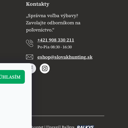
Kontakty
„Správna voľba výbavy?
Zavolajte odborníkom na
poľovníctvo.“
+421 908 330 211
Po-Pia 08:30 - 16:30
eshop@slovakhunting.sk
ÚHLASÍM
Vytvoril Shoptet
|
Upravil Balkys