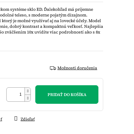
ickom systéme sklo ED. Ďalekohľad má príjemne
odolné teleso, s moderne pojatým dizajnom.
ktorý je možné využívať aj na lovecké účely. Model
enie, dobrý kontrast a kompaktnú veľkosť. Najlepšia
So zväčšením 10x uvidíte viac podrobností ako s 8x
Možnosti doručenia
PRIDAŤ DO KOŠÍKA
iť
Zdieľať