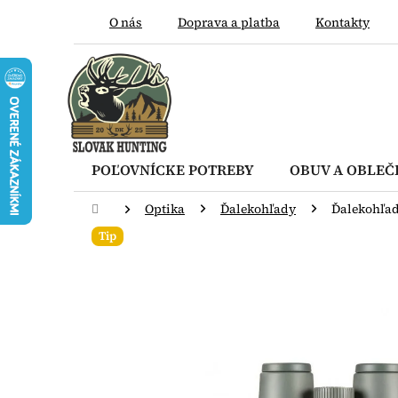
Prejsť
O nás
Doprava a platba
Kontakty
na
obsah
POĽOVNÍCKE POTREBY
OBUV A OBLEČ
Domov
Optika
Ďalekohľady
Ďalekohľad
Tip