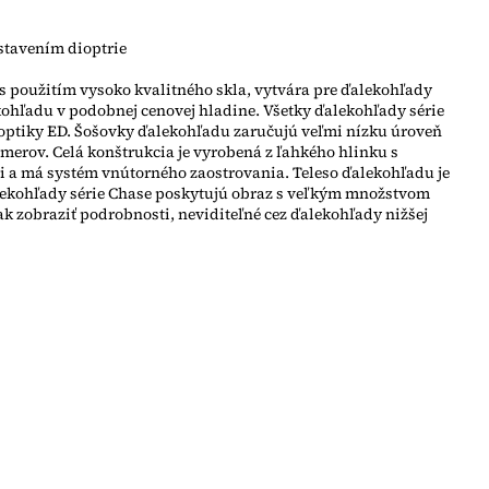
stavením dioptrie
s použitím vysoko kvalitného skla, vytvára pre ďalekohľady
ekohľadu v podobnej cenovej hladine. Všetky ďalekohľady série
 optiky ED. Šošovky ďalekohľadu zaručujú veľmi nízku úroveň
merov. Celá konštrukcia je vyrobená z ľahkého hlinku s
i a má systém vnútorného zaostrovania. Teleso ďalekohľadu je
lekohľady série Chase poskytujú obraz s veľkým množstvom
ak zobraziť podrobnosti, neviditeľné cez ďalekohľady nižšej