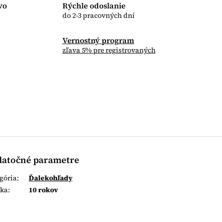
vo
Rýchle odoslanie
do 2-3 pracovných dní
Vernostný program
zľava 5% pre registrovaných
atočné parametre
gória
:
Ďalekohľady
uka
:
10 rokov