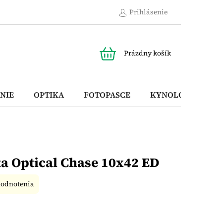
Prihlásenie
NÁKUPNÝ
Prázdny košík
KOŠÍK
NIE
OPTIKA
FOTOPASCE
KYNOLOGICKÉ P
a Optical Chase 10x42 ED
hodnotenia