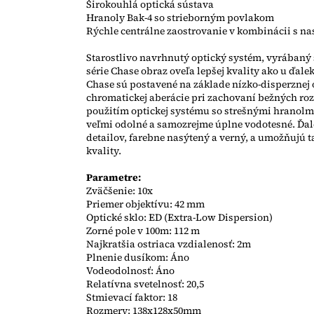
Širokouhlá optická sústava
Hranoly Bak-4 so strieborným povlakom
Rýchle centrálne zaostrovanie v kombinácii s na
Starostlivo navrhnutý optický systém, vyrábaný 
série Chase obraz oveľa lepšej kvality ako u ďal
Chase sú postavené na základe nízko-disperznej
chromatickej aberácie pri zachovaní bežných roz
použitím optickej systému so strešnými hranolm
veľmi odolné a samozrejme úplne vodotesné. Ďa
detailov, farebne nasýtený a verný, a umožňujú t
kvality.
Parametre:
Zväčšenie: 10x
Priemer objektívu: 42 mm
Optické sklo: ED (Extra-Low Dispersion)
Zorné pole v 100m: 112 m
Najkratšia ostriaca vzdialenosť: 2m
Plnenie dusíkom: Áno
Vodeodolnosť: Áno
Relatívna svetelnosť: 20,5
Stmievací faktor: 18
Rozmery: 138x128x50mm