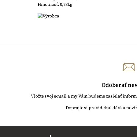
Hmotnosť: 0,73kg
Odoberať new
Vložte svoj e-mail a my Vám budeme zasielať infor
Z
á