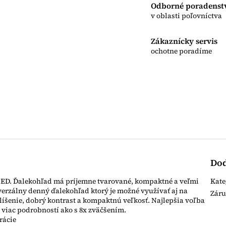
R
Odborné poradenst
v oblasti poľovníctva
M
Zákaznícky servis
ochotne poradíme
O
Dod
 ED. Ďalekohľad má príjemne tvarované, kompaktné a veľmi
Kate
erzálny denný ďalekohľad ktorý je možné využívať aj na
Zár
líšenie, dobrý kontrast a kompaktnú veľkosť. Najlepšia voľba
 viac podrobností ako s 8x zväčšením.
rácie