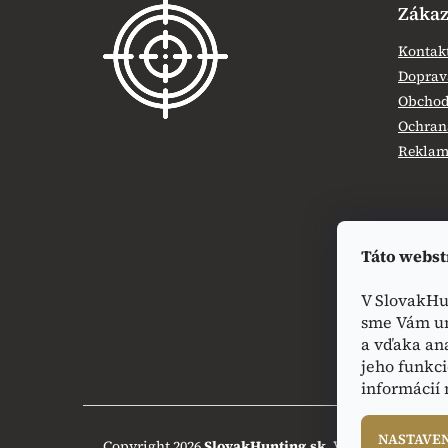
Zákaz
p
ä
Kontak
t
Doprava
i
Obchod
e
Ochran
Reklamá
Táto webst
V SlovakHu
sme Vám um
a vďaka an
jeho funkci
informácií
NASTAVE
Copyright 2026
SlovakHunting.sk
. Všetky práva vy