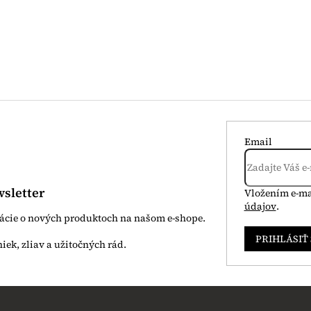
Email
sletter
Vložením e-ma
údajov
.
mácie o nových produktoch na našom e-shope.
PRIHLÁSIŤ