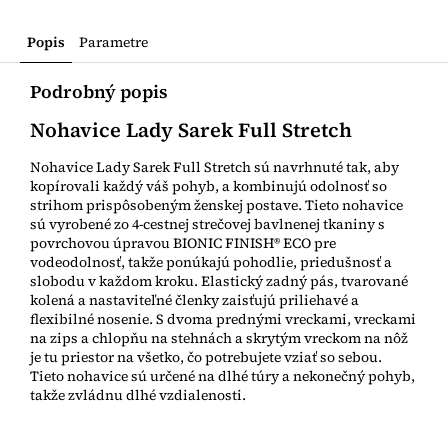
Popis
Parametre
Podrobný popis
Nohavice Lady Sarek Full Stretch
Nohavice Lady Sarek Full Stretch sú navrhnuté tak, aby
kopírovali každý váš pohyb, a kombinujú odolnosť so
strihom prispôsobeným ženskej postave. Tieto nohavice
sú vyrobené zo 4-cestnej strečovej bavlnenej tkaniny s
povrchovou úpravou BIONIC FINISH® ECO pre
vodeodolnosť, takže ponúkajú pohodlie, priedušnosť a
slobodu v každom kroku. Elastický zadný pás, tvarované
kolená a nastaviteľné členky zaisťujú priliehavé a
flexibilné nosenie. S dvoma prednými vreckami, vreckami
na zips a chlopňu na stehnách a skrytým vreckom na nôž
je tu priestor na všetko, čo potrebujete vziať so sebou.
Tieto nohavice sú určené na dlhé túry a nekonečný pohyb,
takže zvládnu dlhé vzdialenosti.