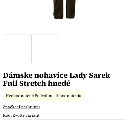
Dámske nohavice Lady Sarek
Full Stretch hnedé
Priemerné
Neohodnotené
Podrobnosti hodnotenia
hodnotenie
produktu
Značka:
Deerhunter
je
Kód:
Zvoľte variant
0,0
z
5