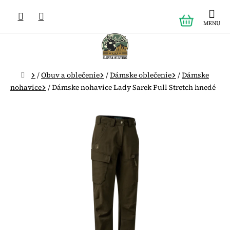
Prejsť
NÁKUPN
na
obsah
KOŠÍK
Domov
/
Obuv a oblečenie
/
Dámske oblečenie
/
Dámske
nohavice
/
Dámske nohavice Lady Sarek Full Stretch hnedé