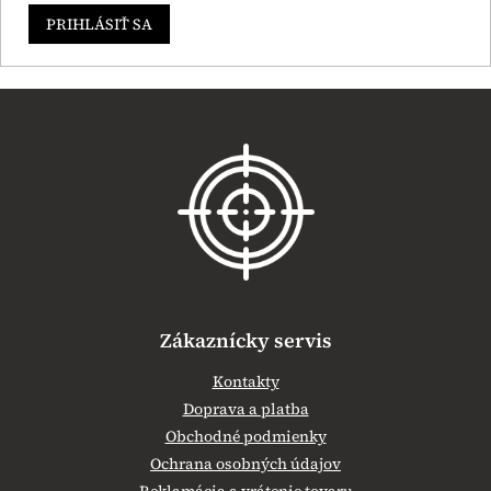
PRIHLÁSIŤ SA
Z
á
p
ä
t
i
e
Zákaznícky servis
Kontakty
Doprava a platba
Obchodné podmienky
Ochrana osobných údajov
Reklamácia a vrátenie tovaru