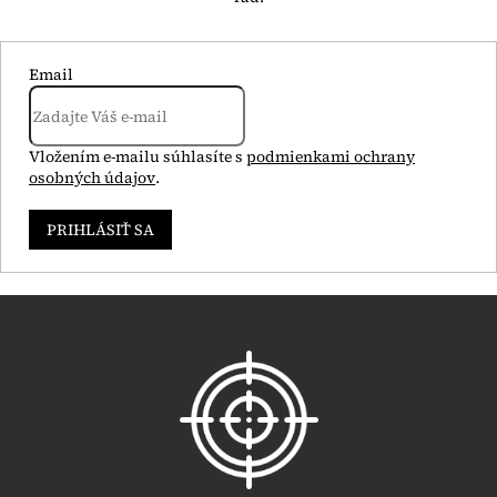
Email
Vložením e-mailu súhlasíte s
podmienkami ochrany
osobných údajov
.
PRIHLÁSIŤ SA
Z
á
p
ä
t
i
e