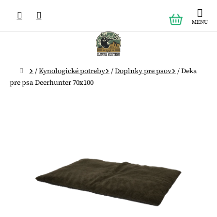
Prejsť
NÁKUPN
na
obsah
KOŠÍK
Domov
/
Kynologické potreby
/
Doplnky pre psov
/
Deka
pre psa Deerhunter 70x100