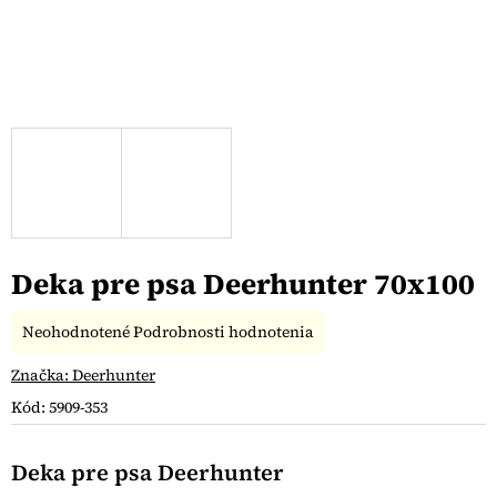
Deka pre psa Deerhunter 70x100
Priemerné
Neohodnotené
Podrobnosti hodnotenia
hodnotenie
produktu
Značka:
Deerhunter
je
Kód:
5909-353
0,0
z
5
Deka pre psa Deerhunter
hviezdičiek.