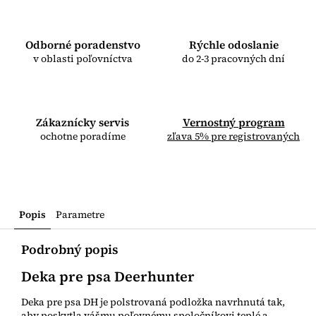
Odborné poradenstvo
Rýchle odoslanie
v oblasti poľovníctva
do 2-3 pracovných dní
Zákaznícky servis
Vernostný program
ochotne poradíme
zľava 5% pre registrovaných
Popis
Parametre
Podrobný popis
Deka pre psa Deerhunter
Deka pre psa DH je polstrovaná podložka navrhnutá tak,
aby poskytla vášmu poľovnému spoločníkovi teplé a