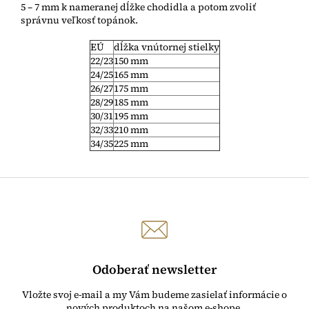
5 – 7 mm k nameranej dĺžke chodidla a potom zvoliť
správnu veľkosť topánok.
EÚ
dĺžka vnútornej stielky
22/23
150 mm
24/25
165 mm
26/27
175 mm
28/29
185 mm
30/31
195 mm
32/33
210 mm
34/35
225 mm
Odoberať newsletter
Vložte svoj e-mail a my Vám budeme zasielať informácie o
nových produktoch na našom e-shope.