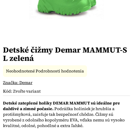
Detské čižmy Demar MAMMUT-S
L zelená
Priemerné
Neohodnotené
Podrobnosti hodnotenia
hodnotenie
produktu
Značka:
Demar
je
Kód:
Zvoľte variant
0,0
z
Detské zateplené holiky DEMAR MAMMUT sú ideálne pre
5
daždivé a zimné počasie.
Podrážka holiniek je hrubšia a
hviezdičiek.
protišmyková, zaisťuje tak bezpečnosť chôdze. Čižmy sú
vyrobené z odolného kopolyméru EVA, vďaka nemu sú vysoko
kvalitné, odolné, pohodlné a extra ľahké.