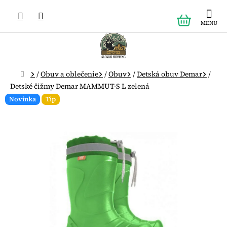
Prejsť
NÁKUPN
na
obsah
KOŠÍK
Domov
/
Obuv a oblečenie
/
Obuv
/
Detská obuv Demar
/
Detské čižmy Demar MAMMUT-S L zelená
Novinka
Tip