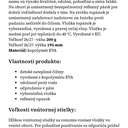
nemu sú vysoko kvalitné, odolné, pohodlné a extra ľahké.
Na obuvi je umiestnený bezepečnostný reflexný pásik pre
dobrú viditeľnosť dieťaťa v tme. Na zvršku topánok je
umiestnený zaťahovací nadstavec na šnúrku proti
padaniu nečistôt do čižiem. Vložka topánok je
vyberateľná, vyrobená z pravej ovčej vlny. Vložku je
možné prať pri teplotách do 40 °C. Vyrobené v EÚ.
Veľkosť 26/27 - váha
200 g
Veľkosť 26/27- výška
195 mm
Materiál:
kopolymér EVA
Vlastnosti produktu:
detské zateplené čižmy
vyrobené z kopolyméru EVA
odolnosť proti vode
odpruženie v päte
vyberateľná vložka
reflexný opasok
Veľkosti vnútornej stielky:
Dĺžkou vnútornej stielky sa rozumie rozmer vložky vo
vnútri obuvi. Pre pohodlné používanie sa odporúča pridať