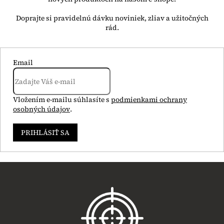
Email
Vložením e-mailu súhlasíte s
podmienkami ochrany
osobných údajov
.
PRIHLÁSIŤ SA
Z
á
p
ä
t
i