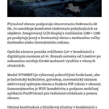
Plynulosť obrazu podporuje obnovovaciu frekvenciu 60
Hz, čo umožňuje komfortné sledovanie pohybujúcich sa
objektov. Integrovaný LCD displej s rozlíšením 1280 × 1280
px poskytuje jasný a kontrastný obraz s možnosťou voľby
farebného alebo čiernobieleho režimu.
Optická sústava ponúka zväčšenie 5,6× v kombinácii s
digitálnym zoomom až 4×. Rozsah ostrenia od 5 metrov po
nekonečno zaisťuje široké možnosti využitia v rôznych
situáciách.
Model NV008SP3 je vybavený pokročilými funkciami, ako
je balistický kalkulátor, gyroskop, automatický záznam
aktivovaný spätným rázom a funkcia PIP (obraz v obraze).
Samozrejmosťou je WiFi konektivita a podpora mobilnej
aplikácie PardVision2 pre vzdialené ovládanie a prenos
obrazu.
Odolná konštrukcia z hliníkovej zliatiny v kombinácii s