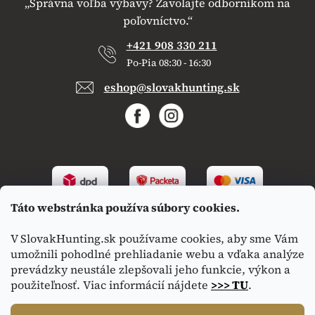
„Správna voľba výbavy? Zavolajte odborníkom na
poľovníctvo.“
+421 908 330 211
Po-Pia 08:30 - 16:30
eshop@slovakhunting.sk
Táto webstránka používa súbory cookies.
V SlovakHunting.sk používame cookies, aby sme Vám
umožnili pohodlné prehliadanie webu a vďaka analýze
prevádzky neustále zlepšovali jeho funkcie, výkon a
použiteľnosť. Viac informácií nájdete
>>> TU
.
Vytvoril Shoptet
|
Upravil Balkys