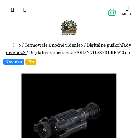
Prejsť
NÁKUPN
na
obsah
KOŠÍK
Domov
/
Termovízie a nočné videnie
/
Digitálne puškohľady
deň/noc
/
Digitálny zameriavač PARD NV008SP3 LRF 940 nm
Novinka
Tip