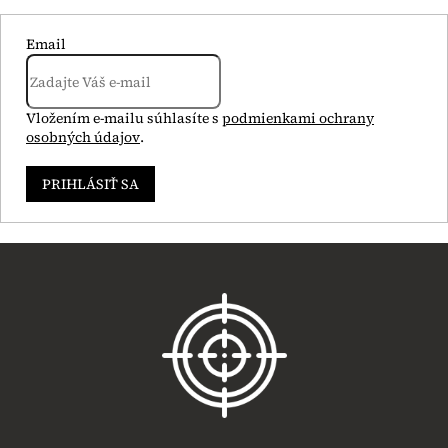
Email
Vložením e-mailu súhlasíte s
podmienkami ochrany
osobných údajov
.
PRIHLÁSIŤ SA
Z
á
p
ä
t
i
e