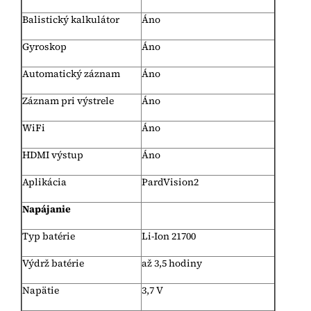
Balistický kalkulátor
Áno
Gyroskop
Áno
Automatický záznam
Áno
Záznam pri výstrele
Áno
WiFi
Áno
HDMI výstup
Áno
Aplikácia
PardVision2
Napájanie
Typ batérie
Li-Ion 21700
Výdrž batérie
až 3,5 hodiny
Napätie
3,7 V