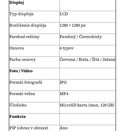
Displej
Typ displeja
LCD
Rozlíšenie displeja
1280 × 1280 px
Farebné režimy
Farebný / Čiernobiely
Osnova
6 typov
Farba osnovy
Červená / Biela / Žltá / Zelená
Foto / Video
Formát fotografií
JPG
Formát videa
MP4
Úložisko
MicroSD karta (max. 128 GB)
Funkcia
PIP (obraz v obraze)
Áno