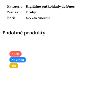
Kategória
:
Digitálne puškohľady deň/noc
Záruka
:
2 roky
EAN
:
6977357453053
Akcia
Novinka
Tip