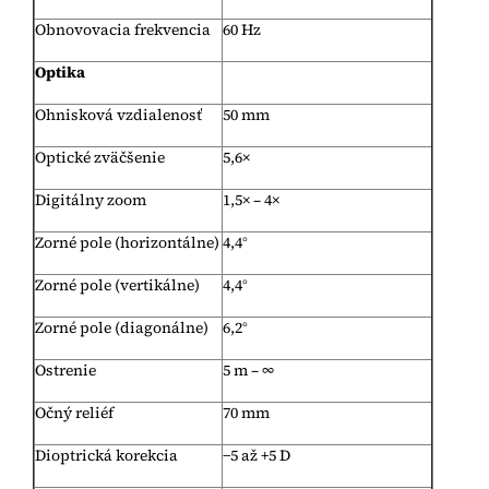
Obnovovacia frekvencia
60 Hz
Optika
Ohnisková vzdialenosť
50 mm
Optické zväčšenie
5,6×
Digitálny zoom
1,5× – 4×
Zorné pole (horizontálne)
4,4°
Zorné pole (vertikálne)
4,4°
Zorné pole (diagonálne)
6,2°
Ostrenie
5 m – ∞
Očný reliéf
70 mm
Dioptrická korekcia
−5 až +5 D