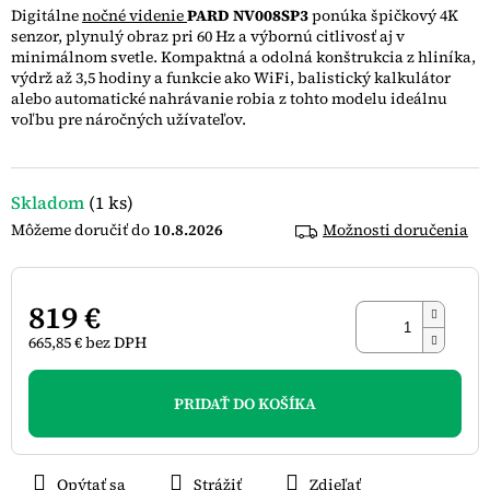
z
Digitálne
nočné videnie
PARD NV008SP3
ponúka špičkový 4K
5
senzor, plynulý obraz pri 60 Hz a výbornú citlivosť aj v
hviezdičiek.
minimálnom svetle. Kompaktná a odolná konštrukcia z hliníka,
výdrž až 3,5 hodiny a funkcie ako WiFi, balistický kalkulátor
alebo automatické nahrávanie robia z tohto modelu ideálnu
voľbu pre náročných užívateľov.
Skladom
(1 ks)
10.8.2026
Možnosti doručenia
819 €
665,85 € bez DPH
Jednotková
cena:
PRIDAŤ DO KOŠÍKA
Opýtať sa
Strážiť
Zdieľať