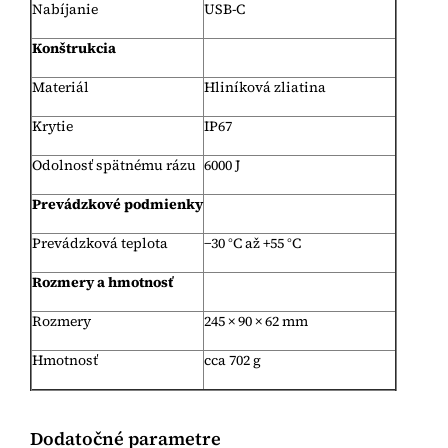
Nabíjanie
USB-C
Konštrukcia
Materiál
Hliníková zliatina
Krytie
IP67
Odolnosť spätnému rázu
6000 J
Prevádzkové podmienky
Prevádzková teplota
−30 °C až +55 °C
Rozmery a hmotnosť
Rozmery
245 × 90 × 62 mm
Hmotnosť
cca 702 g
Dodatočné parametre