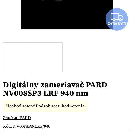
Z
ZADARMO
A
D
A
R
M
Digitálny zameriavač PARD
O
NV008SP3 LRF 940 nm
Priemerné
Neohodnotené
Podrobnosti hodnotenia
hodnotenie
produktu
Značka:
PARD
je
Kód:
NV008SP3/LRF/940
0,0