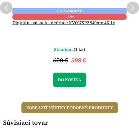
ZADARMO
Z
A
–3 %
D
Digitálna zásadka deň/noc NV007SP2 940nm 4K 1x
A
R
M
O
Skladom
(1 ks)
620 €
598 €
DO KOŠÍKA
ZOBRAZIŤ VŠETKY PODOBNÉ PRODUKTY
Súvisiaci tovar