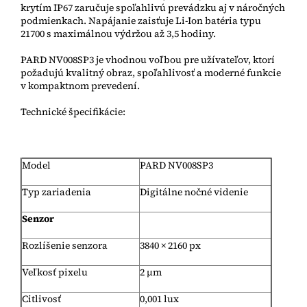
krytím IP67 zaručuje spoľahlivú prevádzku aj v náročných
podmienkach. Napájanie zaisťuje Li-Ion batéria typu
21700 s maximálnou výdržou až 3,5 hodiny.
PARD NV008SP3 je vhodnou voľbou pre užívateľov, ktorí
požadujú kvalitný obraz, spoľahlivosť a moderné funkcie
v kompaktnom prevedení.
Technické špecifikácie:
Model
PARD NV008SP3
Typ zariadenia
Digitálne nočné videnie
Senzor
Rozlíšenie senzora
3840 × 2160 px
Veľkosť pixelu
2 µm
Citlivosť
0,001 lux