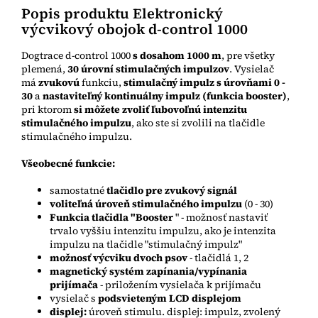
Popis produktu Elektronický
výcvikový obojok d-control 1000
Dogtrace d-control 1000
s dosahom 1000 m
, pre všetky
plemená,
30 úrovní stimulačných impulzov
. Vysielač
má
zvukovú
funkciu,
stimulačný impulz s úrovňami 0 -
30
a
nastaviteľný kontinuálny impulz
(funkcia booster)
,
pri ktorom
si môžete zvoliť ľubovoľnú intenzitu
stimulačného impulzu
, ako ste si zvolili na tlačidle
stimulačného impulzu.
Všeobecné funkcie:
samostatné
tlačidlo pre zvukový signál
voliteľná úroveň stimulačného impulzu
(0 - 30)
Funkcia tlačidla "Booster
" - možnosť nastaviť
trvalo vyššiu intenzitu impulzu, ako je intenzita
impulzu na tlačidle "stimulačný impulz"
možnosť výcviku dvoch psov
- tlačidlá 1, 2
magnetický systém zapínania/vypínania
prijímača
- priložením vysielača k prijímaču
vysielač s
podsvieteným LCD displejom
displej:
úroveň stimulu. displej: impulz, zvolený