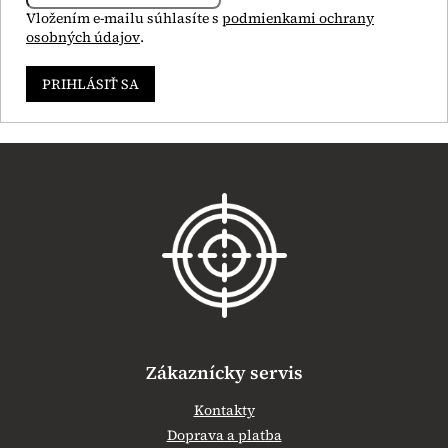
Vložením e-mailu súhlasíte s
podmienkami ochrany
osobných údajov
.
PRIHLÁSIŤ SA
Z
á
p
ä
t
i
e
Zákaznícky servis
Kontakty
Doprava a platba