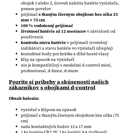
obojok 1 alebo 2, úroveň nabitia batérie vysielača,
prenos povelov
prijímač
s tkaným čiernym obojkom bez očka 25
mm × 75 cm
100 % vodotesný prijímač
životnosť batérie až 12 mesiacov
v závislosti od
používania
kontrola stavu batérie
v prijímači (svetelný
indikátor) a stavu batérie vo vysielači (displej)
kontaktné body pre krátke a dlhé husté vlasy
klip na opasok na vysielači
nie je kompatibilný s modelmi d-control mini,
professional, d-fence, d-mute
Pozrite si príbehy a skúsenosti našich
zákazníkov s obojkami d-control
Obsah balenia:
vysielač s klipom na opasok
prijímač s tkaným čiernym obojokom bez očka (75
cm)
sada kontaktných bodov 12 a 17 mm
1 ks batérie CR2 3V, 2 ks batérií AA (tužkové)