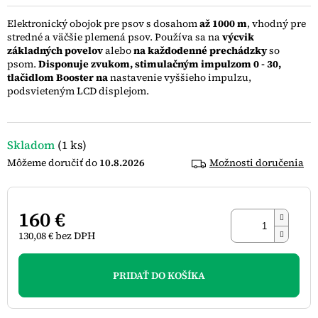
0,0
z
Elektronický obojok pre psov s dosahom
až 1000 m
, vhodný pre
5
stredné a väčšie plemená psov. Používa sa na
výcvik
hviezdičiek.
základných povelov
alebo
na každodenné prechádzky
so
psom.
Disponuje zvukom, stimulačným impulzom 0 - 30,
tlačidlom Booster na
nastavenie vyššieho impulzu,
podsvieteným LCD displejom.
Skladom
(1 ks)
10.8.2026
Možnosti doručenia
160 €
130,08 € bez DPH
Jednotková
cena:
PRIDAŤ DO KOŠÍKA