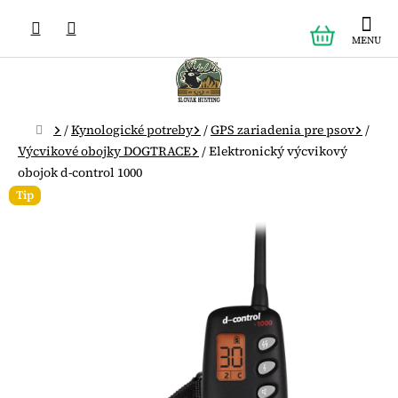
Prejsť
NÁKUPN
na
obsah
KOŠÍK
Domov
/
Kynologické potreby
/
GPS zariadenia pre psov
/
Výcvikové obojky DOGTRACE
/
Elektronický výcvikový
obojok d-control 1000
Tip