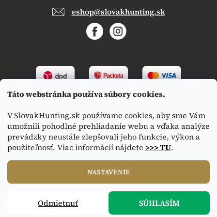
eshop@slovakhunting.sk
Táto webstránka používa súbory cookies.
V SlovakHunting.sk používame cookies, aby sme Vám
umožnili pohodlné prehliadanie webu a vďaka analýze
prevádzky neustále zlepšovali jeho funkcie, výkon a
použiteľnosť. Viac informácií nájdete
>>> TU
.
Vytvoril Shoptet
|
Upravil Balkys
NASTAVENIE
Copyright 2026
SlovakHunting.sk
. Všetky práva vyhradené.
Odmietnuť
SÚHLASÍM
Upraviť nastavenie cookies