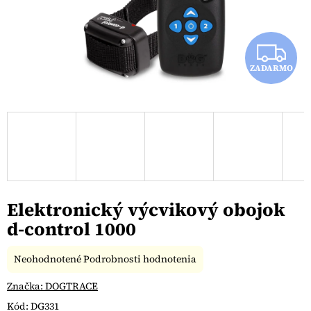
Z
ZADARMO
A
D
A
R
M
Elektronický výcvikový obojok
O
d-control 1000
Priemerné
Neohodnotené
Podrobnosti hodnotenia
hodnotenie
produktu
Značka:
DOGTRACE
je
Kód:
DG331