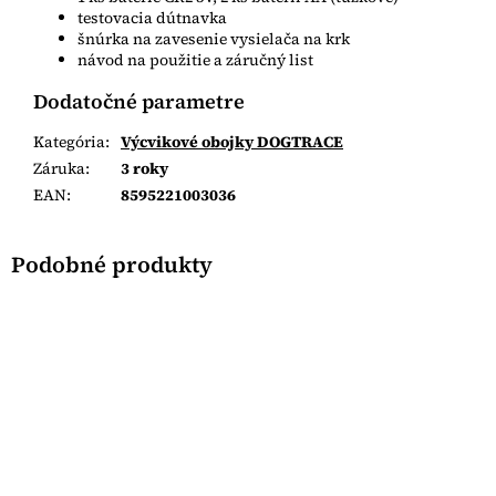
testovacia dútnavka
šnúrka na zavesenie vysielača na krk
návod na použitie a záručný list
Dodatočné parametre
Kategória
:
Výcvikové obojky DOGTRACE
Záruka
:
3 roky
EAN
:
8595221003036