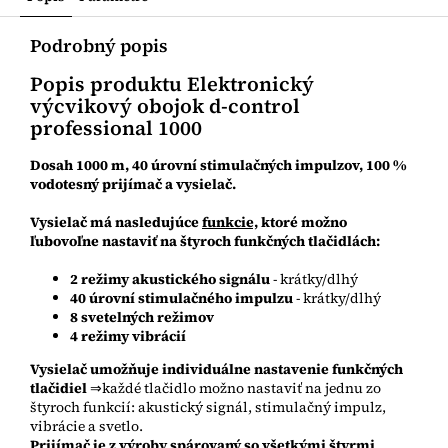
Podrobný popis
Popis produktu Elektronický
výcvikový obojok d-control
professional 1000
Dosah 1000 m, 40 úrovní stimulačných impulzov, 100 %
vodotesný prijímač a vysielač.
Vysielač má nasledujúce
funkcie,
ktoré možno
ľubovoľne nastaviť na štyroch funkčných tlačidlách:
2 režimy akustického signálu
- krátky/dlhý
40 úrovní stimulačného impulzu
- krátky/dlhý
8 svetelných režimov
4 režimy vibrácií
Vysielač umožňuje individuálne nastavenie
funkčných
tlačidiel
⇒
každé tlačidlo možno nastaviť na jednu zo
štyroch funkcií: akustický signál, stimulačný impulz,
vibrácie a svetlo.
Prijímač je z výroby spárovaný so všetkými štyrmi