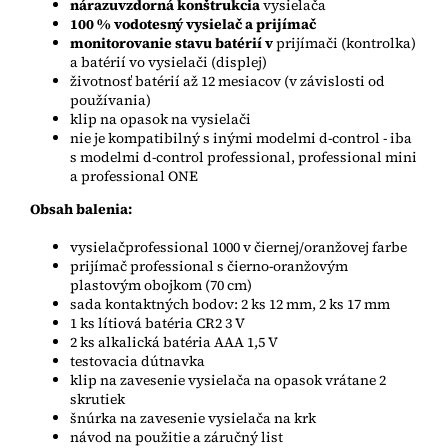
nárazuvzdorná konštrukcia
vysielača
100 % vodotesný vysielač a prijímač
monitorovanie stavu batérií v
prijímači (kontrolka)
a batérií vo vysielači (displej)
životnosť batérií až 12 mesiacov (v závislosti od
používania)
klip na opasok na vysielači
nie je kompatibilný s inými modelmi d-control - iba
s modelmi d-control professional, professional mini
a professional ONE
Obsah balenia:
vysielač
professional 1000 v čiernej/oranžovej farbe
prijímač professional s čierno-oranžovým
plastovým obojkom (70 cm)
sada kontaktných bodov: 2 ks 12 mm, 2 ks 17 mm
1 ks lítiová batéria CR2 3 V
2 ks alkalická batéria AAA 1,5 V
testovacia dútnavka
klip na zavesenie vysielača na opasok vrátane 2
skrutiek
šnúrka na zavesenie vysielača na krk
návod na použitie a záručný list