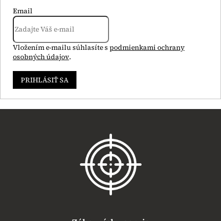
Email
Vložením e-mailu súhlasíte s
podmienkami ochrany
osobných údajov
.
PRIHLÁSIŤ SA
Z
á
p
ä
t
i
e