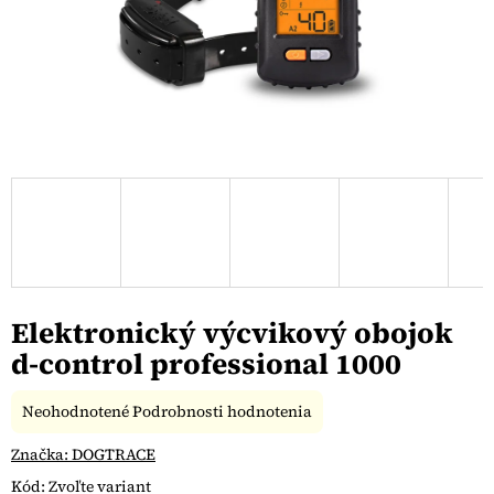
Elektronický výcvikový obojok
d-control professional 1000
Priemerné
Neohodnotené
Podrobnosti hodnotenia
hodnotenie
produktu
Značka:
DOGTRACE
je
Kód:
Zvoľte variant