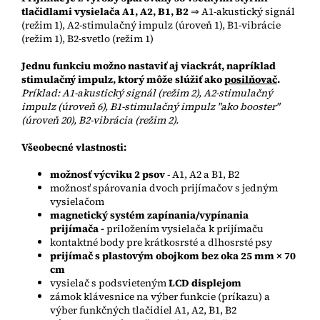
tlačidlami vysielača A1, A2, B1, B2
⇒ A1-akustický signál
(režim 1), A2-stimulačný impulz (úroveň 1), B1-vibrácie
(režim 1), B2-svetlo (režim 1)
Jednu funkciu možno nastaviť aj viackrát, napríklad
stimulačný impulz, ktorý môže slúžiť ako
posilňovač
.
Príklad: A1-akustický signál (režim 2), A2-stimulačný
impulz (úroveň 6), B1-stimulačný impulz "ako booster"
(úroveň 20), B2-vibrácia (režim 2).
Všeobecné vlastnosti:
možnosť výcviku 2 psov
- A1, A2 a B1, B2
možnosť spárovania dvoch prijímačov s jedným
vysielačom
magnetický systém zapínania/vypínania
prijímača -
priložením vysielača k prijímaču
kontaktné body pre krátkosrsté a dlhosrsté psy
prijímač s plastovým obojkom bez oka 25 mm × 70
cm
vysielač s podsvieteným
LCD displejom
zámok klávesnice na výber funkcie (príkazu) a
výber funkčných tlačidiel A1, A2, B1, B2