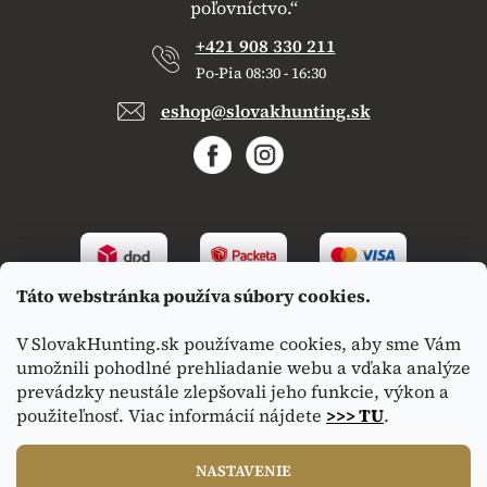
poľovníctvo.“
+421 908 330 211
Po-Pia 08:30 - 16:30
eshop@slovakhunting.sk
Táto webstránka používa súbory cookies.
V SlovakHunting.sk používame cookies, aby sme Vám
umožnili pohodlné prehliadanie webu a vďaka analýze
prevádzky neustále zlepšovali jeho funkcie, výkon a
použiteľnosť. Viac informácií nájdete
>>> TU
.
Vytvoril Shoptet
|
Upravil Balkys
NASTAVENIE