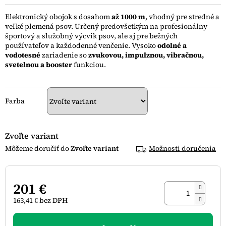
0,0
z
Elektronický obojok s dosahom
až 1000 m
, vhodný pre stredné a
5
veľké plemená psov. Určený predovšetkým na profesionálny
hviezdičiek.
športový a služobný výcvik psov, ale aj pre bežných
používateľov a každodenné venčenie. Vysoko
odolné a
vodotesné
zariadenie so
zvukovou, impulznou, vibračnou,
svetelnou a booster
funkciou.
Farba
Zvoľte variant
Zvoľte variant
Možnosti doručenia
201 €
163,41 € bez DPH
Jednotková
cena: