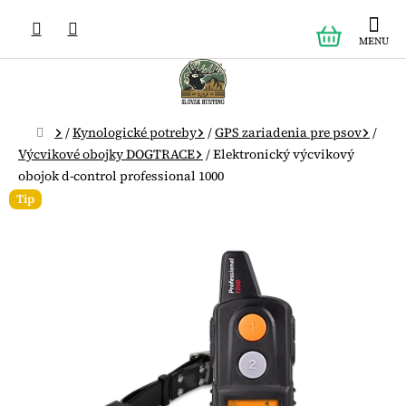
Prejsť
NÁKUPN
na
obsah
KOŠÍK
Domov
/
Kynologické potreby
/
GPS zariadenia pre psov
/
Výcvikové obojky DOGTRACE
/
Elektronický výcvikový
obojok d-control professional 1000
Tip