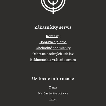
i
e
Zákaznícky servis
Kontakty
Doprava a platba
Obchodné podmienky
Ochrana osobných údajov
Reklamácia a vrátenie tovaru
Užitočné informácie
O nás
Najčastejšie otázky
Blog