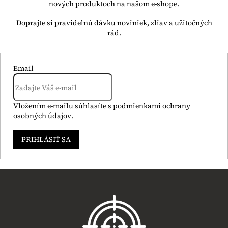
nových produktoch na našom e-shope.
Email
Vložením e-mailu súhlasíte s
podmienkami ochrany
osobných údajov
.
PRIHLÁSIŤ SA
Z
á
p
ä
t