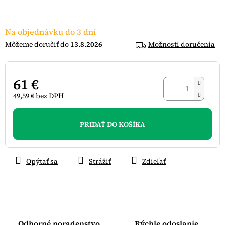
hviezdičiek.
Na objednávku do 3 dní
13.8.2026
Možnosti doručenia
61 €
49,59 € bez DPH
Jednotková
cena:
PRIDAŤ DO KOŠÍKA
Opýtať sa
Strážiť
Zdieľať
Odborné poradenstvo
Rýchle odoslanie