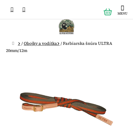
Prejsť
NÁKUPN
na
obsah
KOŠÍK
Domov
/
Obojky a vodítka
/
Farbiarska šnúra ULTRA
20mm/12m