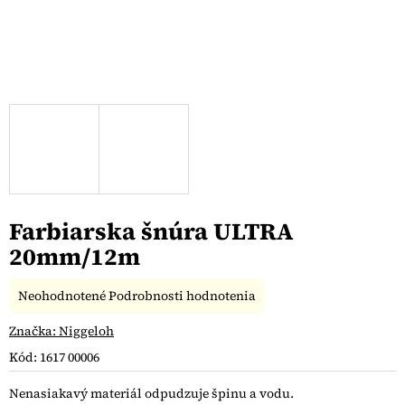
Farbiarska šnúra ULTRA
20mm/12m
Priemerné
Neohodnotené
Podrobnosti hodnotenia
hodnotenie
produktu
Značka:
Niggeloh
je
Kód:
1617 00006
0,0
z
Nenasiakavý materiál odpudzuje špinu a vodu.
5