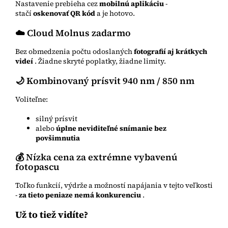
Nastavenie prebieha cez
mobilnú aplikáciu
-
stačí
oskenovať QR kód
a je hotovo.
☁️ Cloud Molnus zadarmo
Bez obmedzenia počtu odoslaných
fotografií aj krátkych
videí
. Žiadne skryté poplatky, žiadne limity.
🌙 Kombinovaný prísvit 940 nm / 850 nm
Voliteľne:
silný prísvit
alebo
úplne neviditeľné snímanie bez
povšimnutia
💰 Nízka cena za extrémne vybavenú
fotopascu
Toľko funkcií, výdrže a možností napájania v tejto veľkosti
-
za tieto peniaze nemá konkurenciu
.
Už to tiež vidíte?