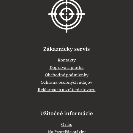
ä
t
i
e
Zákaznícky servis
Kontakty
Doprava a platba
Obchodné podmienky
Ochrana osobných údajov
Reklamácia a vrátenie tovaru
Užitočné informácie
O nás
Najčastejšie otázky