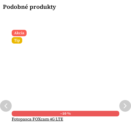
Akcia
Tip
–10 %
Fotopasca FOXcam 4G LTE