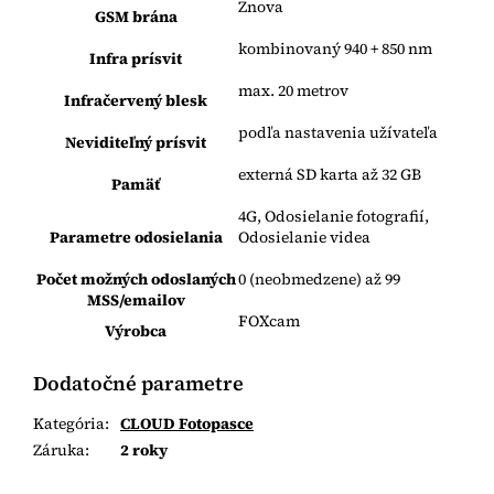
Znova
GSM brána
kombinovaný 940 + 850 nm
Infra prísvit
max. 20 metrov
Infračervený blesk
podľa nastavenia užívateľa
Neviditeľný prísvit
externá SD karta až 32 GB
Pamäť
4G, Odosielanie fotografií,
Parametre odosielania
Odosielanie videa
Počet možných odoslaných
0 (neobmedzene) až 99
MSS/emailov
FOXcam
Výrobca
Dodatočné parametre
Kategória
:
CLOUD Fotopasce
Záruka
:
2 roky