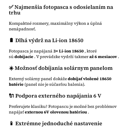
✅ Najmenšia fotopasca s odosielaním na
trhu
Kompaktné rozmery, maximálny výkon a úplná
nenápadnosť.
🔋 Dlhá výdrž na Li-ion 18650
Fotopasca je napájaná
3× Li-ion 18650
, ktoré
sú
dobíjacie
. V prevádzke vydrží takmer
až 6 mesiacov
.
☀️ Možnosť dobíjania solárnym panelom
Externý solárny panel dokáže
dobíjať vložené 18650
batérie
(panel nie je súčasťou balenia).
🔌 Podpora externého napájania 6 V
Preferujete klasiku? Fotopascu je možné bez problémov
napájať
externou 6V olovenou batériou
.
📱 Extrémne jednoduché nastavenie