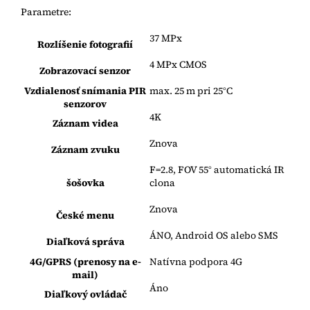
Parametre:
37 MPx
Rozlíšenie fotografií
4 MPx CMOS
Zobrazovací senzor
Vzdialenosť snímania PIR
max. 25 m pri 25°C
senzorov
4K
Záznam videa
Znova
Záznam zvuku
F=2.8, FOV 55° automatická IR
šošovka
clona
Znova
České menu
ÁNO, Android OS alebo SMS
Diaľková správa
4G/GPRS (prenosy na e-
Natívna podpora 4G
mail)
Áno
Diaľkový ovládač