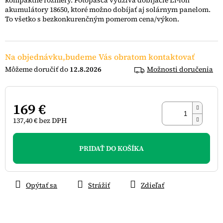
kompaktné rozmery. Fotopasca využíva dobíjacie Li-ion
hviezdičiek.
akumulátory 18650, ktoré možno dobíjať aj solárnym panelom.
To všetko s bezkonkurenčným pomerom cena/výkon.
Na objednávku,budeme Vás obratom kontaktovať
12.8.2026
Možnosti doručenia
169 €
137,40 € bez DPH
Jednotková
cena:
PRIDAŤ DO KOŠÍKA
Opýtať sa
Strážiť
Zdieľať