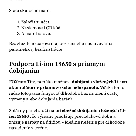
Stačí skutočne málo:
Založiť si účet.
Naskenovať QR kód.
A máte hotovo.
Bez zložitého párovania, bez ručného nastavovania
parametrov, bez frustrácie.
Podpora Li-ion 18650 s priamym
dobíjaním
FOXcam Tiny ponúka možnosť
dobíjania vložených Li-ion
akumulátorov priamo zo solárneho panelu.
Vďaka tomu
môže fotopasca fungovať dlhodobo bez nutnosti častej
výmeny alebo dobíjania batérií.
Solárny panel slúži na
priebežné dobíjanie vložených Li-
ion 18650
, čo výrazne predlžuje prevádzkovú dobu a
znižuje nároky na údržbu – ideálne riešenie pre dlhodobé
nasadenie v teréne.