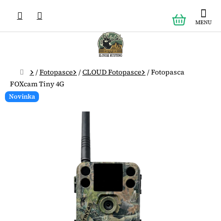
Prejsť
NÁKUPN
na
obsah
KOŠÍK
Domov
/
Fotopasce
/
CLOUD Fotopasce
/
Fotopasca
FOXcam Tiny 4G
Novinka