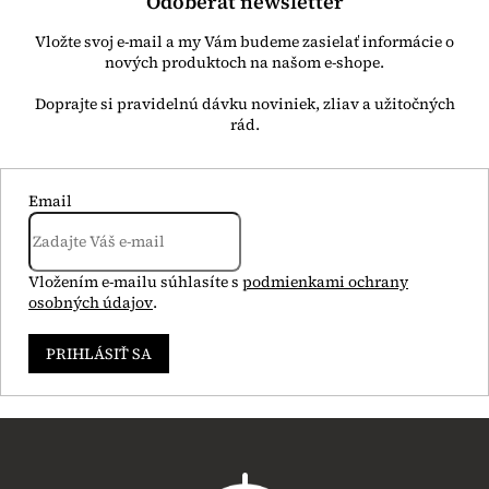
Odoberať newsletter
Vložte svoj e-mail a my Vám budeme zasielať informácie o
nových produktoch na našom e-shope.
Email
Vložením e-mailu súhlasíte s
podmienkami ochrany
osobných údajov
.
PRIHLÁSIŤ SA
Z
á
p