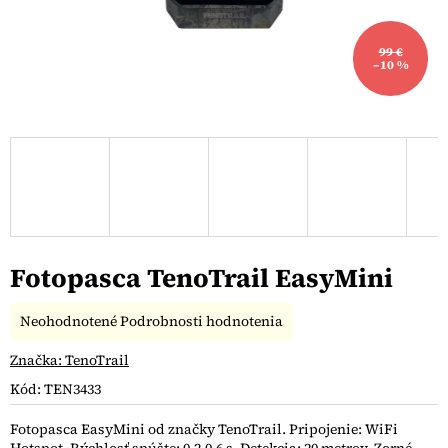
99 €
–10 %
Fotopasca TenoTrail EasyMini
Priemerné
Neohodnotené
Podrobnosti hodnotenia
hodnotenie
produktu
Značka:
TenoTrail
je
Kód:
TEN3433
0,0
z
Fotopasca EasyMini od značky TenoTrail. Pripojenie: WiFi
5