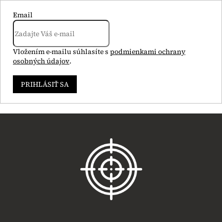
Email
Vložením e-mailu súhlasíte s
podmienkami ochrany
osobných údajov
.
PRIHLÁSIŤ SA
Z
á
p
ä
t
i
e