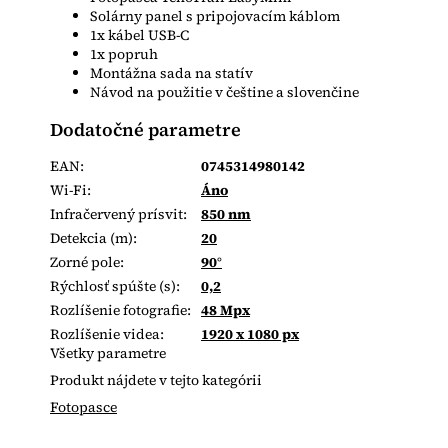
Solárny panel s pripojovacím káblom
1x kábel USB-C
1x popruh
Montážna sada na statív
Návod na použitie v češtine a slovenčine
Dodatočné parametre
EAN
:
0745314980142
Wi-Fi
:
Áno
Infračervený prísvit
:
850 nm
Detekcia (m)
:
20
Zorné pole
:
90°
Rýchlosť spúšte (s)
:
0,2
Rozlíšenie fotografie
:
48 Mpx
Rozlíšenie videa
:
1920 x 1080 px
Všetky parametre
Produkt nájdete v tejto kategórii
Fotopasce