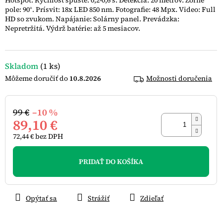
Hotspot. Rýchlosť spúšte: 0,2-0,6 s. Detekcia: 20 metrov. Zorné
hviezdičiek.
pole: 90°. Prísvit: 18x LED 850 nm. Fotografie: 48 Mpx. Video: Full
HD so zvukom. Napájanie: Solárny panel. Prevádzka:
Nepretržitá. Výdrž batérie: až 5 mesiacov.
Skladom
(1 ks)
10.8.2026
Možnosti doručenia
99 €
–10 %
89,10 €
72,44 € bez DPH
Jednotková
cena:
PRIDAŤ DO KOŠÍKA
Opýtať sa
Strážiť
Zdieľať