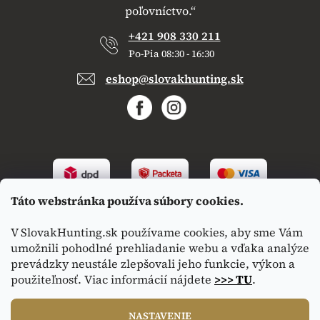
poľovníctvo.“
+421 908 330 211
Po-Pia 08:30 - 16:30
eshop@slovakhunting.sk
Táto webstránka používa súbory cookies.
V SlovakHunting.sk používame cookies, aby sme Vám
umožnili pohodlné prehliadanie webu a vďaka analýze
prevádzky neustále zlepšovali jeho funkcie, výkon a
použiteľnosť. Viac informácií nájdete
>>> TU
.
Vytvoril Shoptet
|
Upravil Balkys
NASTAVENIE