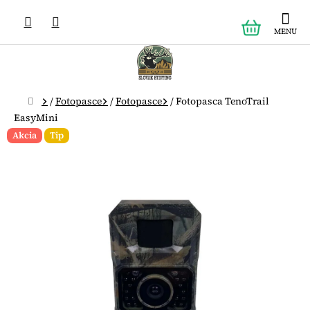
Prejsť
NÁKUPN
na
obsah
KOŠÍK
Domov
/
Fotopasce
/
Fotopasce
/
Fotopasca TenoTrail
EasyMini
Akcia
Tip