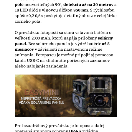
pole
neuveriteľných
90°
,
detekciu až na 20 metrov
a
18 LED diód s vlnovou dĺžkou
850 nm
. S rýchlosťou
spúšte 0,2-0,6 s poskytuje detailný obraz v celej šírke
zorného poľa.
O prevádzku fotopasti sa stará vstavaná batéria o
veľkosti 2000 mAh, ktorú napája priložený
solárny
panel.
Bez solárneho panela je výdrž batérie
až 5
mesiacov
v závislosti na nastavenom režime
snímania. Fotopascu je možné pripojiť aj pomocou
kábla USB-C na stiahnutie pořízených záznamov
alebo nabíjanie zariadenia.
Pre bezúdržbový prevádzku je fotopasca ďalej
opatrená stupňom ochrany
IP66
a zvládne