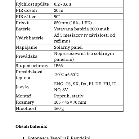
Rýchlosť spúšte
0,2 - 0,6 s
PIR dosah
20 m
PIR záber
90°
Prísvit
850 nm (18 ks LED)
Batérie
Vstavaná batéria 2000 mAh
Až 5 mesiacov (v závislosti od
Výdrž batérie
režimu)
Napájanie
Solárny panel
Neprerušovaná (so solárnym
Prevádzka
panelom)
Stupeň ochrany
IP66
Prevádzková
-20℃ až 60℃
teplota
ENG, CS, SK, DA, FI, DE, HU, IT,
Jazyky
NO, SV
Montáž
Popruh, stativ
Rozmery
105 × 45 × 70 mm
Hmotnosť
160 g
Obsah
balenia
:
Fotopasca TenoTrail EasyMini