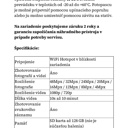
prevádzku v teplotách od -20 až do +60°C. Fotopascu
je možné pripevniť pomocou upínacieho popruhu
alebo ju možno umiestniť pomocou závitu na statív.
Na zariadenie poskytujeme záruku 2 roky a
garanciu zapožičania náhradného prístroja v
prípade potreby servisu.
Špecifikácie:
WiFi Hotspot v blízkosti
Pripojenie
zariadenia
Zhotovovanie
Áno
fotografií a videí
Rozlíšenie
48Mpx / 32Mpx / 24Mpx / 20Mpx /
fotografie
16Mpx / 12Mpx / 8Mpx / 4Mpx
Rozlíšenie videa
1080p / 720p
Dĺžka videa
10s až 10 minut
Zhotovovanie
zvukového
Áno
záznamu
SD karta až 128 GB (nie je
Pamäť
súčasťou balenia)