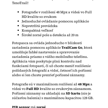
TenoTrail!
Fotografie v rozlíšení 48 Mpx a videá vo Full
HD kvalite so zvukom
Jednoduché ovládanie pomocou aplikácie
Nepretržitá prevádzka
Kompaktná veľkosť
Široké zorné pole a detekcia až 20 m
Fotopasca sa ovláda jednoducho v blízkosti
zariadenia pomocou aplikácie
TrailCam Go
, ktorá
umožňuje ľahké nastavenie a spravovanie
zariadenia priamo z vášho mobilného telefónu.
Aplikácia vám poskytuje plnú kontrolu nad
funkciami fotopasti, či už chcete meniť rozlíšenie
požídaných fotografií a videí, četnosť ich pořízení
alebo si len chcete prezrieť pořízené záznamy.
Fotografie sú v maximálnom rozlíšení až
48 Mpx
a
videá vo
Full HD
kvalite so zvukovým záznamom.
Pořízení záznamy sa ukladajú na
SD kartu
(nie je
súčasťou balenia) s maximálnou kapacitou 128 GB.
PIR senzor
má
zorné