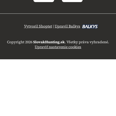
Vytvoril Shoptet
|
Upravil Balkys
Copyright 2026
SlovakHunting.sk
. Všetky práva vyhradené.
Upraviť nastavenie cookies