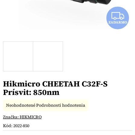
Z
ZADARMO
A
D
A
R
M
Hikmicro CHEETAH C32F-S
O
Prísvit: 850nm
Priemerné
Neohodnotené
Podrobnosti hodnotenia
hodnotenie
produktu
Značka:
HIKMICRO
je
Kód:
2022-850
0,0
z