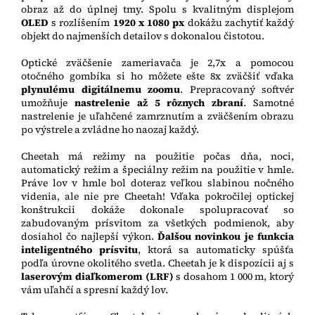
obraz až do úplnej tmy. Spolu s kvalitným displejom
OLED
s rozlíšením
1920 x 1080 px
dokážu zachytiť každý
objekt do najmenších detailov s dokonalou čistotou.
Optické zväčšenie zameriavača je 2,7x a pomocou
otočného gombíka si ho môžete ešte 8x zväčšiť vďaka
plynulému digitálnemu zoomu
. Prepracovaný softvér
umožňuje
nastrelenie až 5 rôznych zbraní
. Samotné
nastrelenie je uľahčené zamrznutím a zväčšením obrazu
po výstrele a zvládne ho naozaj každý.
Cheetah má režimy na použitie počas dňa, noci,
automatický režim a špeciálny režim na použitie v hmle.
Práve lov v hmle bol doteraz veľkou slabinou nočného
videnia, ale nie pre Cheetah! Vďaka pokročilej optickej
konštrukcii dokáže dokonale spolupracovať so
zabudovaným prísvitom za všetkých podmienok, aby
dosiahol čo najlepší výkon.
Ďalšou novinkou je funkcia
inteligentného prísvitu
, ktorá sa automaticky spúšťa
podľa úrovne okolitého svetla. Cheetah je k dispozícii aj s
laserovým diaľkomerom (LRF)
s dosahom 1 000 m, ktorý
vám uľahčí a spresní každý lov.