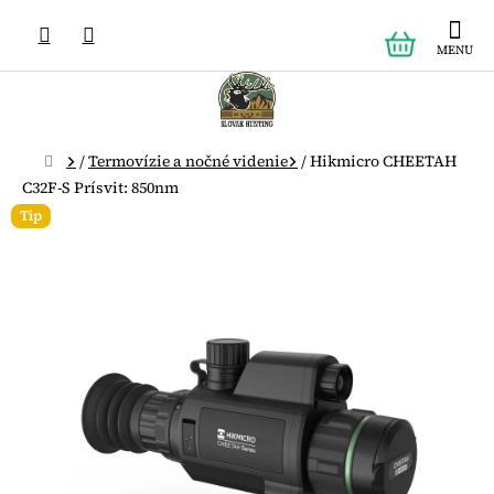
Prejsť
NÁKUPN
na
obsah
KOŠÍK
Domov
/
Termovízie a nočné videnie
/
Hikmicro CHEETAH
C32F-S Prísvit: 850nm
Tip