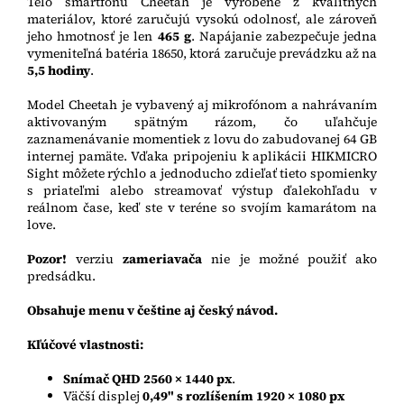
Telo smartfónu Cheetah je vyrobené z kvalitných
materiálov, ktoré zaručujú vysokú odolnosť, ale zároveň
jeho hmotnosť je len
465 g
. Napájanie zabezpečuje jedna
vymeniteľná batéria 18650, ktorá zaručuje prevádzku až na
5,5 hodiny
.
Model Cheetah je vybavený aj mikrofónom a nahrávaním
aktivovaným spätným rázom, čo uľahčuje
zaznamenávanie momentiek z lovu do zabudovanej 64 GB
internej pamäte. Vďaka pripojeniu k aplikácii HIKMICRO
Sight môžete rýchlo a jednoducho zdieľať tieto spomienky
s priateľmi alebo streamovať výstup ďalekohľadu v
reálnom čase, keď ste v teréne so svojím kamarátom na
love.
Pozor!
verziu
zameriavača
nie je možné použiť ako
predsádku.
Obsahuje menu v češtine aj český návod.
Kľúčové vlastnosti:
Snímač QHD 2560 × 1440 px
.
Väčší displej
0,49" s rozlíšením 1920 × 1080 px