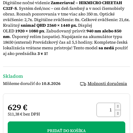
Digitálne nočné videnie
Zameriavač – HIKMICRO CHEETAH
5
C32F-S
. Systém deň/noc – cez deň farebný a v noci čiernobiely
hviezdičiek.
obraz. Rozsah pozorovania v tme viac ako 350 m. Optické
zväčšenie: 2,7x. Digitálne zväčšenie: 8x. Celkové zväčšenie: 21,6x.
Kvalitný
snímač QHD 2560 × 1440 px.
Displej
OLED
1920 × 1080 px
.
Zabudovaný prísvit
940 nm alebo 850
nm
. Úsporný režim (uspatie). Napájanie na akumulátor typu
18650 (externé) Prevádzkový čas až 5,5 hodiny. Kompletne česká
lokalizácia vrátane menu prístroja! Tento model
sa nedá
použiť
aj ako predsádka
3 v 1!
Skladom
10.8.2026
Možnosti doručenia
629 €
511,38 € bez DPH
Jednotková
cena:
PRIDAŤ DO KOŠÍKA