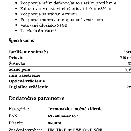
Podporuje režim deň/noc/auto a režim proti hmle
Zabudovaný nastaviteľný prísvit 940 nm/850 nm
Podporuje nahrávanie zvuku
Podporuje nahrávanie spustené výstrelom
Vstavané úložisko 64 GB
Detekcia do 350 m!
Špecifikácie:
Rozlíšenie snímača
2 56
Prísvit
940 n
Šošovka
3
zorné pole
9,9
min. zaostrenie
Optické zväčšenie
Digitálne zväčšenie
2x
Dodatočné parametre
Kategória
:
Termovízie a nočné videnie
EAN
:
6974004642167
Přísvit
:
850nm
Značení výrobce
:
HM-TR2E-32Q/W-C32F-S(N)