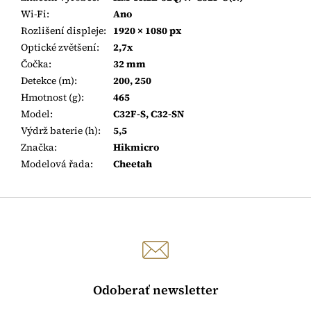
Wi-Fi
:
Ano
Rozlišení displeje
:
1920 × 1080 px
Optické zvětšení
:
2,7x
Čočka
:
32 mm
Detekce (m)
:
200, 250
Hmotnost (g)
:
465
Model
:
C32F-S, C32-SN
Výdrž baterie (h)
:
5,5
Značka
:
Hikmicro
Modelová řada
:
Cheetah
Odoberať newsletter