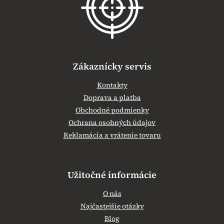
t
i
e
Zákaznícky servis
Kontakty
Doprava a platba
Obchodné podmienky
Ochrana osobných údajov
Reklamácia a vrátenie tovaru
Užitočné informácie
O nás
Najčastejšie otázky
Blog