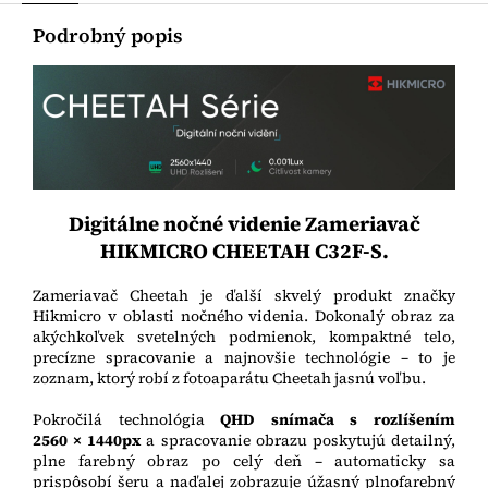
Podrobný popis
Digitálne nočné videnie Zameriavač
HIKMICRO CHEETAH C32F-S.
Zameriavač Cheetah je ďalší skvelý produkt značky
Hikmicro v oblasti nočného videnia. D
okonalý obraz za
akýchkoľvek svetelných podmienok, kompaktné telo,
precízne spracovanie a najnovšie technológie – to je
zoznam, ktorý robí z fotoaparátu Cheetah jasnú voľbu.
Pokročilá technológia
QHD
snímača s rozlíšením
2560 × 1440px
a spracovanie obrazu poskytujú detailný,
plne farebný obraz po celý deň –
automaticky sa
prispôsobí šeru a naďalej zobrazuje úžasný plnofarebný