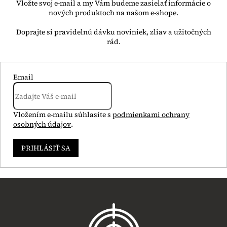
Vložte svoj e-mail a my Vám budeme zasielať informácie o
nových produktoch na našom e-shope.
Email
Vložením e-mailu súhlasíte s
podmienkami ochrany
osobných údajov
.
PRIHLÁSIŤ SA
Z
á
p
ä