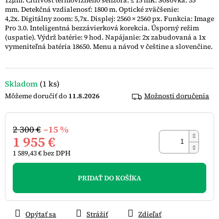
12μm. Citlivosť termovízneho senzora: ≤ 15 mK. Šošovka: 35
hviezdičiek.
mm. Detekčná vzdialenosť: 1800 m. Optické zväčšenie:
4,2x. Digitálny zoom: 5,7x. Displej: 2560 × 2560 px. Funkcia: Image
Pro 3.0. Inteligentná bezzávierková korekcia. Úsporný režim
(uspatie). Výdrž batérie: 9 hod. Napájanie: 2x zabudovaná a 1x
vymeniteľná batéria 18650. Menu a návod v češtine a slovenčine.
Skladom
(1 ks)
11.8.2026
Možnosti doručenia
2 300 €
–15 %
1 955 €
1 589,43 € bez DPH
Jednotková
cena:
PRIDAŤ DO KOŠÍKA
Opýtať sa
Strážiť
Zdieľať