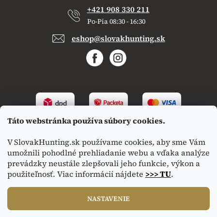
+421 908 330 211
Po-Pia 08:30 - 16:30
eshop@slovakhunting.sk
Táto webstránka používa súbory cookies.
V SlovakHunting.sk používame cookies, aby sme Vám
umožnili pohodlné prehliadanie webu a vďaka analýze
prevádzky neustále zlepšovali jeho funkcie, výkon a
použiteľnosť. Viac informácií nájdete
>>> TU
.
Vytvoril Shoptet
|
Upravil Balkys
NASTAVENIE