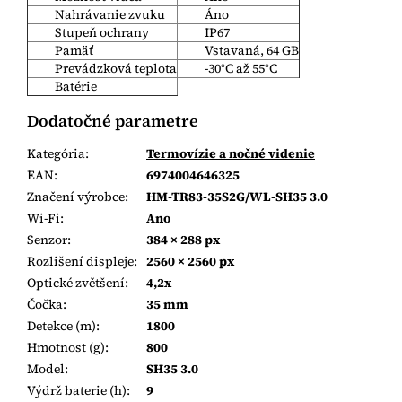
Nahrávanie zvuku
Áno
Stupeň ochrany
IP67
Pamäť
Vstavaná, 64 GB
Prevádzková teplota
-30°C až 55°C
Batérie
Dodatočné parametre
Kategória
:
Termovízie a nočné videnie
EAN
:
6974004646325
Značení výrobce
:
HM-TR83-35S2G/WL-SH35 3.0
Wi-Fi
:
Ano
Senzor
:
384 × 288 px
Rozlišení displeje
:
2560 × 2560 px
Optické zvětšení
:
4,2x
Čočka
:
35 mm
Detekce (m)
:
1800
Hmotnost (g)
:
800
Model
:
SH35 3.0
Výdrž baterie (h)
:
9