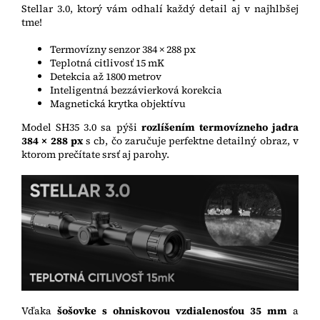
Stellar 3.0, ktorý vám odhalí každý detail aj v najhlbšej
tme!
Termovízny senzor 384 × 288 px
Teplotná citlivosť 15 mK
Detekcia až 1800 metrov
Inteligentná bezzávierková korekcia
Magnetická krytka objektívu
Model SH35 3.0 sa pýši
rozlíšením termovízneho jadra
384 × 288 px
s cb, čo zaručuje perfektne detailný obraz, v
ktorom prečítate srsť aj parohy.
Vďaka
šošovke s ohniskovou vzdialenosťou 35 mm
a