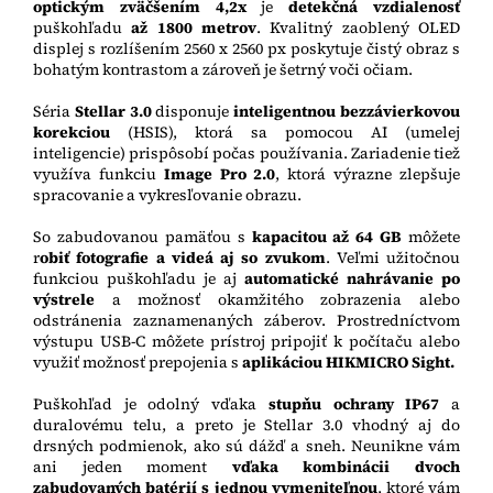
optickým zväčšením 4,2x
je
detekčná vzdialenosť
puškohľadu
až 1800 metrov
. Kvalitný zaoblený OLED
displej s rozlíšením 2560 x 2560 px poskytuje čistý obraz s
bohatým kontrastom a zároveň je šetrný voči očiam.
Séria
Stellar 3.0
disponuje
inteligentnou bezzávierkovou
korekciou
(HSIS), ktorá sa pomocou AI (umelej
inteligencie) prispôsobí počas používania. Zariadenie tiež
využíva funkciu
Image Pro 2.0
, ktorá výrazne zlepšuje
spracovanie a vykresľovanie obrazu.
So zabudovanou pamäťou s
kapacitou až 64 GB
môžete
r
obiť fotografie a videá aj so zvukom
. Veľmi užitočnou
funkciou puškohľadu je aj
automatické nahrávanie po
výstrele
a možnosť okamžitého zobrazenia alebo
odstránenia zaznamenaných záberov. Prostredníctvom
výstupu USB-C môžete prístroj pripojiť k počítaču alebo
využiť možnosť prepojenia s
aplikáciou HIKMICRO Sight.
Puškohľad je odolný vďaka
stupňu ochrany IP67
a
duralovému telu, a preto je Stellar 3.0 vhodný aj do
drsných podmienok, ako sú dážď a sneh. Neunikne vám
ani jeden moment
vďaka kombinácii dvoch
zabudovaných batérií s jednou vymeniteľnou
, ktoré vám