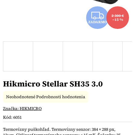
Z
2 300 €
–15 %
ZADARMO
A
D
A
R
M
Hikmicro Stellar SH35 3.0
O
Priemerné
Neohodnotené
Podrobnosti hodnotenia
hodnotenie
produktu
Značka:
HIKMICRO
je
Kód:
6051
0,0
z
Termovízny puškohľad. Termovízny senzor: 384 × 288 px,
5