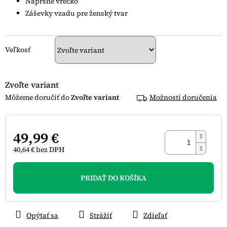
Náprsné vrecko
Záševky vzadu pre ženský tvar
Veľkosť
Zvoľte variant
Zvoľte variant
Možnosti doručenia
49,99 €
40,64 € bez DPH
Jednotková
cena:
PRIDAŤ DO KOŠÍKA
Opýtať sa
Strážiť
Zdieľať