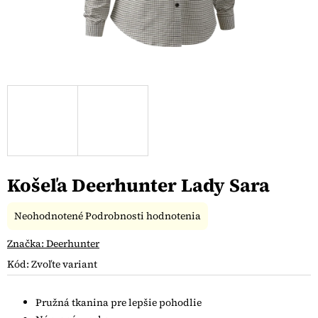
Košeľa Deerhunter Lady Sara
Priemerné
Neohodnotené
Podrobnosti hodnotenia
hodnotenie
produktu
Značka:
Deerhunter
je
Kód:
Zvoľte variant
0,0
z
5
Pružná tkanina pre lepšie pohodlie
hviezdičiek.