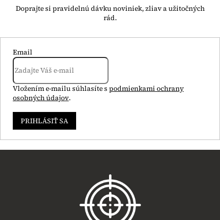
Email
Vložením e-mailu súhlasíte s
podmienkami ochrany
osobných údajov
.
PRIHLÁSIŤ SA
Z
á
p
ä
t
i
e