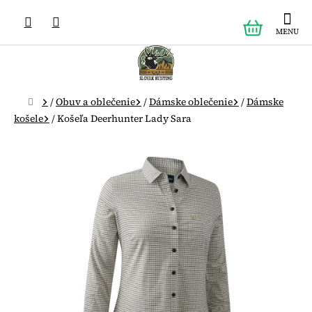
Prejsť
NÁKUPN
na
obsah
KOŠÍK
Domov
/
Obuv a oblečenie
/
Dámske oblečenie
/
Dámske
košele
/
Košeľa Deerhunter Lady Sara