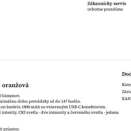
Zákaznícky servis
ochotne poradíme
Dod
- oranžová
Kate
Zár
0 lúmenov.
EAN
aximálnu dobu prevádzky až do 147 hodín.
i-ion batériu 1800 mAh so vstavaným USB-C konektorom.
 intezity, CRI svetla - dve intenzity a červeného svetla - jedena
ý priestor.