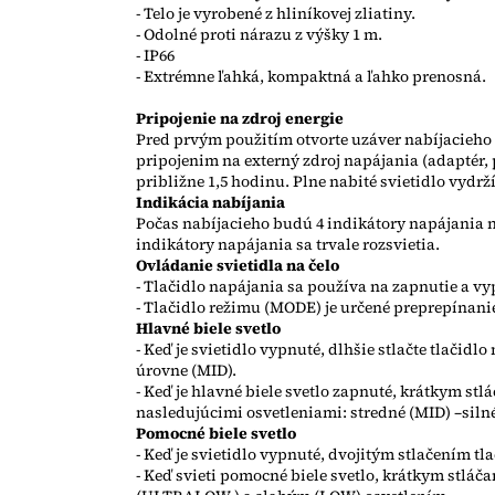
- Telo je vyrobené z hliníkovej zliatiny.
- Odolné proti nárazu z výšky 1 m.
- IP66
- Extrémne ľahká, kompaktná a ľahko prenosná.
Pripojenie na zdroj energie
Pred prvým použitím otvorte uzáver nabíjacieho
pripojenim na externý zdroj napájania (adaptér, p
približne 1,5 hodinu. Plne nabité svietidlo vydr
Indikácia nabíjania
Počas nabíjacieho budú 4 indikátory napájania na
indikátory napájania sa trvale rozsvietia.
Ovládanie svietidla na čelo
- Tlačidlo napájania sa používa na zapnutie a vy
- Tlačidlo režimu (MODE) je určené preprepínanie
Hlavné biele svetlo
- Keď je svietidlo vypnuté, dlhšie stlačte tlačidl
úrovne (MID).
- Keď je hlavné biele svetlo zapnuté, krátkym st
nasledujúcimi osvetleniami: stredné (MID) –siln
Pomocné biele svetlo
- Keď je svietidlo vypnuté, dvojitým stlačením t
- Keď svieti pomocné biele svetlo, krátkym stlá