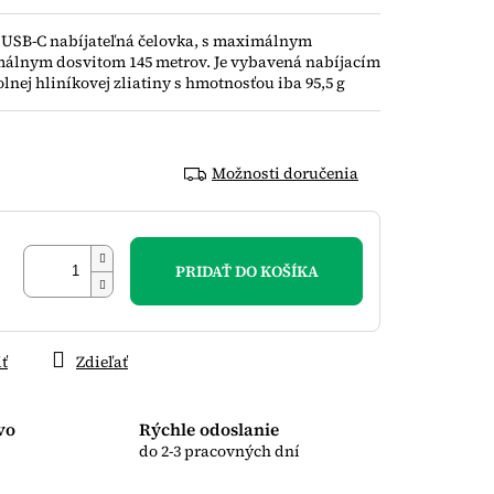
á USB-C nabíjateľná čelovka, s maximálnym
álnym dosvitom 145 metrov. Je vybavená nabíjacím
nej hliníkovej zliatiny s hmotnosťou iba 95,5 g
Možnosti doručenia
PRIDAŤ DO KOŠÍKA
iť
Zdieľať
vo
Rýchle odoslanie
do 2-3 pracovných dní