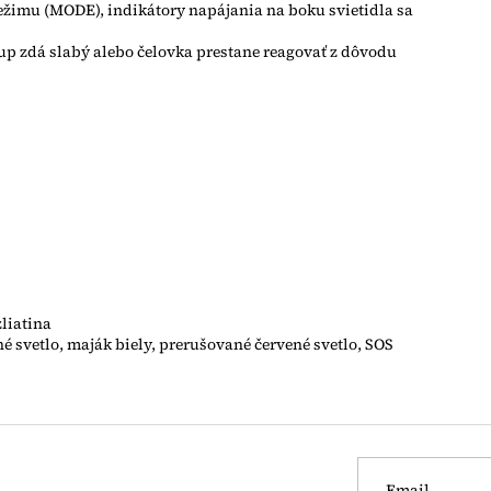
 režimu (MODE), indikátory napájania na boku svietidla sa
tup zdá slabý alebo čelovka prestane reagovať z dôvodu
zliatina
ené svetlo, maják biely, prerušované červené svetlo, SOS
Email