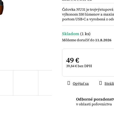
0,0
z
Čelovka NU31 je trojvýstupov
5
výkonom 550 lúmenov a maxim
hviezdičiek.
portom USB-C a vyrobená z odol
Skladom
(1 ks)
11.8.2026
49 €
39,84 € bez DPH
Jednotková
cena:
Opýtať sa
Stráž
Odborné poradenst
v oblasti poľovníctva