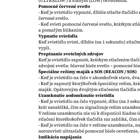
(ULTRALOW ) a slabým (LOW) osvetlením.
Pomocné červené svetlo
- Keď je svietidlo vypnuté, dlhšie stlačte tlačid
červené svetlo.
- Keď svieti pomocné červené svetlo, krátkym st
a pomalým blikaním.
Vypnutie svietidla
Keď svietidlo svieti, dlhšie (na 1 sekundu) stlačt
vypli.
Prepínanie svetelných zdrojov
Keď je svietidlo zapnuté, krátkym stlačením tl
zdrojmi svetla: hlavné biele svetlo – pomocné bie
Špeciálne režimy maják a SOS (BEACON / SOS)
- Keď je svietidlo na čelo v akomkoľvek stave, dva
- Keď je zapnutý ktorýkoľvek špeciálny režim, k
maják. Opätovným dvojitým stlačením tlačidla r
Uzamknutie aodomknutie svietidla
- Keď je svietidlo na čelo vypnuté, dlho (na 2 sek
krát nezabliká, čím sa signalizuje režim uzamknu
V režime uzamknutia nie sú k dispozícii žiadne ú
stlačení ktoréhokoľvek tlačidla raz zabliká, čím
- Keď je svietidlo na čelo v režime uzamknutia, z
nerozsvieti ultraslabé pomocné biele osvetlenie,
Indikácia napájania