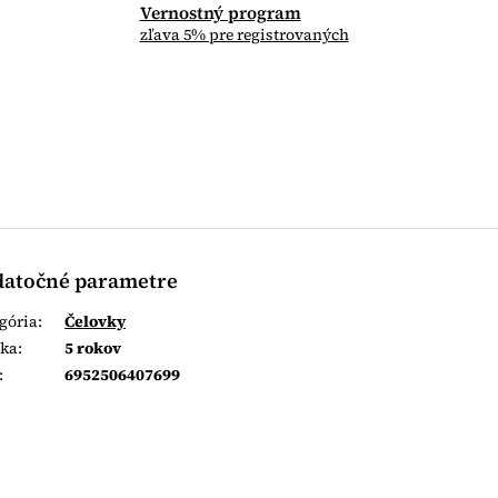
Vernostný program
zľava 5% pre registrovaných
atočné parametre
gória
:
Čelovky
uka
:
5 rokov
:
6952506407699