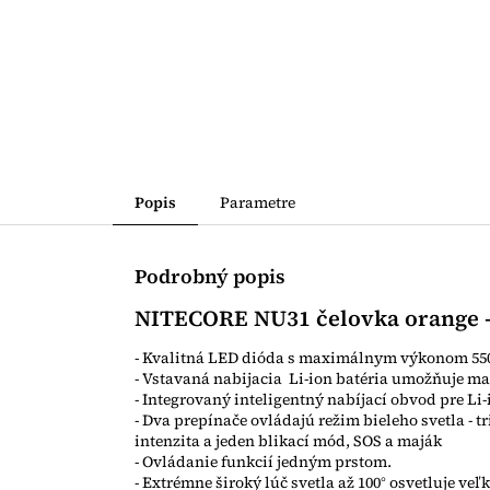
Popis
Parametre
Podrobný popis
NITECORE NU31 čelovka orange 
- Kvalitná LED dióda s maximálnym výkonom 55
- Vstavaná nabijacia Li-ion batéria umožňuje m
- Integrovaný inteligentný nabíjací obvod pre L
- Dva prepínače ovládajú režim bieleho svetla - tri
intenzita a jeden blikací mód, SOS a maják
- Ovládanie funkcií jedným prstom.
- Extrémne široký lúč svetla až 100° osvetluje veľk