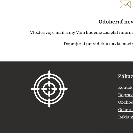
Odoberať new
Vložte svoj e-mail a my Vám budeme zasielať infor
Z
á
Zákaz
p
ä
Kontak
t
Doprava
i
Obchod
e
Ochran
Reklamá