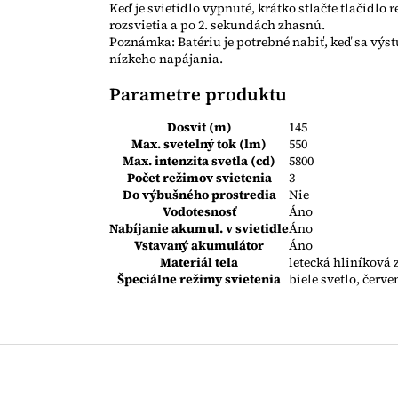
Keď je svietidlo vypnuté, krátko stlačte tlačidlo
rozsvietia a po 2. sekundách zhasnú.
Poznámka: Batériu je potrebné nabiť, keď sa výs
nízkeho napájania.
Parametre produktu
Dosvit (m)
145
Max. svetelný tok (lm)
550
Max. intenzita svetla (cd)
5800
Počet režimov svietenia
3
Do výbušného prostredia
Nie
Vodotesnosť
Áno
Nabíjanie akumul. v svietidle
Áno
Vstavaný akumulátor
Áno
Materiál tela
letecká hliníková 
Špeciálne režimy svietenia
biele svetlo, červ