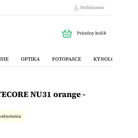
Prihlásenie
NÁKUPNÝ
Prázdny košík
KOŠÍK
NIE
OPTIKA
FOTOPASCE
KYNOLOGICKÉ P
TECORE NU31 orange -
hodnotenia