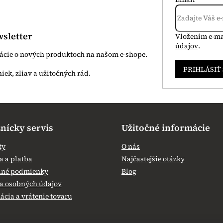
sletter
Vložením e-ma
údajov
.
mácie o nových produktoch na našom e-shope.
PRIHLÁSIŤ
nícky servis
Užitočné informácie
ty
O nás
 a platba
Najčastejšie otázky
né podmienky
Blog
a osobných údajov
cia a vrátenie tovaru