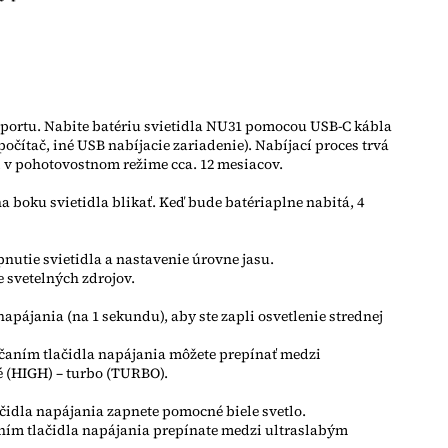
 portu. Nabite batériu svietidla NU31 pomocou USB-C kábla
očítač, iné USB nabíjacie zariadenie). Nabíjací proces trvá
ží v pohotovostnom režime cca. 12 mesiacov.
 boku svietidla blikať. Keď bude batériaplne nabitá, 4
pnutie svietidla a nastavenie úrovne jasu.
 svetelných zdrojov.
o napájania (na 1 sekundu), aby ste zapli osvetlenie strednej
láčaním tlačidla napájania môžete prepínať medzi
é (HIGH) – turbo (TURBO).
lačidla napájania zapnete pomocné biele svetlo.
čaním tlačidla napájania prepínate medzi ultraslabým