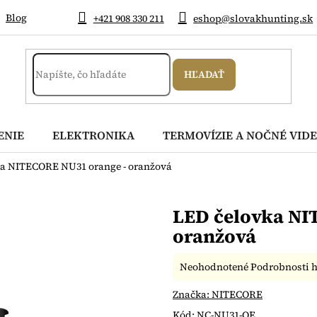
Blog
+421 908 330 211
eshop@slovakhunting.sk
HĽADAŤ
ENIE
ELEKTRONIKA
TERMOVÍZIE A NOČNÉ VIDE
a NITECORE NU31 orange - oranžová
LED čelovka NI
oranžová
Priemerné
Neohodnotené
Podrobnosti 
hodnotenie
produktu
Značka:
NITECORE
je
Kód:
NC-NU31-OE