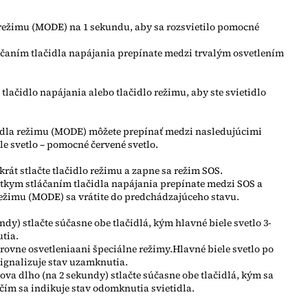
lo režimu (MODE) na 1 sekundu, aby sa rozsvietilo pomocné
láčaním tlačidla napájania prepínate medzi trvalým osvetlením
e tlačidlo napájania alebo tlačidlo režimu, aby ste svietidlo
ačidla režimu (MODE) môžete prepínať medzi nasledujúcimi
le svetlo – pomocné červené svetlo.
krát stlačte tlačidlo režimu a zapne sa režim SOS.
rátkym stláčaním tlačidla napájania prepínate medzi SOS a
ežimu (MODE) sa vrátite do predchádzajúceho stavu.
undy) stlačte súčasne obe tlačidlá, kým hlavné biele svetlo 3-
tia.
rovne osvetleniaani špeciálne režimy.Hlavné biele svetlo po
 signalizuje stav uzamknutia.
nova dlho (na 2 sekundy) stlačte súčasne obe tlačidlá, kým sa
 čím sa indikuje stav odomknutia svietidla.