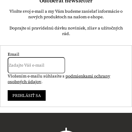
Odoberať newsletter
Vložte svoj e-mail a my Vám budeme zasielať informácie o
nových produktoch na našom e-shope.
Email
Vložením e-mailu súhlasíte s
podmienkami ochrany
osobných údajov
.
PRIHLÁSIŤ SA
Z
á
p