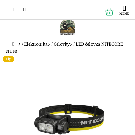
Prejsť
NÁKUPN
na
obsah
KOŠÍK
Domov
/
Elektronika
/
Čelovky
/
LED čelovka NITECORE
NU53
Tip