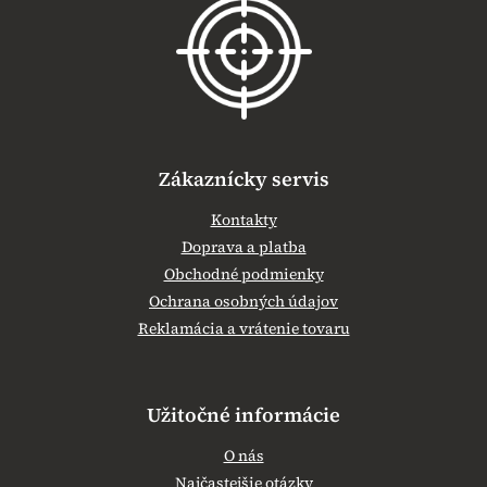
ä
t
i
e
Zákaznícky servis
Kontakty
Doprava a platba
Obchodné podmienky
Ochrana osobných údajov
Reklamácia a vrátenie tovaru
Užitočné informácie
O nás
Najčastejšie otázky