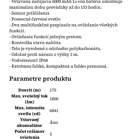
- Vstavaná nabijacia 6000 mAh Li-ion batéria umožňuje
maximálnu dobu prevádzky až do 153 hodín.
- Senzor priblíženia
- Pomocné červené svetlo
- Dva multifunkčné prepínače na ovládanie všetkých
funkcií.
- Ovládanie funkcií jedným prstom.
- Kontrolka stavu nabitia
- Telo je vyrobené z odolného polykarbonátu.
- Odolné proti nárazu z výšky 2 m.
- Vodotesnosť: IP68
- Extrémne ľahká, kompaktná a ľahko prenosná.
Parametre produktu
Dosvit (m)
175
Max. svetelný tok
1800
(lm)
Max. intenzita
6841
svetla (cd)
Vstavaný
Áno
akumulátor
Počet režimov
5
svietenia