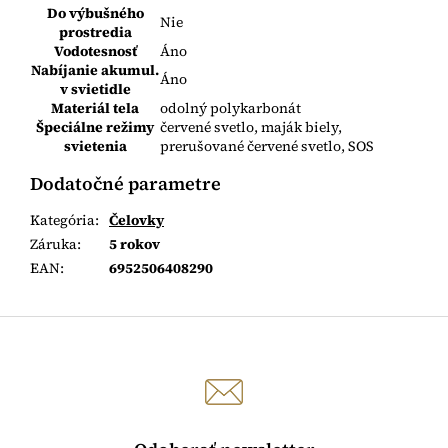
Do výbušného
Nie
prostredia
Vodotesnosť
Áno
Nabíjanie akumul.
Áno
v svietidle
Materiál tela
odolný polykarbonát
Špeciálne režimy
červené svetlo, maják biely,
svietenia
prerušované červené svetlo, SOS
Dodatočné parametre
Kategória
:
Čelovky
Záruka
:
5 rokov
EAN
:
6952506408290