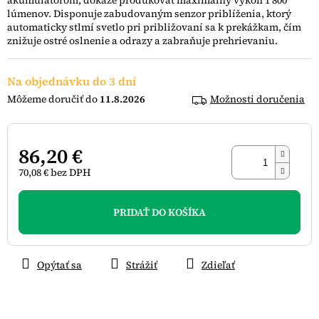
akumulátorom, dokáže produkovať maximálny výkon 1 800
hviezdičiek.
lúmenov. Disponuje zabudovaným senzor priblíženia, ktorý
automaticky stlmí svetlo pri približovaní sa k prekážkam, čím
znižuje ostré oslnenie a odrazy a zabraňuje prehrievaniu.
Na objednávku do 3 dní
11.8.2026
Možnosti doručenia
86,20 €
70,08 € bez DPH
Jednotková
cena:
PRIDAŤ DO KOŠÍKA
Opýtať sa
Strážiť
Zdieľať