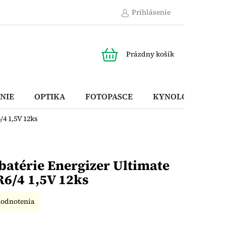
Prihlásenie
NÁKUPNÝ
Prázdny košík
KOŠÍK
NIE
OPTIKA
FOTOPASCE
KYNOLOGICKÉ P
/4 1,5V 12ks
 batérie Energizer Ultimate
6/4 1,5V 12ks
hodnotenia