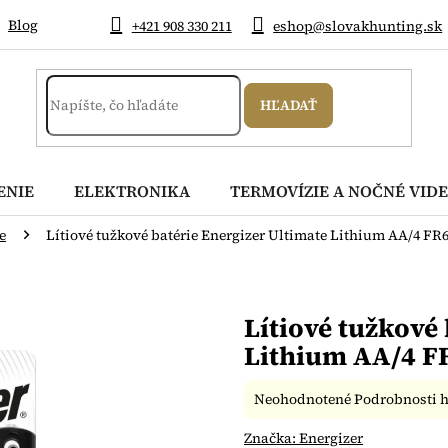
Blog
+421 908 330 211
eshop@slovakhunting.sk
HĽADAŤ
ENIE
ELEKTRONIKA
TERMOVÍZIE A NOČNÉ VIDE
e
Lítiové tužkové batérie Energizer Ultimate Lithium AA/4 FR6
Lítiové tužkové
Lithium AA/4 FR
Priemerné
Neohodnotené
Podrobnosti 
hodnotenie
produktu
Značka:
Energizer