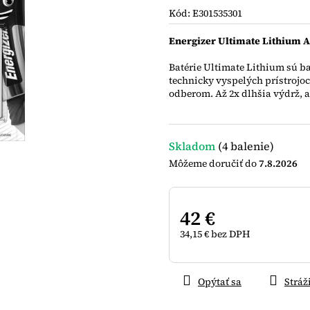
je
Kód:
E301535301
0,0
z
Energizer Ultimate Lithium 
5
hviezdičiek.
Batérie Ultimate Lithium sú ba
technicky vyspelých prístrojoc
odberom. Až 2x dlhšia výdrž, 
Skladom
(4 balenie)
7.8.2026
42 €
34,15 € bez DPH
Jednotková
cena:
Opýtať sa
Stráž