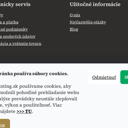
nícky servis
Užitočné informácie
ty
O nás
 a platba
Najčastejšie otázky
né podmienky
Blog
a osobných údajov
cia a vrátenie tovaru
ránka používa súbory cookies.
Odmietnuť
S
nting.sk používame cookies, aby
ožnili pohodlné prehliadanie webu
alýze prevádzky neustále zlepšovali
e, výkon a použiteľnosť. Viac
 nájdete
>>> TU
.
NIE
hradené.
Upraviť nastavenie cookies