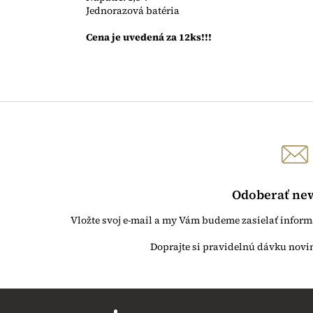
Jednorazová batéria
Cena je uvedená za 12ks!!!
Odoberať new
Vložte svoj e-mail a my Vám budeme zasielať infor
Z
á