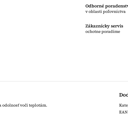
Odborné poradenst
v oblasti poľovníctva
Zákaznícky servis
ochotne poradíme
Dod
a odolnosť voči teplotám.
Kate
EAN