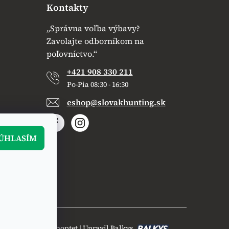
Kontakty
„Správna voľba výbavy?
Zavolajte odborníkom na
poľovníctvo.“
+421 908 330 211
Po-Pia 08:30 - 16:30
eshop@slovakhunting.sk
ÚHLASÍM
Vytvoril Shoptet
|
Upravil Balkys