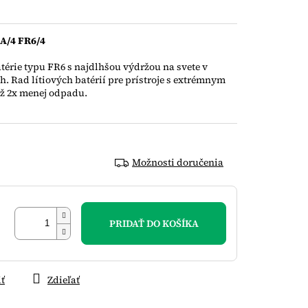
AA/4 FR6/4
térie typu FR6 s najdlhšou výdržou na svete v
h. Rad lítiových batérií pre prístroje s extrémnym
až 2x menej odpadu.
Možnosti doručenia
PRIDAŤ DO KOŠÍKA
iť
Zdieľať