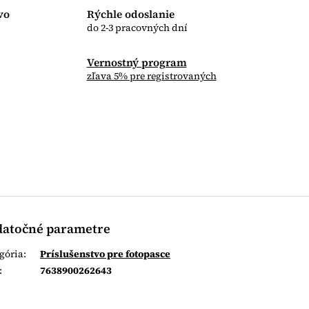
vo
Rýchle odoslanie
do 2-3 pracovných dní
Vernostný program
zľava 5% pre registrovaných
atočné parametre
gória
:
Príslušenstvo pre fotopasce
:
7638900262643