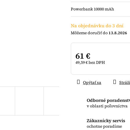
z
Powerbank 10000 mAh
5
hviezdičiek.
Na objednávku do 3 dní
13.8.2026
61 €
49,59 € bez DPH
Jednotková
cena:
Opýtať sa
Stráž
Odborné poradenst
v oblasti poľovníctva
Zákaznícky servis
ochotne poradíme