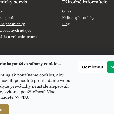
nícky servis
Užitočné informácie
ty
O nás
 a platba
Najčastejšie otázky
né podmienky
Blog
a osobných údajov
cia a vrátenie tovaru
ránka používa súbory cookies.
Odmietnuť
S
nting.sk používame cookies, aby
ožnili pohodlné prehliadanie webu
alýze prevádzky neustále zlepšovali
e, výkon a použiteľnosť. Viac
 nájdete
>>> TU
.
NIE
hradené.
Upraviť nastavenie cookies