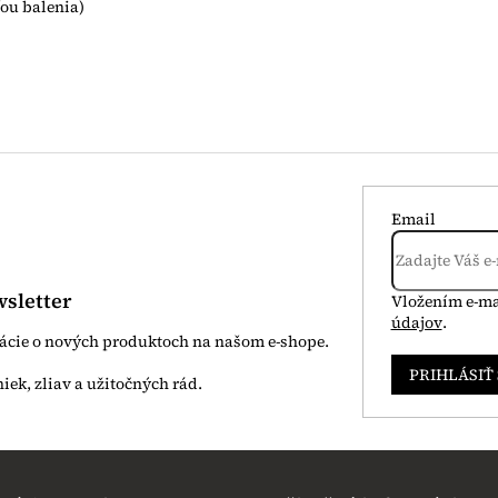
ťou balenia)
Email
sletter
Vložením e-ma
údajov
.
mácie o nových produktoch na našom e-shope.
PRIHLÁSIŤ