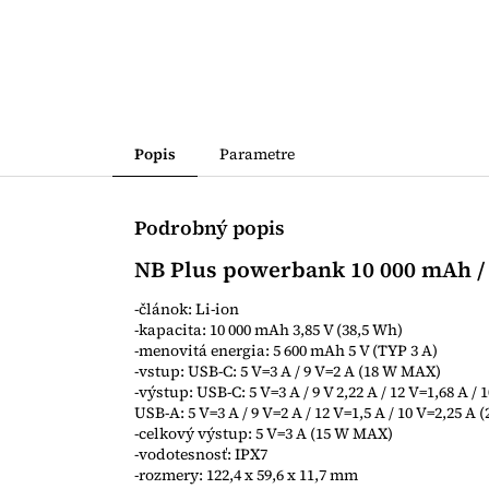
Popis
Parametre
Podrobný popis
NB Plus powerbank 10 000 mAh /
-článok: Li-ion
-kapacita: 10 000 mAh 3,85 V (38,5 Wh)
-menovitá energia: 5 600 mAh 5 V (TYP 3 A)
-vstup: USB-C: 5 V=3 A / 9 V=2 A (18 W MAX)
-výstup: USB-C: 5 V=3 A / 9 V 2,22 A / 12 V=1,68 A /
USB-A: 5 V=3 A / 9 V=2 A / 12 V=1,5 A / 10 V=2,25 A
-celkový výstup: 5 V=3 A (15 W MAX)
-vodotesnosť: IPX7
-rozmery: 122,4 x 59,6 x 11,7 mm