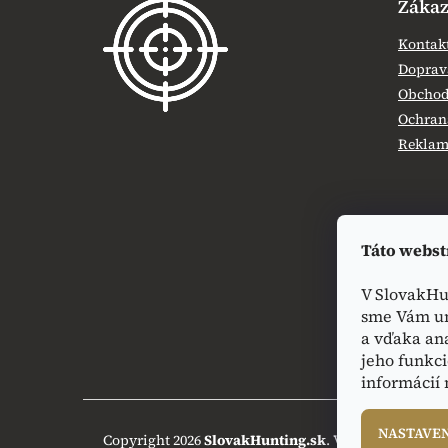
Zákaz
p
ä
Kontak
t
Doprava
i
Obchod
e
Ochran
Reklamá
Táto webst
V SlovakHu
sme Vám um
a vďaka an
jeho funkci
informácií
NASTAVE
Copyright 2026
SlovakHunting.sk
. Všetky práva vy