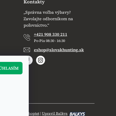
Kontakty
„Správna voľba výbavy?
Zavolajte odborníkom na
poľovníctvo.“
+421 908 330 211
Po-Pia 08:30 - 16:30
eshop@slovakhunting.sk
ÚHLASÍM
Vytvoril Shoptet
|
Upravil Balkys