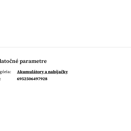
atočné parametre
gória
:
Akumulátory a nabíjačky
:
6952506497928