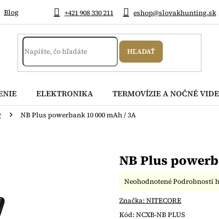
Blog
+421 908 330 211
eshop@slovakhunting.sk
HĽADAŤ
ENIE
ELEKTRONIKA
TERMOVÍZIE A NOČNÉ VIDE
y
NB Plus powerbank 10 000 mAh / 3A
NB Plus powerb
Priemerné
Neohodnotené
Podrobnosti 
hodnotenie
produktu
Značka:
NITECORE
je
Kód:
NCXB-NB PLUS
0,0