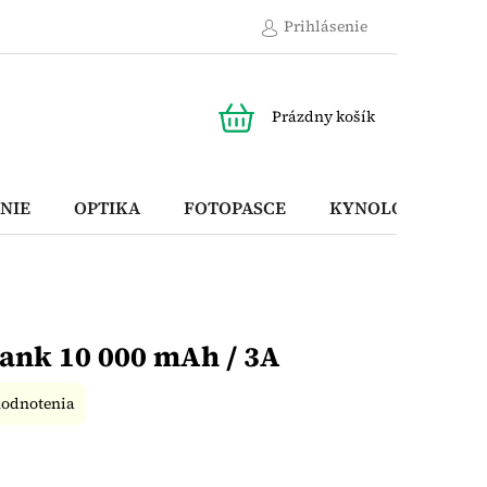
Prihlásenie
NÁKUPNÝ
Prázdny košík
KOŠÍK
NIE
OPTIKA
FOTOPASCE
KYNOLOGICKÉ P
ank 10 000 mAh / 3A
hodnotenia