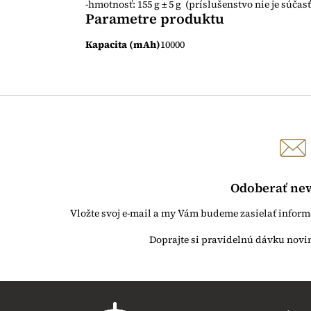
-hmotnosť: 155 g ± 5 g (príslušenstvo nie je súčas
Parametre produktu
Kapacita (mAh)
10000
Odoberať new
Vložte svoj e-mail a my Vám budeme zasielať infor
Z
á