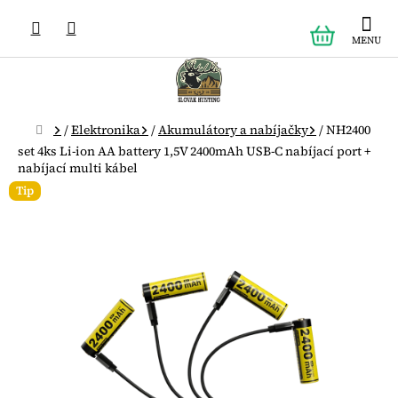
Prejsť
NÁKUPN
na
obsah
KOŠÍK
Domov
/
Elektronika
/
Akumulátory a nabíjačky
/
NH2400
set 4ks Li-ion AA battery 1,5V 2400mAh USB-C nabíjací port +
nabíjací multi kábel
Tip