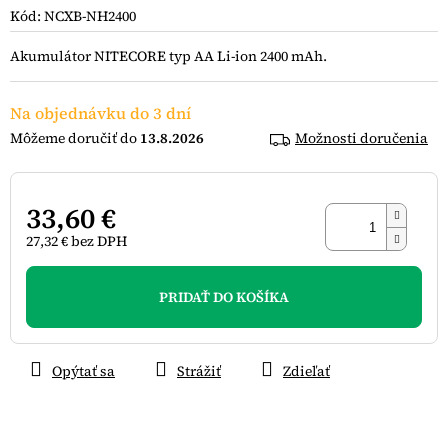
je
Kód:
NCXB-NH2400
0,0
z
Akumulátor NITECORE typ AA Li-ion 2400 mAh.
5
hviezdičiek.
Na objednávku do 3 dní
13.8.2026
Možnosti doručenia
33,60 €
27,32 € bez DPH
Jednotková
cena:
PRIDAŤ DO KOŠÍKA
Opýtať sa
Strážiť
Zdieľať