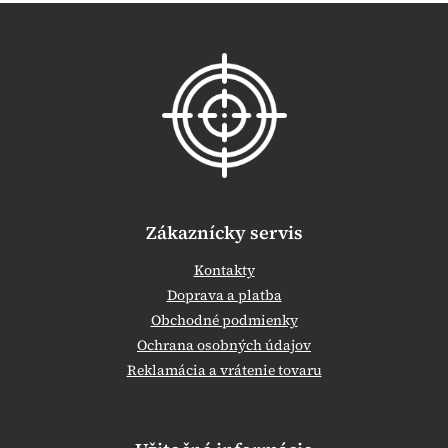
Z
á
p
ä
t
i
e
Zákaznícky servis
Kontakty
Doprava a platba
Obchodné podmienky
Ochrana osobných údajov
Reklamácia a vrátenie tovaru