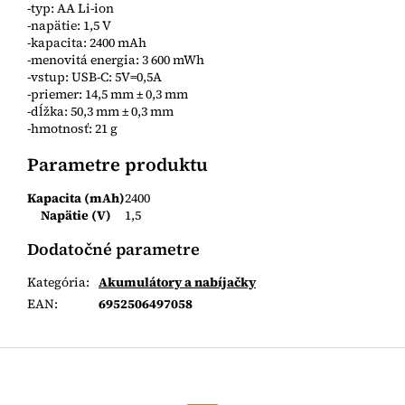
-typ: AA Li-ion
-napätie: 1,5 V
-kapacita: 2400 mAh
-menovitá energia: 3 600 mWh
-vstup: USB-C: 5V=0,5A
-priemer: 14,5 mm ± 0,3 mm
-dĺžka: 50,3 mm ± 0,3 mm
-hmotnosť: 21 g
Parametre produktu
Kapacita (mAh)
2400
Napätie (V)
1,5
Dodatočné parametre
Kategória
:
Akumulátory a nabíjačky
EAN
:
6952506497058