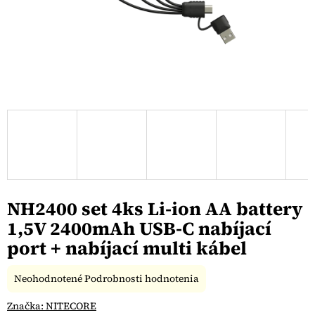
NH2400 set 4ks Li-ion AA battery
1,5V 2400mAh USB-C nabíjací
port + nabíjací multi kábel
Priemerné
Neohodnotené
Podrobnosti hodnotenia
hodnotenie
produktu
Značka:
NITECORE