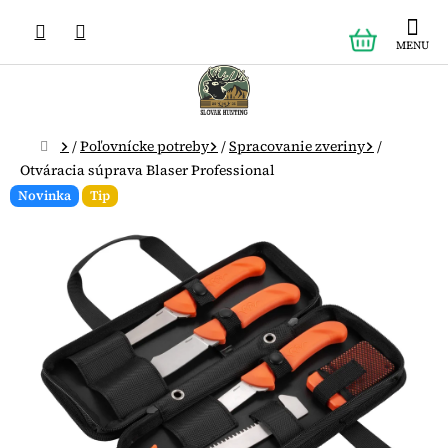
Prejsť
NÁKUPN
na
obsah
KOŠÍK
Domov
/
Poľovnícke potreby
/
Spracovanie zveriny
/
Otváracia súprava Blaser Professional
Novinka
Tip