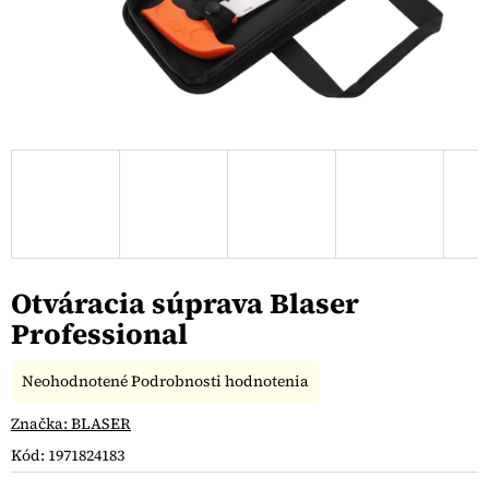
Otváracia súprava Blaser
Professional
Priemerné
Neohodnotené
Podrobnosti hodnotenia
hodnotenie
produktu
Značka:
BLASER
je
Kód:
1971824183
0,0
z