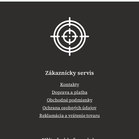
Z
á
p
ä
t
i
e
Zákaznícky servis
Kontakty
Doprava a platba
Obchodné podmienky
Ochrana osobných údajov
Reklamácia a vrátenie tovaru