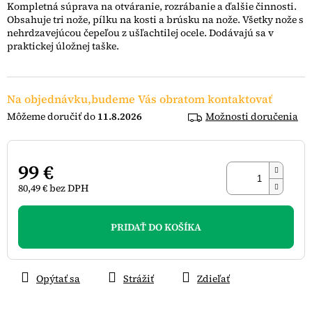
Kompletná súprava na otváranie, rozrábanie a ďalšie činnosti.
5
Obsahuje tri nože, pílku na kosti a brúsku na nože. Všetky nože s
hviezdičiek.
nehrdzavejúcou čepeľou z ušľachtilej ocele. Dodávajú sa v
praktickej úložnej taške.
Na objednávku,budeme Vás obratom kontaktovať
11.8.2026
Možnosti doručenia
99 €
80,49 € bez DPH
Jednotková
cena:
PRIDAŤ DO KOŠÍKA
Opýtať sa
Strážiť
Zdieľať