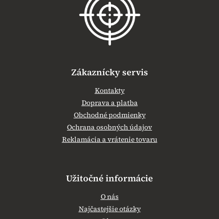
t
i
e
Zákaznícky servis
Kontakty
Doprava a platba
Obchodné podmienky
Ochrana osobných údajov
Reklamácia a vrátenie tovaru
Užitočné informácie
O nás
Najčastejšie otázky