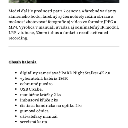
Medzi ďalšie prednosti patrí 7 osnov a 4 farebné varianty
zámerného bodu, farebný aj čiernobiely režim obrazu a
možnosť zhotovovať fotografie aj video vo formáte JPEG a
MP4. Výrobca v manuáli uvádza aj odnímateľný IR modul,
LRF v tubuse, 30mm tubus a funkciu recoil activated
recording.
Obsah balenia
digitálny zameriavač PARD Night Stalker 4K 2.0
vyberateľná batéria 18650
ochranné puzdro
USB C kábel
montážne krúžky 2 ks
imbusové kľúče 2 ks
čistiaca handrička na optiku 2 ks
gumová očnica
užívateľský manuál
servisná karta