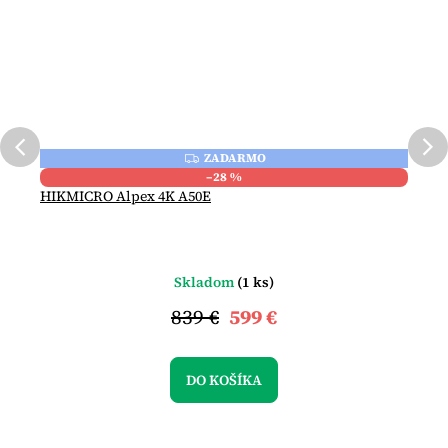
ZADARMO
Z
A
–28 %
D
HIKMICRO Alpex 4K A50E
A
R
M
O
Skladom
(1 ks)
839 €
599 €
DO KOŠÍKA