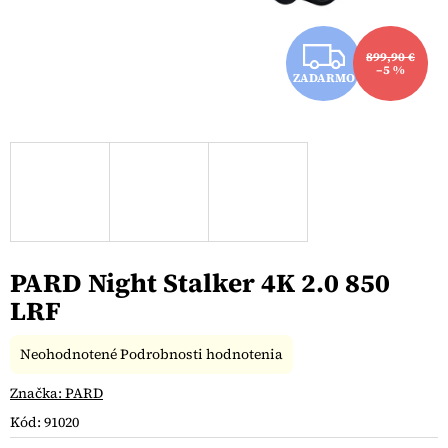
Z
899,90 €
–5 %
ZADARMO
A
D
A
R
M
PARD Night Stalker 4K 2.0 850
O
LRF
Priemerné
Neohodnotené
Podrobnosti hodnotenia
hodnotenie
produktu
Značka:
PARD
je
Kód:
91020
0,0