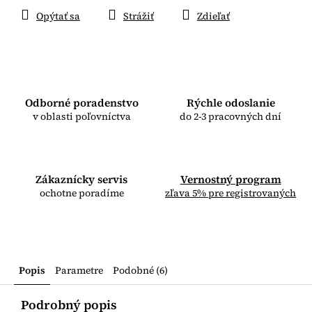
Opýtať sa
Strážiť
Zdieľať
Odborné poradenstvo
Rýchle odoslanie
v oblasti poľovníctva
do 2-3 pracovných dní
Zákaznícky servis
Vernostný program
ochotne poradíme
zľava 5% pre registrovaných
Popis
Parametre
Podobné (6)
Podrobný popis