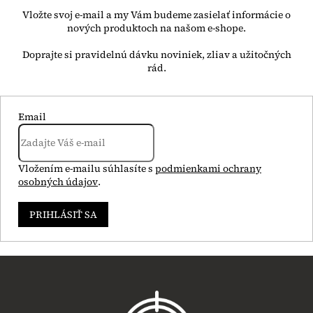
Vložte svoj e-mail a my Vám budeme zasielať informácie o
nových produktoch na našom e-shope.
Email
Vložením e-mailu súhlasíte s
podmienkami ochrany
osobných údajov
.
PRIHLÁSIŤ SA
Z
á
p
ä