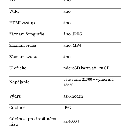
PIP
áno
WiFi
áno
HDMI výstup
áno
Záznam fotografie
áno, JPEG
Záznam videa
áno, MP4
Záznam zvuku
áno
Úložisko
microSD karta až 128 GB
vstavaná 21700 + výmenná
Napájanie
18650
Výdrž
až 6 hodín
Odolnosť
IP67
Odolnosť proti spätnému
až 6000 J
rázu