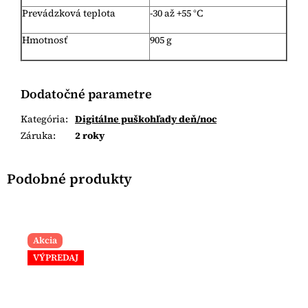
Prevádzková teplota
-30 až +55 °C
Hmotnosť
905 g
Dodatočné parametre
Kategória
:
Digitálne puškohľady deň/noc
Záruka
:
2 roky
Akcia
VÝPREDAJ