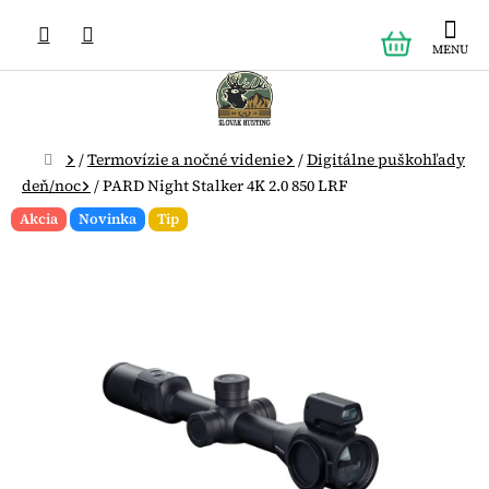
Prejsť
NÁKUPN
na
obsah
KOŠÍK
Domov
/
Termovízie a nočné videnie
/
Digitálne puškohľady
deň/noc
/
PARD Night Stalker 4K 2.0 850 LRF
Akcia
Novinka
Tip