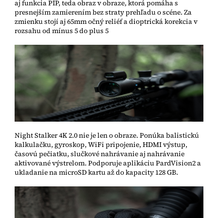
aj funkcia PIP, teda obraz v obraze, ktorá pomáha s
presnejším zamierením bez straty prehľadu o scéne. Za
zmienku stojí aj 65mm očný reliéf a dioptrická korekcia v
rozsahu od mínus 5 do plus 5
Night Stalker 4K 2.0 nie je len o obraze. Ponúka balistickú
kalkulačku, gyroskop, WiFi pripojenie, HDMI výstup,
časovú pečiatku, slučkové nahrávanie aj nahrávanie
aktivované výstrelom. Podporuje aplikáciu PardVision2 a
ukladanie na microSD kartu až do kapacity 128 GB.