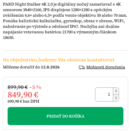
z
PARD Night Stalker 4K 2.0 je digitálny nočný zameriavač s 4K
5
senzorom 3840×2160, IPS displejom 1280×1280 a optickým
hviezdičiek.
zväčšením 4,6× alebo 6,5× podľa verzie objektívu 50 alebo 70 mm.
Ponúka balistickú kalkulačku, gyroskop, obraz v obraze, WiFi,
nahrávanie po výstrele a odolnosť IP67. Nechýba ani duálne
napájanie vstavanou batériou 21700 a výmenným článkom
18650.
Na objednávku,budeme Vás obratom kontaktovať
12.8.2026
Možnosti doručenia
899,90 €
–5 %
849,90 €
690,98 € bez DPH
Jednotková
cena:
PRIDAŤ DO KOŠÍKA