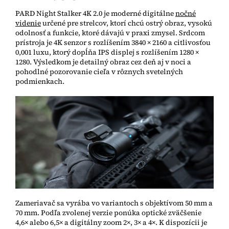
PARD Night Stalker 4K 2.0 je moderné digitálne
nočné
videnie
určené pre strelcov, ktorí chcú ostrý obraz, vysokú
odolnosť a funkcie, ktoré dávajú v praxi zmysel. Srdcom
prístroja je 4K senzor s rozlíšením 3840 × 2160 a citlivosťou
0,001 luxu, ktorý dopĺňa IPS displej s rozlíšením 1280 ×
1280. Výsledkom je detailný obraz cez deň aj v noci a
pohodlné pozorovanie cieľa v rôznych svetelných
podmienkach.
Zameriavač sa vyrába vo variantoch s objektívom 50 mm a
70 mm. Podľa zvolenej verzie ponúka optické zväčšenie
4,6× alebo 6,5× a digitálny zoom 2×, 3× a 4×. K dispozícii je