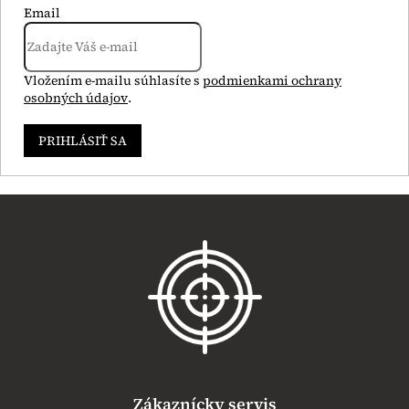
Email
Vložením e-mailu súhlasíte s
podmienkami ochrany
osobných údajov
.
PRIHLÁSIŤ SA
Z
á
p
ä
t
i
e
Zákaznícky servis