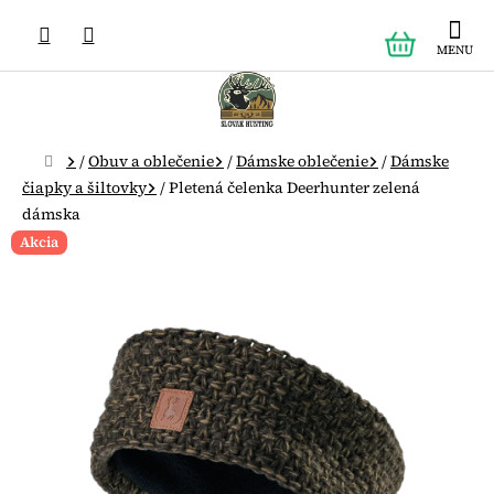
Prejsť
NÁKUPN
na
obsah
KOŠÍK
Domov
/
Obuv a oblečenie
/
Dámske oblečenie
/
Dámske
čiapky a šiltovky
/
Pletená čelenka Deerhunter zelená
dámska
Akcia