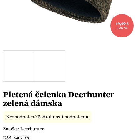
19,99 €
–25 %
Pletená čelenka Deerhunter
zelená dámska
Priemerné
Neohodnotené
Podrobnosti hodnotenia
hodnotenie
produktu
Značka:
Deerhunter
je
Kód:
6487-376