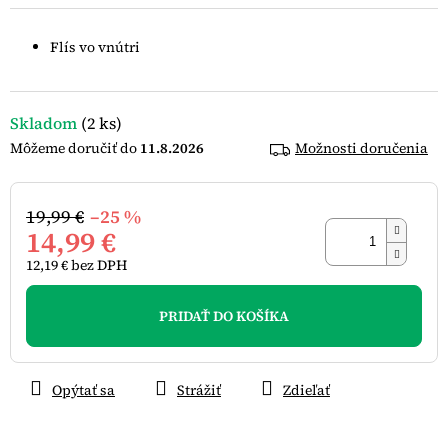
0,0
z
5
Flís vo vnútri
hviezdičiek.
Skladom
(2 ks)
11.8.2026
Možnosti doručenia
19,99 €
–25 %
14,99 €
12,19 € bez DPH
Jednotková
cena:
PRIDAŤ DO KOŠÍKA
Opýtať sa
Strážiť
Zdieľať