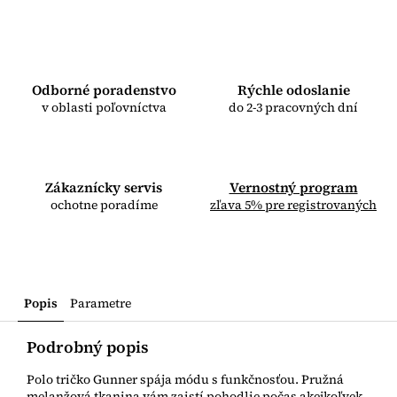
Odborné poradenstvo
Rýchle odoslanie
v oblasti poľovníctva
do 2-3 pracovných dní
Zákaznícky servis
Vernostný program
ochotne poradíme
zľava 5% pre registrovaných
Popis
Parametre
Podrobný popis
Polo tričko Gunner spája módu s funkčnosťou. Pružná
melanžová tkanina vám zaistí pohodlie počas akejkoľvek