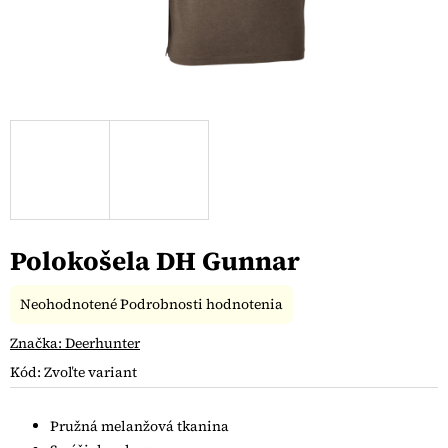
Polokošela DH Gunnar
Priemerné
Neohodnotené
Podrobnosti hodnotenia
hodnotenie
produktu
Značka:
Deerhunter
je
Kód:
Zvoľte variant
0,0
z
5
Pružná melanžová tkanina
hviezdičiek.