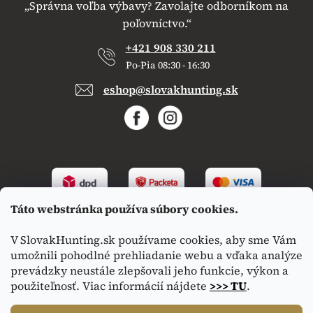
„Správna voľba výbavy? Zavolajte odborníkom na
poľovníctvo.“
+421 908 330 211
Po-Pia 08:30 - 16:30
eshop@slovakhunting.sk
Táto webstránka používa súbory cookies.
V SlovakHunting.sk používame cookies, aby sme Vám
umožnili pohodlné prehliadanie webu a vďaka analýze
prevádzky neustále zlepšovali jeho funkcie, výkon a
použiteľnosť. Viac informácií nájdete
>>> TU
.
Vytvoril Shoptet
|
Upravil Balkys