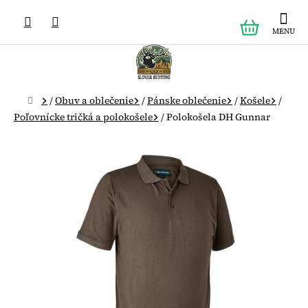
Prejsť
NÁKUPN
na
obsah
KOŠÍK
Domov
/
Obuv a oblečenie
/
Pánske oblečenie
/
Košele
/
Poľovnícke tričká a polokošele
/
Polokošela DH Gunnar