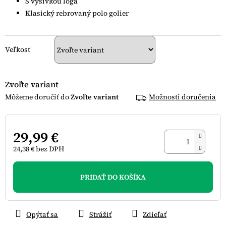
S výšivkou loga
Klasický rebrovaný polo golier
Veľkosť
Zvoľte variant
Zvoľte variant
Možnosti doručenia
29,99 €
24,38 € bez DPH
Jednotková
cena:
PRIDAŤ DO KOŠÍKA
Opýtať sa
Strážiť
Zdieľať