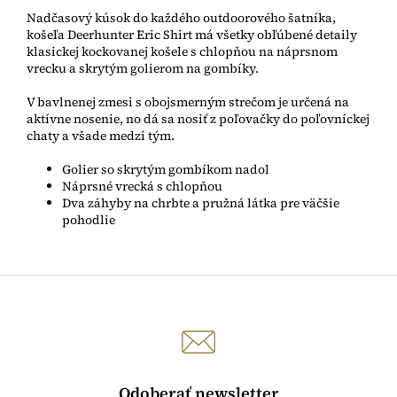
Nadčasový kúsok do každého outdoorového šatníka,
košeľa Deerhunter Eric Shirt má všetky obľúbené detaily
klasickej kockovanej košele s chlopňou na náprsnom
vrecku a skrytým golierom na gombíky.
V bavlnenej zmesi s obojsmerným strečom je určená na
aktívne nosenie, no dá sa nosiť z poľovačky do poľovníckej
chaty a všade medzi tým.
Golier so skrytým gombíkom nadol
Náprsné vrecká s chlopňou
Dva záhyby na chrbte a pružná látka pre väčšie
pohodlie
Odoberať newsletter