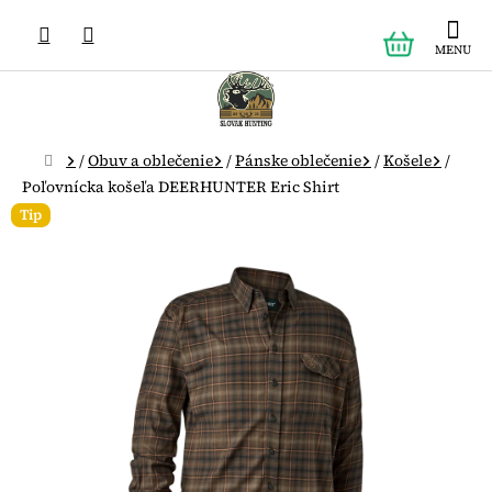
Prejsť
NÁKUPN
na
obsah
KOŠÍK
Domov
/
Obuv a oblečenie
/
Pánske oblečenie
/
Košele
/
Poľovnícka košeľa DEERHUNTER Eric Shirt
Tip