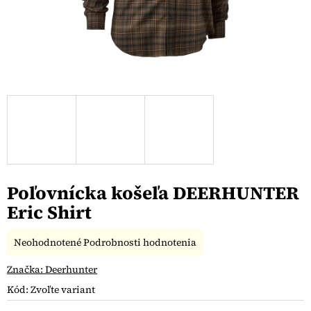
Poľovnícka košeľa DEERHUNTER
Eric Shirt
Priemerné
Neohodnotené
Podrobnosti hodnotenia
hodnotenie
produktu
Značka:
Deerhunter
je
Kód:
Zvoľte variant
0,0
z