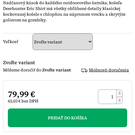
Nadčasový kúsok do každého outdoorového šatníka, košeľa
5
Deerhunter Eric Shirt má všetky obľúbené detaily klasickej
hviezdičiek.
kockovanej košele s chlopňou na náprsnom vrecku a skrytým
golierom na gombíky.
Veľkosť
Zvoľte variant
Zvoľte variant
Možnosti doručenia
79,99 €
65,03 € bez DPH
Jednotková
cena:
PRIDAŤ DO KOŠÍKA