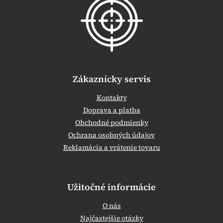
ä
t
i
e
Zákaznícky servis
Kontakty
Doprava a platba
Obchodné podmienky
Ochrana osobných údajov
Reklamácia a vrátenie tovaru
Užitočné informácie
O nás
Najčastejšie otázky