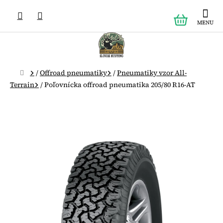
Prejsť
NÁKUPN
na
obsah
KOŠÍK
Domov
/
Offroad pneumatiky
/
Pneumatiky vzor All-
Terrain
/
Poľovnícka offroad pneumatika 205/80 R16-AT