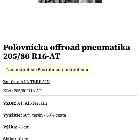
Poľovnícka offroad pneumatika
205/80 R16-AT
Priemerné
Neohodnotené
Podrobnosti hodnotenia
hodnotenie
produktu
Značka:
ALL-TERRAIN
je
Kód:
205/80 R16-AT
0,0
z
VZOR:
AT, All-Terrain
5
hviezdičiek.
Využitie:
50% terén / 50% cesta
Výška:
73 cm
Šírka:
18 cm