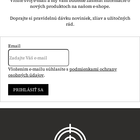
Vložte svoj e-mail a my Vám budeme zasielať informácie o
nových produktoch na našom e-shope.
Email
Vložením e-mailu súhlasíte s
podmienkami ochrany
osobných údajov
.
PRIHLÁSIŤ SA
Z
á
p
ä
t