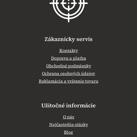
i
e
Zákaznícky servis
Kontakty
Doprava a platba
Obchodné podmienky
Ochrana osobných údajov
Reklamácia a vrátenie tovaru
Užitočné informácie
O nás
Najčastejšie otázky
Blog