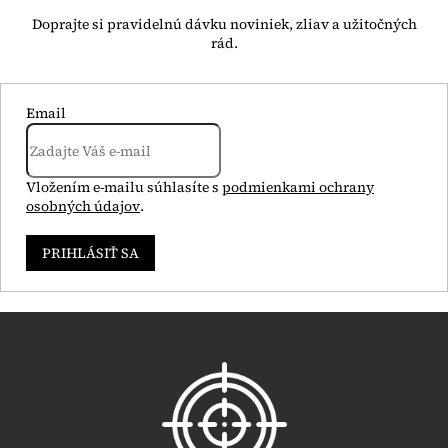
Email
Vložením e-mailu súhlasíte s
podmienkami ochrany
osobných údajov
.
PRIHLÁSIŤ SA
Z
á
p
ä
t
i