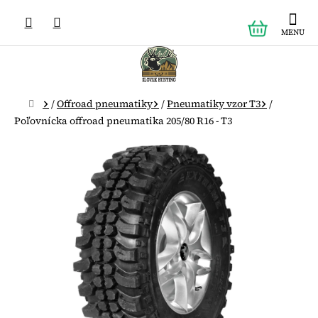
Prejsť
NÁKUPN
na
obsah
KOŠÍK
Domov
/
Offroad pneumatiky
/
Pneumatiky vzor T3
/
Poľovnícka offroad pneumatika 205/80 R16 - T3