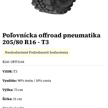
Poľovnícka offroad pneumatika
205/80 R16 - T3
Priemerné
Neohodnotené
Podrobnosti hodnotenia
hodnotenie
produktu
Kód:
OFF2144
je
0,0
VZOR:
T3
z
5
Využitie:
90% terén / 10% cesta
hviezdičiek.
Výška:
73 cm
Šírka:
21 cm