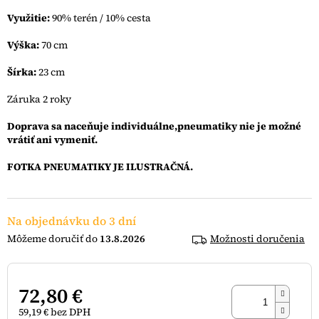
hviezdičiek.
Využitie:
90% terén / 10% cesta
Výška:
70 cm
Šírka:
23 cm
Záruka 2 roky
Doprava sa naceňuje individuálne,pneumatiky nie je možné
vrátiť ani vymeniť.
FOTKA PNEUMATIKY JE ILUSTRAČNÁ.
Na objednávku do 3 dní
13.8.2026
Možnosti doručenia
72,80 €
59,19 € bez DPH