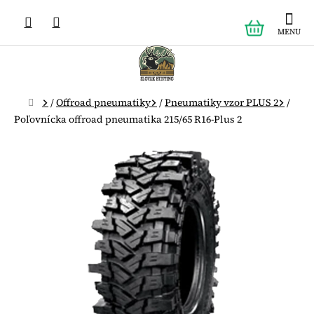
Prejsť
NÁKUPN
na
obsah
KOŠÍK
Domov
/
Offroad pneumatiky
/
Pneumatiky vzor PLUS 2
/
Poľovnícka offroad pneumatika 215/65 R16-Plus 2