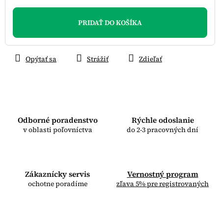
Jednotková
cena:
PRIDAŤ DO KOŠÍKA
Opýtať sa
Strážiť
Zdieľať
Odborné poradenstvo
Rýchle odoslanie
v oblasti poľovníctva
do 2-3 pracovných dní
Zákaznícky servis
Vernostný program
ochotne poradíme
zľava 5% pre registrovaných