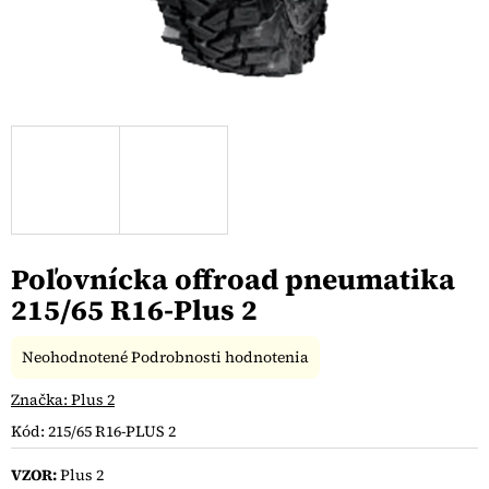
Poľovnícka offroad pneumatika
215/65 R16-Plus 2
Priemerné
Neohodnotené
Podrobnosti hodnotenia
hodnotenie
produktu
Značka:
Plus 2
je
Kód:
215/65 R16-PLUS 2
0,0
z
VZOR:
Plus 2
5