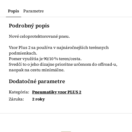
Popis
Parametre
Podrobný popis
Nové celoprotektorované pneu.
Vzor Plus 2 sa používa v najnáročnejších terénnych
podmienkach.
Pomer využitia je 90/10 % teren/cesta.
Svedčí to o jeho dizajne prioritne určenom do offroad-u,
naopak na cestu minimálne.
Dodatočné parametre
Kategória
:
Pneumatiky vzor PLUS 2
Záruka
:
2 roky