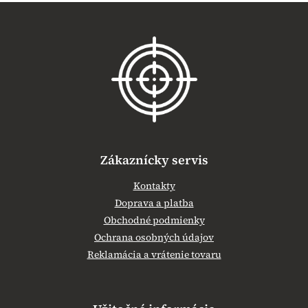
Z
á
p
ä
t
i
e
Zákaznícky servis
Kontakty
Doprava a platba
Obchodné podmienky
Ochrana osobných údajov
Reklamácia a vrátenie tovaru