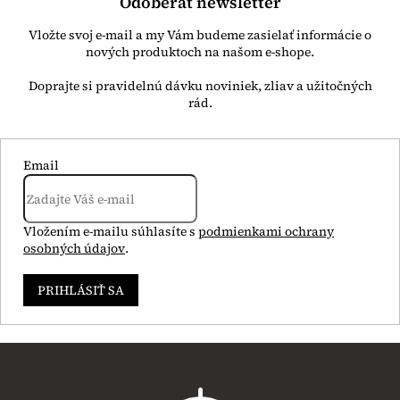
Odoberať newsletter
Vložte svoj e-mail a my Vám budeme zasielať informácie o
nových produktoch na našom e-shope.
Email
Vložením e-mailu súhlasíte s
podmienkami ochrany
osobných údajov
.
PRIHLÁSIŤ SA
Z
á
p