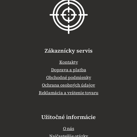
ä
t
i
e
Zákaznícky servis
Kontakty
Doprava a platba
Obchodné podmienky
Ochrana osobných údajov
Reklamácia a vrátenie tovaru
Užitočné informácie
O nás
Najčastejšie otázky