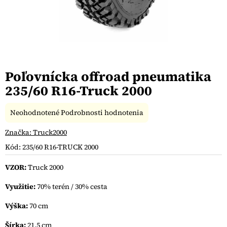
Poľovnícka offroad pneumatika
235/60 R16-Truck 2000
Priemerné
Neohodnotené
Podrobnosti hodnotenia
hodnotenie
produktu
Značka:
Truck2000
je
Kód:
235/60 R16-TRUCK 2000
0,0
z
VZOR:
Truck 2000
5
hviezdičiek.
Využitie:
70% terén / 30% cesta
Výška:
70 cm
Šírka:
21,5 cm