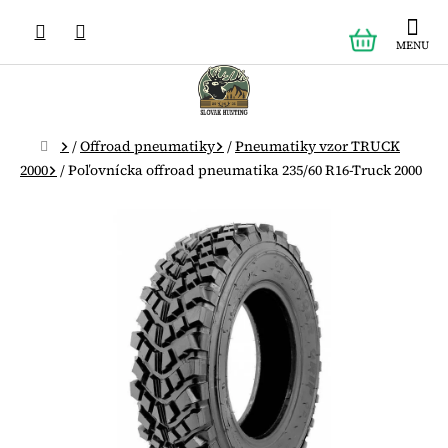
Prejsť
NÁKUPN
na
obsah
KOŠÍK
Domov
/
Offroad pneumatiky
/
Pneumatiky vzor TRUCK
2000
/
Poľovnícka offroad pneumatika 235/60 R16-Truck 2000