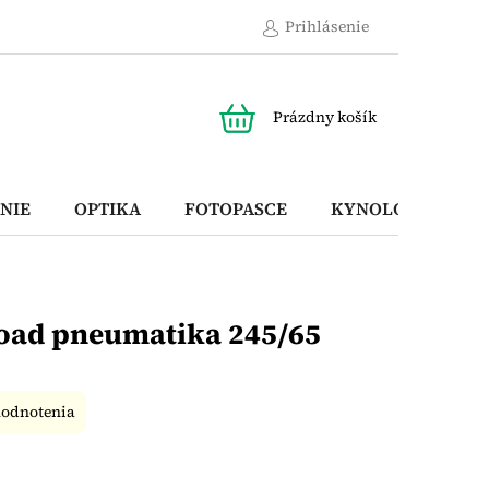
Prihlásenie
NÁKUPNÝ
Prázdny košík
KOŠÍK
NIE
OPTIKA
FOTOPASCE
KYNOLOGICKÉ P
road pneumatika 245/65
hodnotenia