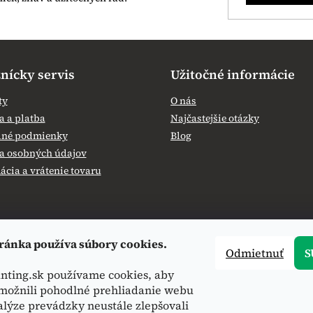
nícky servis
Užitočné informácie
ty
O nás
 a platba
Najčastejšie otázky
né podmienky
Blog
a osobných údajov
cia a vrátenie tovaru
ránka používa súbory cookies.
Odmietnuť
S
nting.sk používame cookies, aby
ožnili pohodlné prehliadanie webu
alýze prevádzky neustále zlepšovali