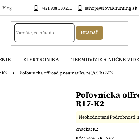
Blog
+421 908 330 211
eshop@slovakhunting.sk
HĽADAŤ
ENIE
ELEKTRONIKA
TERMOVÍZIE A NOČNÉ VIDE
r K2
Poľovnícka offroad pneumatika 245/65 R17-K2
Poľovnícka off
R17-K2
Priemerné
Neohodnotené
Podrobnosti 
hodnotenie
produktu
Značka:
K2
je
Kód:
245/65 R17-K2