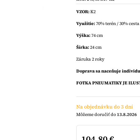
0,0
z
VZOR:
K2
5
hviezdičiek.
Využitie:
70% terén / 30% cesta
Výška:
74 cm
Šírka:
24 cm
Záruka 2 roky
Doprava sa naceňuje individu
FOTKA PNEUMATIKY JE ILUS
Na objednávku do 3 dní
13.8.2026
104,80 €