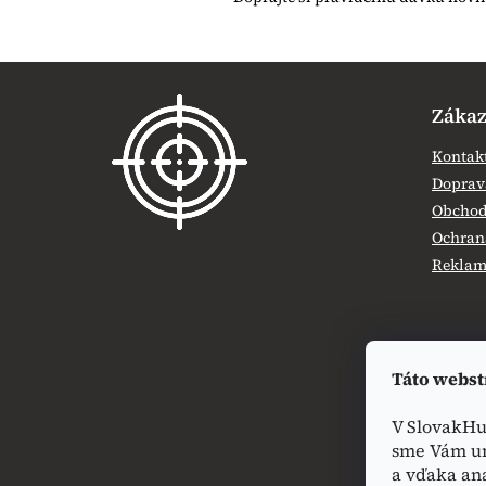
Z
á
Zákaz
p
ä
Kontak
t
Doprava
i
Obchod
e
Ochran
Reklamá
Táto webst
V SlovakHu
sme Vám um
a vďaka an