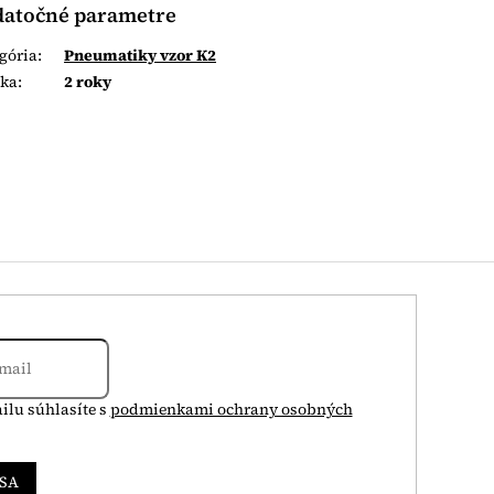
atočné parametre
gória
:
Pneumatiky vzor K2
uka
:
2 roky
ilu súhlasíte s
podmienkami ochrany osobných
 SA