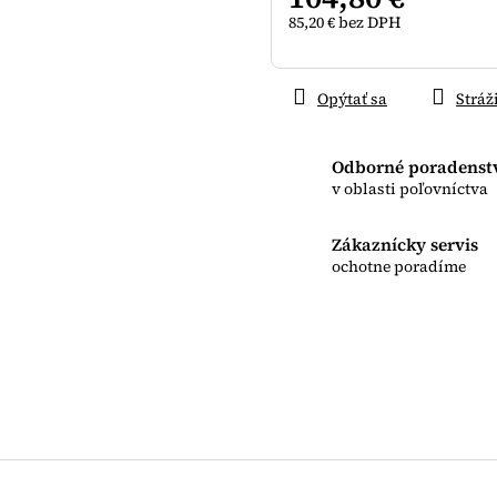
85,20 € bez DPH
Jednotková
cena:
Opýtať sa
Stráž
Odborné poradenst
v oblasti poľovníctva
Zákaznícky servis
ochotne poradíme