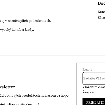
Dod
Kate
Zár
á aj v náročnejších podmienkach.
vysoký komfort jazdy.
Email
sletter
Vložením e-ma
údajov
.
mácie o nových produktoch na našom e-shope.
PRIHLÁSIŤ